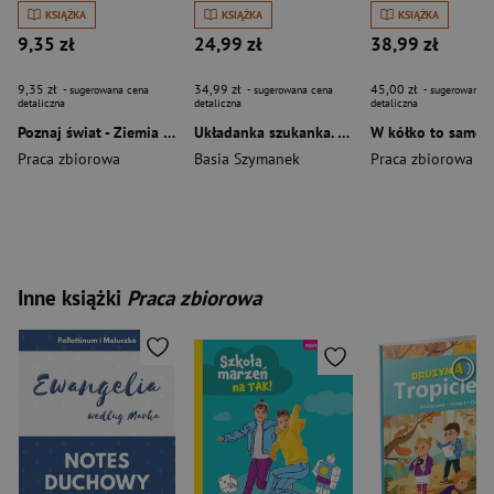
KSIĄŻKA
KSIĄŻKA
KSIĄŻKA
9,35 zł
24,99 zł
38,99 zł
9,35 zł
34,99 zł
45,00 zł
- sugerowana cena
- sugerowana cena
- sugerowana c
detaliczna
detaliczna
detaliczna
Poznaj świat - Ziemia LIWONA
Układanka szukanka. Piesek
W kółko to samo 
Praca zbiorowa
Basia Szymanek
Praca zbiorowa
Inne książki
Praca zbiorowa