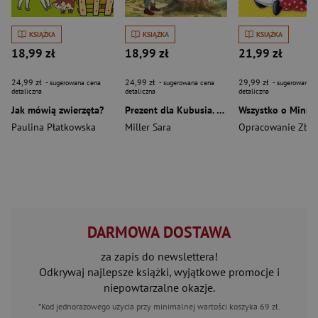
KSIĄŻKA
KSIĄŻKA
KSIĄŻKA
18,99 zł
18,99 zł
21,99 zł
24,99 zł
24,99 zł
29,99 zł
- sugerowana cena
- sugerowana cena
- sugerowana c
detaliczna
detaliczna
detaliczna
Jak mówią zwierzęta?
Prezent dla Kubusia. Książka z okienkami. Disney Kubuś i Przyjaciele
Paulina Płatkowska
Miller Sara
Opracowanie Zbi
DARMOWA DOSTAWA
za zapis do newslettera!
Odkrywaj najlepsze książki, wyjątkowe promocje i
niepowtarzalne okazje.
*Kod jednorazowego użycia przy minimalnej wartości koszyka 69 zł.