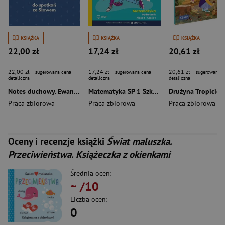
KSIĄŻKA
KSIĄŻKA
KSIĄŻKA
22,00 zł
17,24 zł
20,61 zł
22,00 zł
17,24 zł
20,61 zł
- sugerowana cena
- sugerowana cena
- sugerowana c
detaliczna
detaliczna
detaliczna
Notes duchowy. Ewangelia wg. Marka
Matematyka SP 1 Szkoła marzeń na TAK podr cz.1
Praca zbiorowa
Praca zbiorowa
Praca zbiorowa
Oceny i recenzje książki
Świat maluszka.
Przeciwieństwa. Książeczka z okienkami
Średnia ocen:
~
/10
Liczba ocen:
0