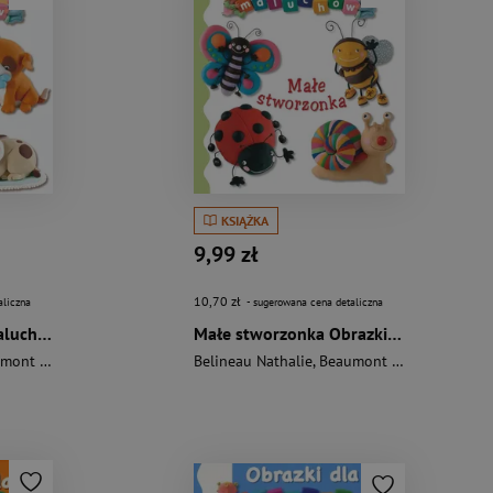
KSIĄŻKA
9,99 zł
10,70 zł
aliczna
- sugerowana cena detaliczna
Pieski Obrazki dla maluchów
Małe stworzonka Obrazki dla maluchów
nt Emilie
Belineau Nathalie
,
Beaumont Emilie