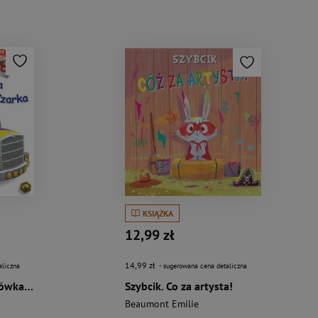
KSIĄŻKA
12,99 zł
14,99 zł
aliczna
- sugerowana cena detaliczna
Mały chłopiec Ciężarówka Czarka
Szybcik. Co za artysta!
Beaumont Emilie