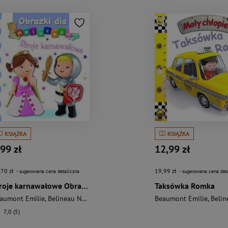
KSIĄŻKA
KSIĄŻKA
,99 zł
12,99 zł
,70 zł
19,99 zł
- sugerowana cena detaliczna
- sugerowana cena det
Stroje karnawałowe Obrazki dla maluchów
Taksówka Romka
aumont Emilie
,
Belineau Nathalie
Beaumont Emilie
,
Belineau
7,0 (5)