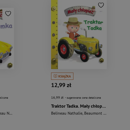
KSIĄŻKA
12,99 zł
16,99 zł
aliczna
- sugerowana cena detaliczna
Traktor Tadka. Mały chłopiec
 Nathalie
Belineau Nathalie
,
Beaumont Emilie