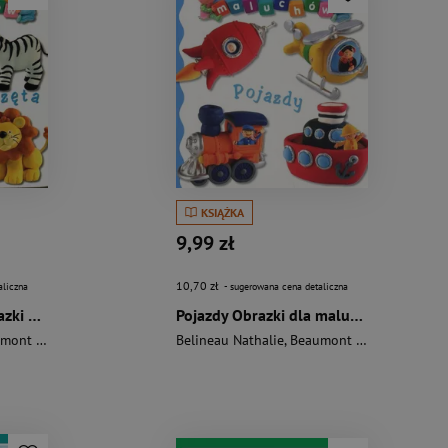
KSIĄŻKA
9,99 zł
10,70 zł
aliczna
- sugerowana cena detaliczna
Dzikie zwierzęta Obrazki dla maluchów
Pojazdy Obrazki dla maluchów
nt Emilie
Belineau Nathalie
,
Beaumont Emilie