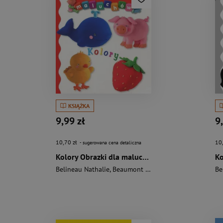
KSIĄŻKA
9,99 zł
9
10,70 zł
10
- sugerowana cena detaliczna
Kolory Obrazki dla maluchów
Belineau Nathalie
,
Beaumont Emilie
Be