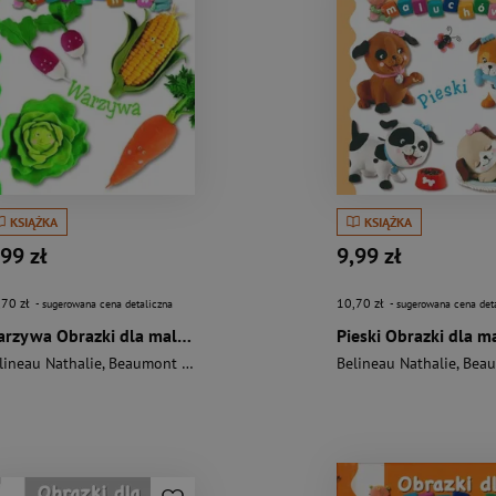
KSIĄŻKA
KSIĄŻKA
,99 zł
9,99 zł
,70 zł
10,70 zł
- sugerowana cena detaliczna
- sugerowana cena det
Warzywa Obrazki dla maluchów
lineau Nathalie
,
Beaumont Emilie
Belineau Nathalie
,
Beaumo