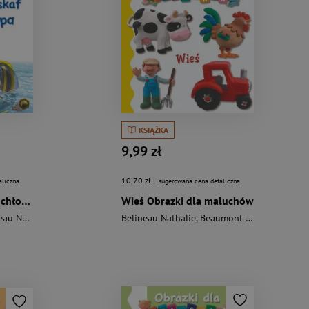
KSIĄŻKA
9,99 zł
10,70 zł
aliczna
- sugerowana cena detaliczna
Batyskaf Filipa. Mały chłopiec
Wieś Obrazki dla maluchów
 Nathalie
Belineau Nathalie
,
Beaumont Emilie