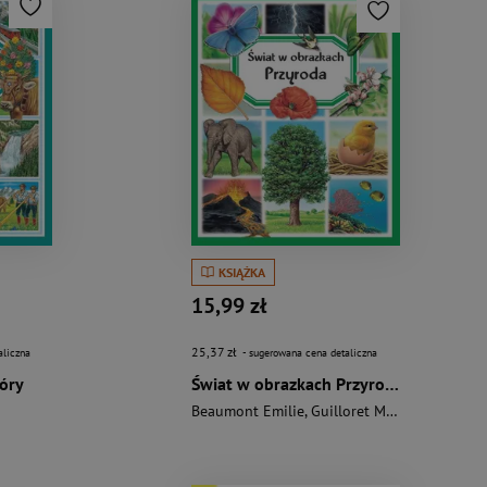
KSIĄŻKA
15,99 zł
25,37 zł
aliczna
- sugerowana cena detaliczna
óry
Świat w obrazkach Przyroda
Beaumont Emilie
,
Guilloret Marie-Renee