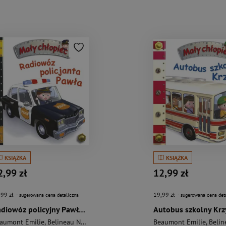
KSIĄŻKA
KSIĄŻKA
2,99 zł
12,99 zł
,99 zł
19,99 zł
- sugerowana cena detaliczna
- sugerowana cena det
Radiowóz policyjny Pawła Mały chłopiec
aumont Emilie
,
Belineau Nathalie
Beaumont Emilie
,
Belineau