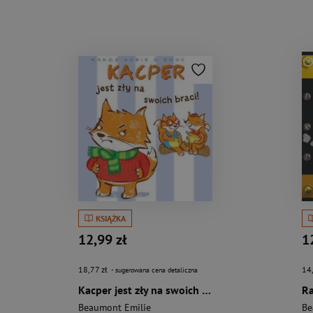
KSIĄŻKA
12,99 zł
1
18,77 zł
14
- sugerowana cena detaliczna
Kacper jest zły na swoich braci!
Beaumont Emilie
Be