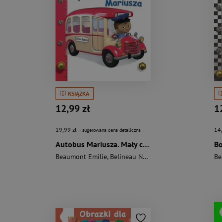
KSIĄŻKA
12,99 zł
1
19,99 zł
14
- sugerowana cena detaliczna
Autobus Mariusza. Mały chłopiec
Bo
Beaumont Emilie
,
Belineau Nathalie
,
Nesme Alexis
Be