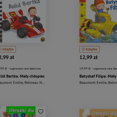
KSIĄŻKA
KSIĄŻKA
2,99 zł
12,99 zł
,99 zł
19,99 zł
- sugerowana cena detaliczna
- sugerowana cena det
lid Bartka. Mały chłopiec
aumont Emilie
,
Belineau Nathalie
Beaumont Emilie
,
Belineau