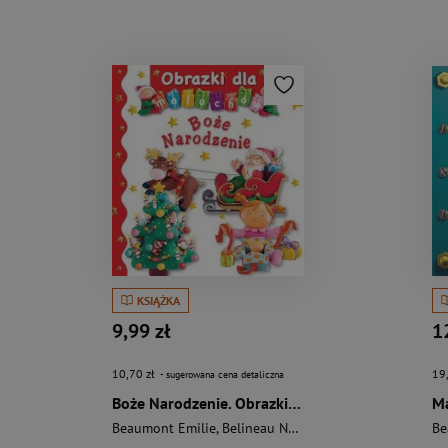
KSIĄŻKA
9,99 zł
1
10,70 zł
19
- sugerowana cena detaliczna
Boże Narodzenie. Obrazki dla maluchów
Beaumont Emilie
,
Belineau Nathalie
Be