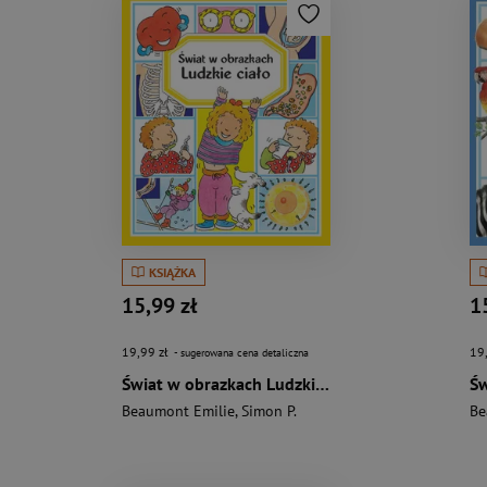
KSIĄŻKA
15,99 zł
1
19,99 zł
19
- sugerowana cena detaliczna
Świat w obrazkach Ludzkie ciało
Beaumont Emilie
,
Simon P.
Be