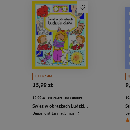
KSIĄŻKA
15,99 zł
9
19,99 zł
10
- sugerowana cena detaliczna
Świat w obrazkach Ludzkie ciało
Beaumont Emilie
,
Simon P.
Be