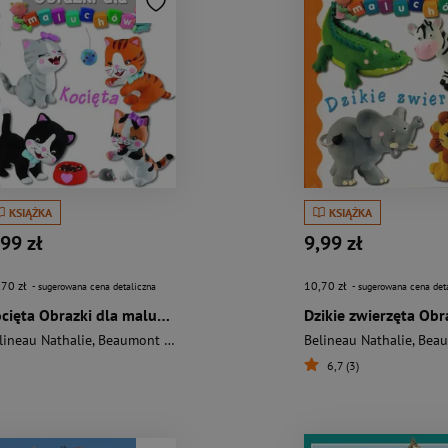
KSIĄŻKA
KSIĄŻKA
,99 zł
9,99 zł
,70 zł
10,70 zł
- sugerowana cena detaliczna
- sugerowana cena det
Kocięta Obrazki dla maluchów
lineau Nathalie
,
Beaumont Emilie
Belineau Nathalie
,
Beaumo
6,7 (3)