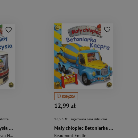
KSIĄŻKA
12,99 zł
18,95 zł
aliczna
- sugerowana cena detaliczna
Autobus szkolny Krzysia Mały chłopiec
Mały chłopiec Betoniarka Kacpra
 Nathalie
Beaumont Emilie