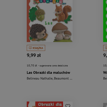
KSIĄŻKA
9,99 zł
9
10,70 zł
10
- sugerowana cena detaliczna
Las Obrazki dla maluchów
Belineau Nathalie
,
Beaumont Emilie
Be