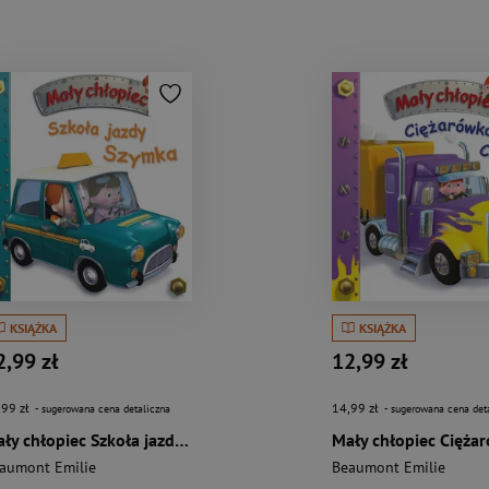
KSIĄŻKA
KSIĄŻKA
2,99 zł
12,99 zł
,99 zł
14,99 zł
- sugerowana cena detaliczna
- sugerowana cena det
Mały chłopiec Szkoła jazdy Szymka
aumont Emilie
Beaumont Emilie