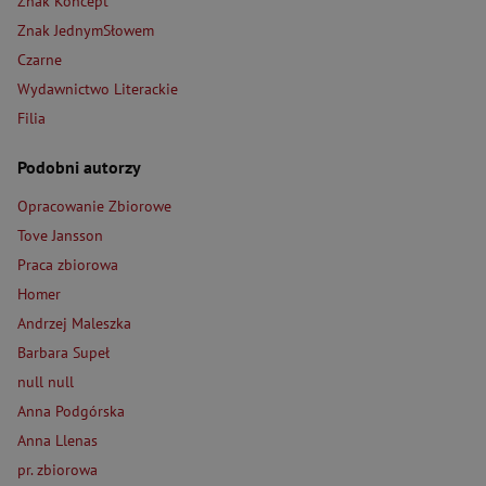
Znak Koncept
Znak JednymSłowem
Czarne
Wydawnictwo Literackie
Filia
Podobni autorzy
Opracowanie Zbiorowe
Tove Jansson
Praca zbiorowa
Homer
Andrzej Maleszka
Barbara Supeł
null null
Anna Podgórska
Anna Llenas
pr. zbiorowa