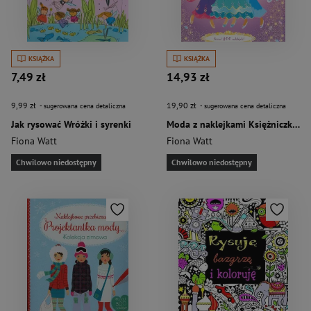
KSIĄŻKA
KSIĄŻKA
7,49 zł
14,93 zł
9,99 zł
19,90 zł
- sugerowana cena detaliczna
- sugerowana cena detaliczna
Jak rysować Wróżki i syrenki
Moda z naklejkami Księżniczki ponad 400 naklejek
Fiona Watt
Fiona Watt
Chwilowo niedostępny
Chwilowo niedostępny