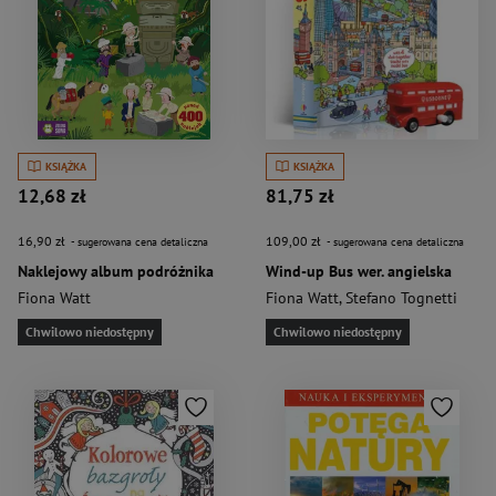
KSIĄŻKA
KSIĄŻKA
12,68 zł
81,75 zł
16,90 zł
109,00 zł
- sugerowana cena detaliczna
- sugerowana cena detaliczna
Naklejowy album podróżnika
Wind-up Bus wer. angielska
Fiona Watt
Fiona Watt
,
Stefano Tognetti
Chwilowo niedostępny
Chwilowo niedostępny