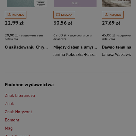
KSIĄŻKA
KSIĄŻKA
KSIĄŻKA
22,99 zł
60,56 zł
27,69 zł
29,90 zł
69,00 zł
45,00 zł
- sugerowana cena
- sugerowana cena
- sugerowana c
detaliczna
detaliczna
detaliczna
O naśladowaniu Chrystusa wyd. 2026
Między ciałem a umysłem
Janina Kokoszka-Paszkot
,
Piotr Wierzbiński
Janusz Wacławiak
Podobne wydawnictwa
Znak Literanova
Znak
Znak Horyzont
Egmont
Mag