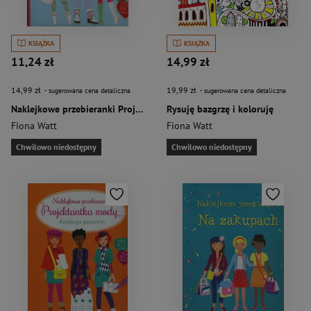
KSIĄŻKA
KSIĄŻKA
11,24 zł
14,99 zł
14,99 zł
19,99 zł
- sugerowana cena detaliczna
- sugerowana cena detaliczna
Naklejkowe przebieranki Projektantka mody Kolekcja zimowa
Rysuję bazgrzę i koloruję
Fiona Watt
Fiona Watt
Chwilowo niedostępny
Chwilowo niedostępny