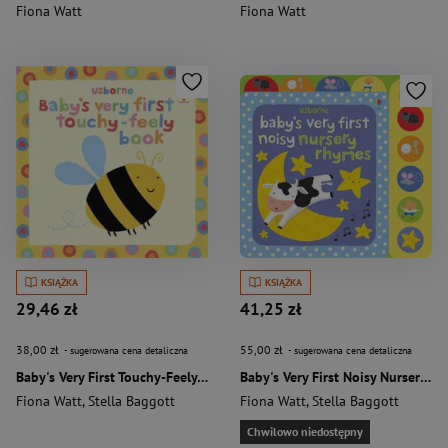
Fiona Watt
Fiona Watt
KSIĄŻKA
KSIĄŻKA
29,46 zł
41,25 zł
38,00 zł
55,00 zł
- sugerowana cena detaliczna
- sugerowana cena detaliczna
Baby's Very First Touchy-Feely Book wer. angielska
Baby's Very First Noisy Nursery Rhymes wer. angielska
Fiona Watt
,
Stella Baggott
Fiona Watt
,
Stella Baggott
Chwilowo niedostępny