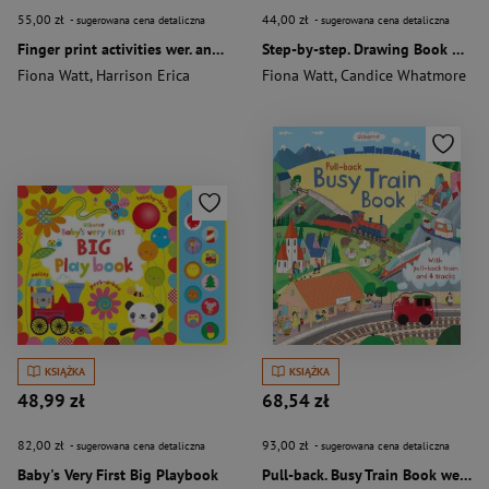
55,00 zł
44,00 zł
- sugerowana cena detaliczna
- sugerowana cena detaliczna
Finger print activities wer. angielska
Step-by-step. Drawing Book wer. angielska
Fiona Watt
,
Harrison Erica
Fiona Watt
,
Candice Whatmore
KSIĄŻKA
KSIĄŻKA
48,99 zł
68,54 zł
82,00 zł
93,00 zł
- sugerowana cena detaliczna
- sugerowana cena detaliczna
Baby's Very First Big Playbook
Pull-back. Busy Train Book wer. angielska