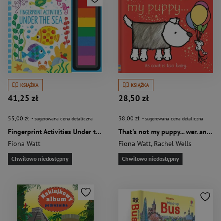
KSIĄŻKA
KSIĄŻKA
41,25 zł
28,50 zł
55,00 zł
38,00 zł
- sugerowana cena detaliczna
- sugerowana cena detaliczna
Fingerprint Activities Under the Sea
That's not my puppy... wer. angielska
Fiona Watt
Fiona Watt
,
Rachel Wells
Chwilowo niedostępny
Chwilowo niedostępny