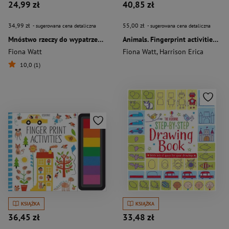
24,99 zł
40,85 zł
34,99 zł
55,00 zł
- sugerowana cena detaliczna
- sugerowana cena detaliczna
Mnóstwo rzeczy do wypatrzenia na dworze
Animals. Fingerprint activities wer. angielska
Fiona Watt
Fiona Watt
,
Harrison Erica
10,0 (1)
KSIĄŻKA
KSIĄŻKA
36,45 zł
33,48 zł