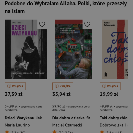
Podobne do Wybrałam Allaha. Polki, które przeszły
na Islam
KSIĄŻKA
KSIĄŻKA
KSIĄŻKA
37,39 zł
35,94 zł
29,99 zł
54,99 zł
59,90 zł
49,99 zł
- sugerowana cena
- sugerowana cena
- sugerowana c
detaliczna
detaliczna
detaliczna
Dzieci Watykanu. Jak Kościół handlował „sierotami”
Dla dobra dziecka. Szwedzki socjal i polscy rodzice
Maria Laurino
Maciej Czarnecki
Dobrowolska Han
7,2 (120)
7,2 (176)
7,4 (1113)