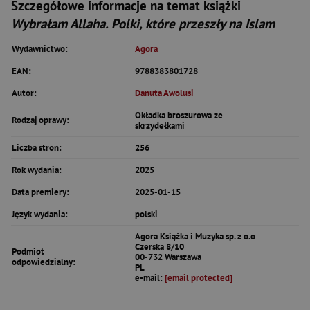
Szczegółowe informacje na temat książki
Wybrałam Allaha. Polki, które przeszły na Islam
Wydawnictwo:
Agora
EAN:
9788383801728
Autor:
Danuta Awolusi
Okładka broszurowa ze
Rodzaj oprawy:
skrzydełkami
Liczba stron:
256
Rok wydania:
2025
Data premiery:
2025-01-15
Język wydania:
polski
Agora Książka i Muzyka sp. z o.o
Czerska 8/10
Podmiot
00-732 Warszawa
odpowiedzialny:
PL
e-mail:
[email protected]