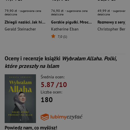
79,90 zł
76,90 zł
49,99 zł
- sugerowana cena
- sugerowana cena
- sugerowana c
detaliczna
detaliczna
detaliczna
Zbiegli naziści. Jak hitlerowscy zbrodniarze uciekli przed sprawiedliwością wyd. 3
Gorzkie pigułki. Mroczna prawda o tańszych zamiennikach leków
Gerald Steinacher
Katherine Eban
Christopher Berry
7,0 (1)
Oceny i recenzje książki
Wybrałam Allaha. Polki,
które przeszły na Islam
Średnia ocen:
5.87
/10
Liczba ocen:
180
Powiedz nam, co myślisz!