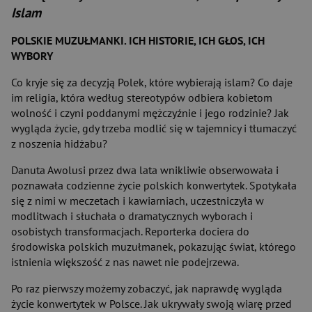
Islam
POLSKIE MUZUŁMANKI. ICH HISTORIE, ICH GŁOS, ICH
WYBORY
Co kryje się za decyzją Polek, które wybierają islam? Co daje
im religia, która według stereotypów odbiera kobietom
wolność i czyni poddanymi mężczyźnie i jego rodzinie? Jak
wygląda życie, gdy trzeba modlić się w tajemnicy i tłumaczyć
z noszenia hidżabu?
Danuta Awolusi przez dwa lata wnikliwie obserwowała i
poznawała codzienne życie polskich konwertytek. Spotykała
się z nimi w meczetach i kawiarniach, uczestniczyła w
modlitwach i słuchała o dramatycznych wyborach i
osobistych transformacjach. Reporterka dociera do
środowiska polskich muzułmanek, pokazując świat, którego
istnienia większość z nas nawet nie podejrzewa.
Po raz pierwszy możemy zobaczyć, jak naprawdę wygląda
życie konwertytek w Polsce. Jak ukrywały swoją wiarę przed