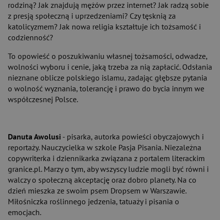
rodziną? Jak znajdują mężów przez internet? Jak radzą sobie
z presją społeczną i uprzedzeniami? Czy tęsknią za
katolicyzmem? Jak nowa religia kształtuje ich tożsamość i
codzienność?
To opowieść o poszukiwaniu własnej tożsamości, odwadze,
wolności wyboru i cenie, jaką trzeba za nią zapłacić. Odsłania
nieznane oblicze polskiego islamu, zadając głębsze pytania
o wolność wyznania, tolerancję i prawo do bycia innym we
współczesnej Polsce.
Danuta Awolusi
- pisarka, autorka powieści obyczajowych i
reportaży. Nauczycielka w szkole Pasja Pisania. Niezależna
copywriterka i dziennikarka związana z portalem literackim
granice.pl. Marzy o tym, aby wszyscy ludzie mogli być równi i
walczy o społeczną akceptację oraz dobro planety. Na co
dzień mieszka ze swoim psem Dropsem w Warszawie.
Miłośniczka roślinnego jedzenia, tatuaży i pisania o
emocjach.