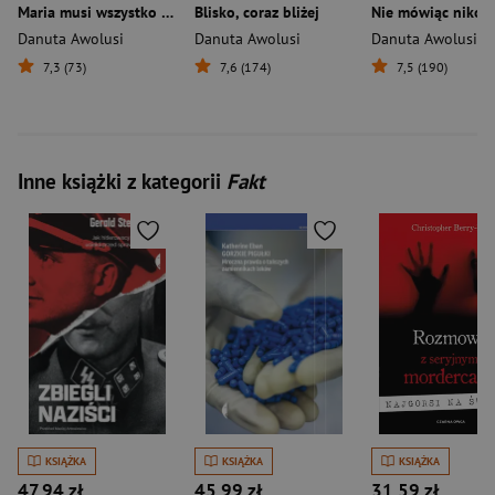
Maria musi wszystko zmienić
Blisko, coraz bliżej
Nie mówiąc niko
Danuta Awolusi
Danuta Awolusi
Danuta Awolusi
7,3 (73)
7,6 (174)
7,5 (190)
Inne książki z kategorii
Fakt
KSIĄŻKA
KSIĄŻKA
KSIĄŻKA
47,94 zł
45,99 zł
31,59 zł