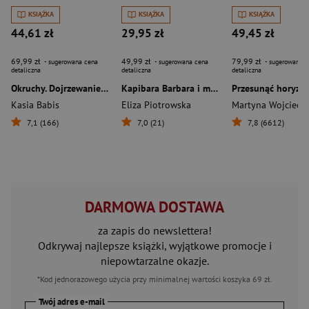
KSIĄŻKA
KSIĄŻKA
KSIĄŻKA
44,61 zł
29,95 zł
49,45 zł
69,99 zł
49,99 zł
79,99 zł
- sugerowana cena
- sugerowana cena
- sugerowana c
detaliczna
detaliczna
detaliczna
Okruchy. Dojrzewanie w postkomunistycznej Polsce
Kapibara Barbara i małpie figle
Kasia Babis
Eliza Piotrowska
7,1 (166)
7,0 (21)
7,8 (6612)
DARMOWA DOSTAWA
za zapis do newslettera!
Odkrywaj najlepsze książki, wyjątkowe promocje i
niepowtarzalne okazje.
*Kod jednorazowego użycia przy minimalnej wartości koszyka 69 zł.
Twój adres e-mail