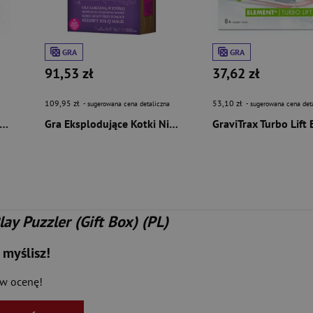
GRA
GRA
91,53 zł
37,62 zł
109,95 zł
53,10 zł
- sugerowana cena detaliczna
- sugerowana cena det
a MALUBIKI Łączę Kreślę Obserwuję
Gra Eksplodujące Kotki Niech cię kłaczek!
y Puzzler (Gift Box) (PL)
 myślisz!
aw ocenę!