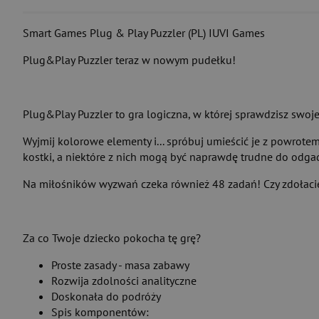
Smart Games Plug & Play Puzzler (PL) IUVI Games
Plug&Play Puzzler teraz w nowym pudełku!
Plug&Play Puzzler to gra logiczna, w której sprawdzisz swoje
Wyjmij kolorowe elementy i... spróbuj umieścić je z powrote
kostki, a niektóre z nich mogą być naprawdę trudne do odgad
Na miłośników wyzwań czeka również 48 zadań! Czy zdołacie
Za co Twoje dziecko pokocha tę grę?
Proste zasady - masa zabawy
Rozwija zdolności analityczne
Doskonała do podróży
Spis komponentów: