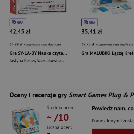
GRA
GRA
42,45 zł
35,41 zł
64,99 zł
39,75 zł
- sugerowana cena detaliczna
- sugerowana cena detaliczna
Gra SY-LA-BY Nauka czytania Zzz: zagraj-zrozum-zapamiętaj
Gr
Justyna Kesler
,
Szczepkowicz Małgorzata
Oceny i recenzje gry
Smart Games Plug & Pla
Średnia ocen:
Powiedz nam, co
~
/10
Pomóż innym i zost
Liczba ocen: