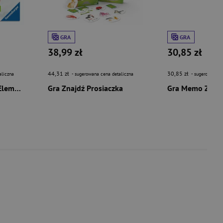
GRA
GRA
38,99 zł
30,85 zł
44,31 zł
30,85 zł
aliczna
- sugerowana cena detaliczna
- sugerowana c
GraviTrax Turbo Lift Element
Gra Znajdź Prosiaczka