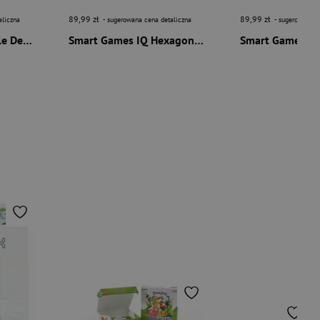
89,99 zł
89,99 zł
aliczna
- sugerowana cena detaliczna
- sugerowana c
Smart Games IQ Circle Deluxe (ENG) IUVI Games
Smart Games IQ Hexagon Deluxe (ENG) IUVI Games