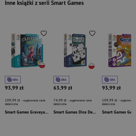
Inne książki z serii Smart Games
GRA
GRA
GRA
93,99 zł
63,99 zł
93,99 zł
109,99 zł
74,99 zł
109,99 zł
- sugerowana cena
- sugerowana cena
- sugerowana
detaliczna
detaliczna
detaliczna
Smart Games Graveyard Shift (ENG) IUVI Games
Smart Games Dice Deduction (ENG) IUVI Games