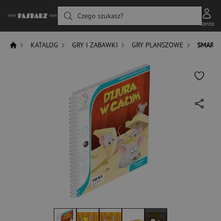
Czego szukasz?
Konto
KATALOG
GRY I ZABAWKI
GRY PLANSZOWE
SMART 