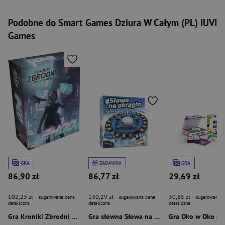
Podobne do Smart Games Dziura W Całym (PL) IUVI
Games
GRA
GRA
ZABAWKA
86,90 zł
86,77 zł
29,69 zł
102,23 zł
130,29 zł
30,85 zł
- sugerowana cena
- sugerowana cena
- sugerowana c
detaliczna
detaliczna
detaliczna
Gra Kroniki Zbrodni 2400
Gra słowna Słowa na okrągło EP60439
Gra Oko w Oko zm