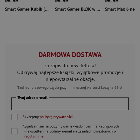
detaliczna
detaliczna
detaliczna
Smart Games Kubik (PL) IUVI Games
Smart Games BLOK w BLOK (PL) IUVI Games
DARMOWA DOSTAWA
za zapis do newslettera!
Odkrywaj najlepsze książki, wyjątkowe promocje i
niepowtarzalne okazje.
*Kod jednorazowego użycia przy minimalnej wartości koszyka 69 zł.
Twój adres e-mail
*
Akceptuję
politykę prywatności
*
Zgadzam się na otrzymywanie wiadomości marketingowych
(newsletter) na podany
e-mail
na zasadach określonych w
regulaminie
.