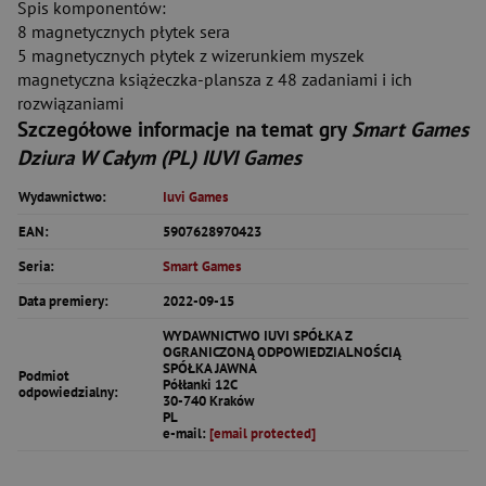
Spis komponentów:
8 magnetycznych płytek sera
5 magnetycznych płytek z wizerunkiem myszek
magnetyczna książeczka-plansza z 48 zadaniami i ich
rozwiązaniami
Szczegółowe informacje na temat gry
Smart Games
Dziura W Całym (PL) IUVI Games
Wydawnictwo:
Iuvi Games
EAN:
5907628970423
Seria:
Smart Games
Data premiery:
2022-09-15
WYDAWNICTWO IUVI SPÓŁKA Z
OGRANICZONĄ ODPOWIEDZIALNOŚCIĄ
SPÓŁKA JAWNA
Podmiot
Półłanki 12C
odpowiedzialny:
30-740 Kraków
PL
e-mail:
[email protected]