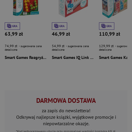
GRA
GRA
GRA
63,99 zł
46,99 zł
110,99 zł
74,99 zł
54,99 zł
129,99 zł
- sugerowana cena
- sugerowana cena
- sugerowana
detaliczna
detaliczna
detaliczna
Smart Games Rozgryź to! (PL) IUVI Games
Smart Games IQ Link (PL) IUVI Games
DARMOWA DOSTAWA
za zapis do newslettera!
Odkrywaj najlepsze książki, wyjątkowe promocje i
niepowtarzalne okazje.
*Kod jednorazowego użycia przy minimalnej wartości koszyka 69 zł.