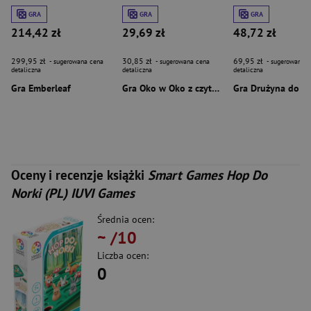
GRA
GRA
GRA
214,42 zł
29,69 zł
48,72 zł
299,95 zł
30,85 zł
69,95 zł
- sugerowana cena
- sugerowana cena
- sugerowana c
detaliczna
detaliczna
detaliczna
Gra Emberleaf
Gra Oko w Oko z czytaniem
Oceny i recenzje książki
Smart Games Hop Do
Norki (PL) IUVI Games
Średnia ocen:
~
/10
Liczba ocen:
0