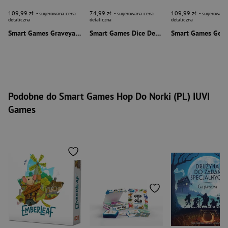
109,99 zł
74,99 zł
109,99 zł
- sugerowana cena
- sugerowana cena
- sugerowana
detaliczna
detaliczna
detaliczna
Smart Games Graveyard Shift (ENG) IUVI Games
Smart Games Dice Deduction (ENG) IUVI Games
Podobne do Smart Games Hop Do Norki (PL) IUVI
Games