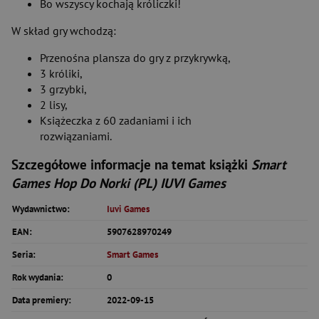
Bo wszyscy kochają króliczki!
W skład gry wchodzą:
Przenośna plansza do gry z przykrywką,
3 króliki,
3 grzybki,
2 lisy,
Książeczka z 60 zadaniami i ich
rozwiązaniami.
Szczegółowe informacje na temat książki
Smart
Games Hop Do Norki (PL) IUVI Games
Wydawnictwo:
Iuvi Games
EAN:
5907628970249
Seria:
Smart Games
Rok wydania:
0
Data premiery:
2022-09-15