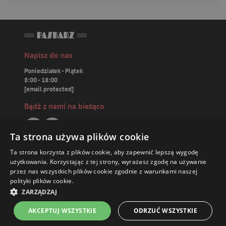
Napisz do nas
Poniedziałek - Piątek
8:00 - 18:00
[email protected]
Bądź z nami na bieżąco
Ta strona używa plików cookie
Ta strona korzysta z plików cookie, aby zapewnić lepszą wygodę
Paskarz.pl
użytkowania. Korzystając z tej strony, wyrażasz zgodę na używanie
przez nas wszystkich plików cookie zgodnie z warunkami naszej
polityki plików cookie.
Zamówienia
63,74 ZŁ
ZARZĄDZAJ
Książki
AKCEPTUJ WSZYSTKIE
ODRZUĆ WSZYSTKIE
Strona główna
Menu
Kontakt
Listy zakupowe