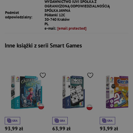
WYDAWNICTWO IUVI SPÓŁKA Z
OGRANICZONĄ ODPOWIEDZIALNOŚCIĄ
SPÓŁKA JAWNA
Podmiot
Półłanki 12C
odpowiedzialny:
30-740 Kraków
PL
e-mail:
[email protected]
Inne książki z serii Smart Games
GRA
GRA
GRA
93,99 zł
63,99 zł
93,99 zł