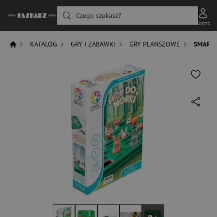
Czego szukasz?
Konto
KATALOG
GRY I ZABAWKI
GRY PLANSZOWE
SMART 