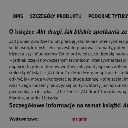
OPIS
SZCZEGÓŁY PRODUKTU
PODOBNE TYTUŁ
O książce
Akt drugi. Jak bliskie spotkania z
„Od ponad dwudziestu lat pracuję jako lekarz intensywnej op
setki osób, których serce przestało pracować i umarły, potem
biznesu czy influencerów. Bo to oni wiedzą, co liczy się napra
– jednak dzięki nowoczesnym technikom intensywnej terapii odz
napięciu trzystu milionów woltów zatrzymał jego serce. Reani
śmiercią. W książce „Akt drugi“ dr Matt Morgan opisuje histor
odkryć, jak mogą wykorzystać tę drugą szansę, którą zesłał i
czas. Czego możemy nauczyć się od tych, którzy już raz umarl
pokrzepiająca książka. – „The Times“ „Akt drugi“ łączy barwną
Mannix, autorka i lekarka
Szczegółowe informacje na temat książki
Ak
Wydawnictwo:
Insignis