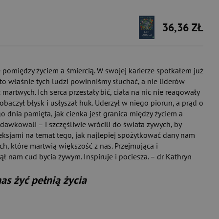
36,36 ZŁ
 pomiędzy życiem a śmiercią. W swojej karierze spotkałem już
 to właśnie tych ludzi powinniśmy słuchać, a nie liderów
 martwych. Ich serca przestały bić, ciała na nic nie reagowały
obaczył błysk i usłyszał huk. Uderzył w niego piorun, a prąd o
o dnia pamięta, jak cienka jest granica między życiem a
edawkowali – i szczęśliwie wrócili do świata żywych, by
leksjami na temat tego, jak najlepiej spożytkować dany nam
ch, które martwią większość z nas. Przejmująca i
nął nam cud bycia żywym. Inspiruje i pociesza. – dr Kathryn
nas żyć pełnią życia