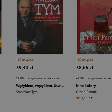
KSIĄŻKA
KSIĄŻKA
39,40 zł
38,66 zł
59,00 zł
49,90 zł
- sugerowana cena detaliczna
- sugerowana cena det
Wężykiem, wężykiem. Utwory zebrane spod łóżka 2
Inne kolory
Stanisław Tym
Orhan Pamuk
7,1 (121)