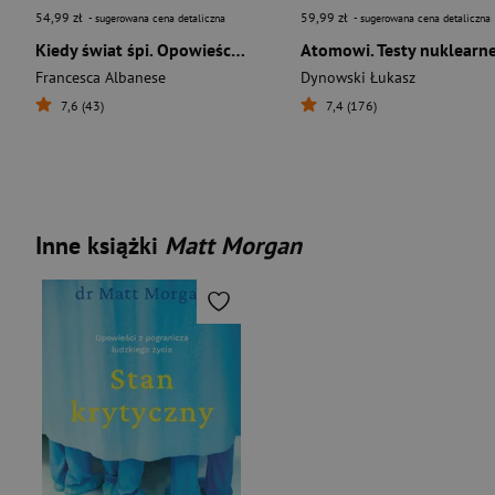
54,99 zł
59,99 zł
- sugerowana cena detaliczna
- sugerowana cena detaliczna
Kiedy świat śpi. Opowieści, słowa i rany Palestyny
Francesca Albanese
Dynowski Łukasz
7,6 (43)
7,4 (176)
Inne książki
Matt Morgan