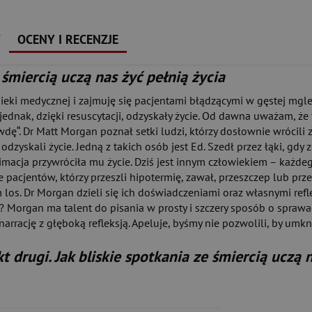
Y
OCENY I RECENZJE
e śmiercią uczą nas żyć pełnią życia
ieki medycznej i zajmuję się pacjentami błądzącymi w gęstej mgle
 jednak, dzięki resuscytacji, odzyskały życie. Od dawna uważam, że
wdę“. Dr Matt Morgan poznał setki ludzi, którzy dosłownie wrócili z
yskali życie. Jedną z takich osób jest Ed. Szedł przez łąki, gdy z
macja przywróciła mu życie. Dziś jest innym człowiekiem – każdeg
ie pacjentów, którzy przeszli hipotermię, zawał, przeszczep lub prz
m los. Dr Morgan dzieli się ich doświadczeniami oraz własnymi ref
i? Morgan ma talent do pisania w prosty i szczery sposób o sprawa
 narrację z głęboką refleksją. Apeluje, byśmy nie pozwolili, by umk
t drugi. Jak bliskie spotkania ze śmiercią uczą 