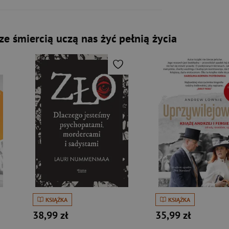
ze śmiercią uczą nas żyć pełnią życia
KSIĄŻKA
KSIĄŻKA
38,99 zł
35,99 zł