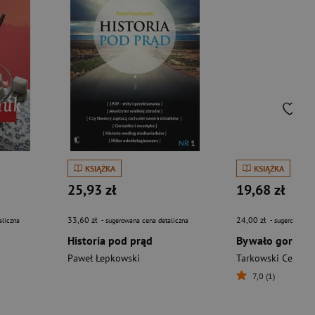
KSIĄŻKA
KSIĄŻKA
25,93 zł
19,68 zł
33,60 zł
24,00 zł
aliczna
- sugerowana cena detaliczna
- sugerowana c
Historia pod prąd
Paweł Łepkowski
Tarkowski Cezary 
7,0 (1)