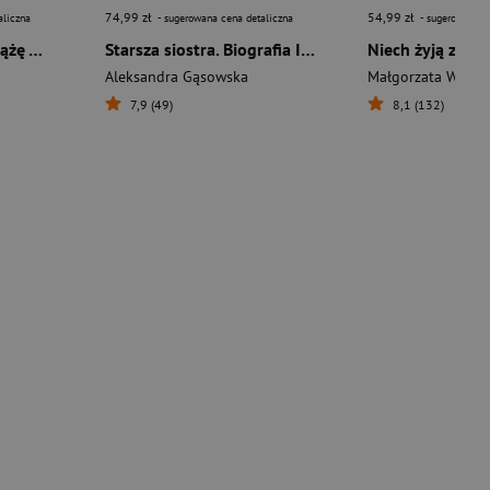
74,99 zł
54,99 zł
aliczna
- sugerowana cena detaliczna
- sugerowana c
Uprzywilejowani. Książę Andrzej i Fergie – zdrady, skandale, upadek
Starsza siostra. Biografia Ireny Gombrowicz
Aleksandra Gąsowska
Małgorzata Węgla
7,9 (49)
8,1 (132)