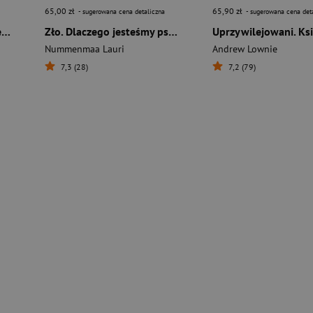
65,00 zł
65,90 zł
- sugerowana cena detaliczna
- sugerowana cena det
Atomowi. Testy nuklearne na ludziach
Zło. Dlaczego jesteśmy psychopatami, mordercami i sadystami
Nummenmaa Lauri
Andrew Lownie
7,3 (28)
7,2 (79)