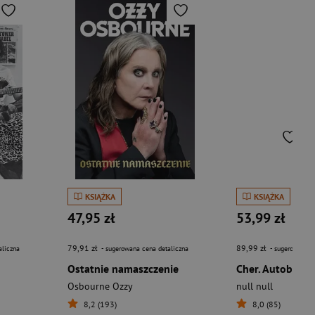
KSIĄŻKA
KSIĄŻKA
47,95 zł
53,99 zł
79,91 zł
89,99 zł
aliczna
- sugerowana cena detaliczna
- sugerowana c
Ostatnie namaszczenie
Osbourne Ozzy
null null
8,2 (193)
8,0 (85)