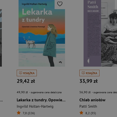
KSIĄŻKA
KSIĄŻKA
29,42 zł
33,99 zł
49,90 zł
56,90 zł
- sugerowana cena detaliczna
- sugerowana cena det
tyczne przestrzenie. Życie i sztuka Leonory Carrington
Lekarka z tundry. Opowieść z krańców Norwegii
Chleb aniołów
Ingvild Holtan-Hartwig
Patti Smith
7,0 (226)
8,2 (35)