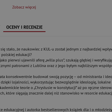
Zobacz więcej
Y
OCENY I RECENZJE
o się stało, że naukowiec z KUL-u został jednym z najbardziej wpł
 polskiej edukacji?
ako pierwsi ujawnili aferę „willa plus”, szukają głębiej i weryfiku
cznymi patronami z Lublina oraz z jego byłym najbliższym współpra
z lata konsekwentnie budował swoją pozycję – od ministranta i id
dzięki lojalności, wykorzystując bezwzględnie ideologię, lokalne 
ademickie teorie o „Chrystusie w konstytucji” aż po ręczne stero
ach, które sięgają znacznie dalej niż stanowisko w resorcie eduka
ce edukacyjnej i autorka bestsellerowych książek dla i o młodzież