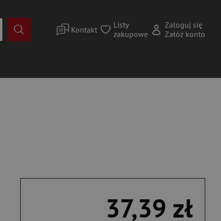
Listy
Zaloguj się
Kontakt
zakupowe
Załóż konto
37,39 zł