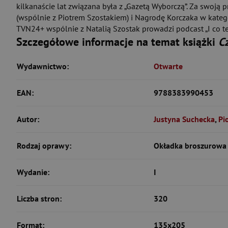
kilkanaście lat związana była z „Gazetą Wyborczą”. Za swoją
(wspólnie z Piotrem Szostakiem) i Nagrodę Korczaka w kateg
TVN24+ wspólnie z Natalią Szostak prowadzi podcast „I co te
Szczegółowe informacje na temat książki
C
Wydawnictwo:
Otwarte
EAN:
9788383990453
Autor:
Justyna Suchecka
,
Pi
Rodzaj oprawy:
Okładka broszurowa 
Wydanie:
I
Liczba stron:
320
Format:
135x205