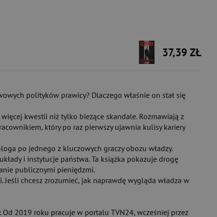
37,39 ZŁ
ywowych polityków prawicy? Dlaczego właśnie on stał się
ją więcej kwestii niż tylko bieżące skandale. Rozmawiają z
cownikiem, który po raz pierwszy ujawnia kulisy kariery
eologa po jednego z kluczowych graczy obozu władzy.
układy i instytucje państwa. Ta książka pokazuje drogę
wanie publicznymi pieniędzmi.
cji. Jeśli chcesz zrozumieć, jak naprawdę wygląda władza w
y. Od 2019 roku pracuje w portalu TVN24, wcześniej przez