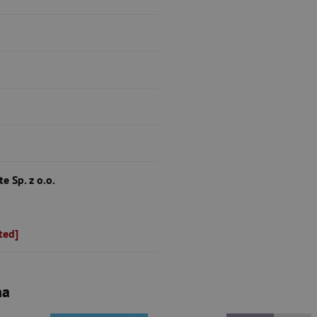
 Sp. z o.o.
ted]
na