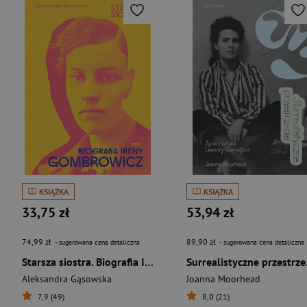
KSIĄŻKA
KSIĄŻKA
33,75 zł
53,94 zł
74,99 zł
89,90 zł
- sugerowana cena detaliczna
- sugerowana cena detaliczna
Starsza siostra. Biografia Ireny Gombrowicz
Surrealis
Aleksandra Gąsowska
Joanna Moorhead
7,9 (49)
8,0 (21)