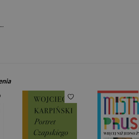
g power! 30 historii o tym, jak młodzi zmieniają świat
enia