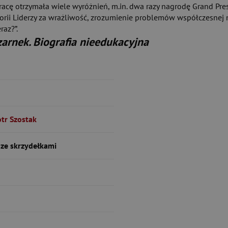
 pracę otrzymała wiele wyróżnień, m.in. dwa razy nagrodę Grand P
orii Liderzy za wrażliwość, zrozumienie problemów współczesnej
raz?”.
zarnek. Biografia nieedukacyjna
otr Szostak
ze skrzydełkami