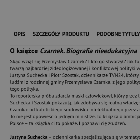
OPIS
SZCZEGÓŁY PRODUKTU
PODOBNE TYTUŁ
O książce
Czarnek. Biografia nieedukacyjna
Skąd wziął się Przemysław Czarnek? I kto go stworzył? Jak t
twarzą najbardziej zideologizowanej i konfliktowej polityki w
Justyna Suchecka i Piotr Szostak, dziennikarze TVN24, którzy j
ludźmi z rodzinnej gminy Przemysława Czarnka, z jego polity
tego polityka.
To reporterska próba zdarcia maski człowiekowi, który prze
Suchecka i Szostak pokazują, jak zdobywa się realną władzę: 
Czarnka: od katolickiego środowiska intelektualnego przez ak
To nie jest opowieść o jednym ministrze. To książka o ambicj
Polsce – ta książka ci to pokaże. I pozbawi cię złudzeń.
Justyna Suchecka
– dziennikarka specjalizująca się w tematy