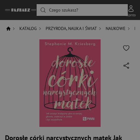
Czego szukasz?
Konto
KATALOG
PRZYRODA, NAUKA I ŚWIAT
NAUKOWE
NA
Dorosłe córki narcystycznych matek Jak