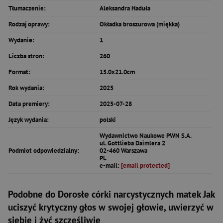
Tłumaczenie:
Aleksandra Haduła
Rodzaj oprawy:
Okładka broszurowa (miękka)
Wydanie:
1
Liczba stron:
260
Format:
15.0x21.0cm
Rok wydania:
2025
Data premiery:
2025-07-28
Język wydania:
polski
Wydawnictwo Naukowe PWN S.A.
ul. Gottlieba Daimlera 2
Podmiot odpowiedzialny:
02-460 Warszawa
PL
e-mail:
[email protected]
Podobne do Dorosłe córki narcystycznych matek Jak
uciszyć krytyczny głos w swojej głowie, uwierzyć w
siebie i żyć szczęśliwie