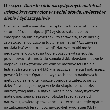
O książce
Dorosłe córki narcystycznych matek Jak
uciszyć krytyczny głos w swojej głowie, uwierzyć w
siebie i żyć szczęśliwie
Czy twoja matka nieustannie cię kontrolowała lub miała
skłonność do manipulacji? Czy stosowała przemoc
emocjonalną lub psychiczną? Czy sprawiała, że czułaś się
zawstydzona, odrzucona lub „nienormalna”? Czy zawsze
musiała być w centrum uwagi? Narcyzm matki może
negatywnie wpływać na twoje poczucie własnego Ja,
powodować skłonność do samokrytyki, nieustanne uczucie
niepokoju i zwątpienie we własne możliwości. Istnieją
jednak strategie, dzięki którym ruszysz z miejsca i nabierzesz
pewności siebie. Oparte na wynikach badań naukowych
metody opisane w tej książce pomogą ci zaleczyć rany z
dzieciństwa spędzonego w cieniu skupionej na sobie,
narcystycznej matki. Książka Dorosłe córki narcystycznych
matek, napisana przez psycholożkę i specjalistkę od
narcyzmu, zawiera sprawdzone i skuteczne strategie oparte
na założeniach terapii poznawczo-behawioralnej (CBT),