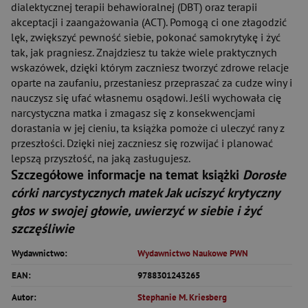
dialektycznej terapii behawioralnej (DBT) oraz terapii
akceptacji i zaangażowania (ACT). Pomogą ci one złagodzić
lęk, zwiększyć pewność siebie, pokonać samokrytykę i żyć
tak, jak pragniesz. Znajdziesz tu także wiele praktycznych
wskazówek, dzięki którym zaczniesz tworzyć zdrowe relacje
oparte na zaufaniu, przestaniesz przepraszać za cudze winy i
nauczysz się ufać własnemu osądowi. Jeśli wychowała cię
narcystyczna matka i zmagasz się z konsekwencjami
dorastania w jej cieniu, ta książka pomoże ci uleczyć rany z
przeszłości. Dzięki niej zaczniesz się rozwijać i planować
lepszą przyszłość, na jaką zasługujesz.
Szczegółowe informacje na temat książki
Dorosłe
córki narcystycznych matek Jak uciszyć krytyczny
głos w swojej głowie, uwierzyć w siebie i żyć
szczęśliwie
Wydawnictwo:
Wydawnictwo Naukowe PWN
EAN:
9788301243265
Autor:
Stephanie M. Kriesberg