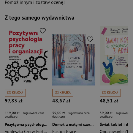
Pomóż innym i zostaw ocenę!
Z tego samego wydawnictwa
KSIĄŻKA
KSIĄŻKA
KSIĄŻKA
97,83 zł
48,67 zł
48,51 zł
119,00 zł
59,00 zł
59,00 zł
- sugerowana cena
- sugerowana cena
- sugerowana c
detaliczna
detaliczna
detaliczna
Pozytywna psychologia pracy i organizacji
Domek z małymi czerwonymi drzwiami
Agnieszka Czerw
,
Fortuna Paweł
Easton Grace
Opracowanie Zbi