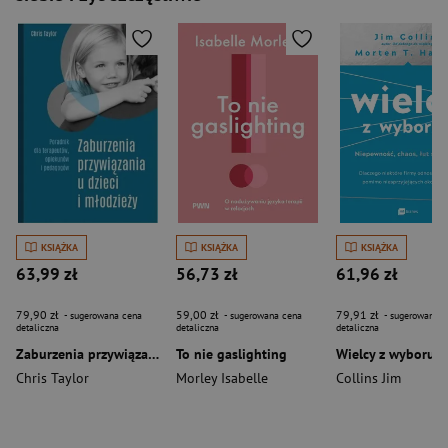
KSIĄŻKA
KSIĄŻKA
KSIĄŻKA
63,99 zł
56,73 zł
61,96 zł
79,90 zł
59,00 zł
79,91 zł
- sugerowana cena
- sugerowana cena
- sugerowana c
detaliczna
detaliczna
detaliczna
Zaburzenia przywiązania u dzieci i młodzieży. Poradnik dla terapeutów, opiekunów i pedagogów
To nie gaslighting
Chris Taylor
Morley Isabelle
Collins Jim