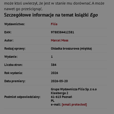
może ktoś uwierzył, że jest w stanie mu dorównać. A może
nawet go prześcignąć.
Szczegółowe informacje na temat książki
Ego
Wydawnictwo:
Filia
EAN:
9788384412381
Autor:
Marcel Moss
Rodzaj oprawy:
Okładka broszurowa (miękka)
Wydanie:
1
Liczba stron:
384
Rok wydania:
2026
Data premiery:
2026-05-20
Grupa Wydawnicza Filia Sp. z o.o
Kleeberga 2
Podmiot odpowiedzialny:
61-615 Poznań
PL
e-mail:
[email protected]