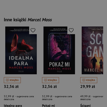
Inne książki
Marcel Moss
KSIĄŻKA
KSIĄŻKA
KSIĄŻKA
32,56 zł
32,56 zł
29,99 zł
52,99 zł
52,99 zł
49,99 zł
- sugerowana cena
- sugerowana cena
- sugerowana c
detaliczna
detaliczna
detaliczna
Idealna para
Pokaż mi
Ścigani