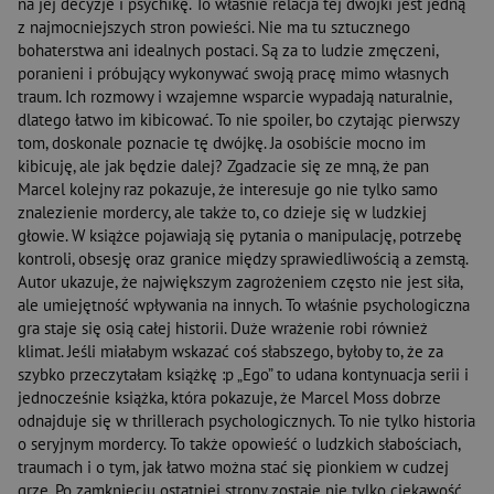
na jej decyzje i psychikę. To właśnie relacja tej dwójki jest jedną
z najmocniejszych stron powieści. Nie ma tu sztucznego
bohaterstwa ani idealnych postaci. Są za to ludzie zmęczeni,
poranieni i próbujący wykonywać swoją pracę mimo własnych
traum. Ich rozmowy i wzajemne wsparcie wypadają naturalnie,
dlatego łatwo im kibicować. To nie spoiler, bo czytając pierwszy
tom, doskonale poznacie tę dwójkę. Ja osobiście mocno im
kibicuję, ale jak będzie dalej? Zgadzacie się ze mną, że pan
Marcel kolejny raz pokazuje, że interesuje go nie tylko samo
znalezienie mordercy, ale także to, co dzieje się w ludzkiej
głowie. W książce pojawiają się pytania o manipulację, potrzebę
kontroli, obsesję oraz granice między sprawiedliwością a zemstą.
Autor ukazuje, że największym zagrożeniem często nie jest siła,
ale umiejętność wpływania na innych. To właśnie psychologiczna
gra staje się osią całej historii. Duże wrażenie robi również
klimat. Jeśli miałabym wskazać coś słabszego, byłoby to, że za
szybko przeczytałam książkę :p „Ego” to udana kontynuacja serii i
jednocześnie książka, która pokazuje, że Marcel Moss dobrze
odnajduje się w thrillerach psychologicznych. To nie tylko historia
o seryjnym mordercy. To także opowieść o ludzkich słabościach,
traumach i o tym, jak łatwo można stać się pionkiem w cudzej
grze. Po zamknięciu ostatniej strony zostaje nie tylko ciekawość,