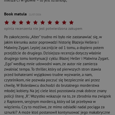
miesza Ci w głowie – to jest to.&nbsp;
Book matula
21/07/2026
Twoja ocena: Beznadziejna 1/10"
Twoja ocena: Bardzo słaba 2/10"
Twoja ocena: Słaba 3/10"
Twoja ocena: Może być 4/10"
Twoja ocena: Przeciętna 5/10"
Twoja ocena: Dobra 6/10"
Twoja ocena: Bardzo dobra 7/10"
Twoja ocena: Rewelacyjna 8/10"
Twoja ocena: Wybitna 9/10"
Twoja ocena: Arcydzieło 10
opinia recenzenta nie jest potwierdzona zakupem
Po zakończeniu „Alter” trudno mi było nie zastanawiać się, w
jakim kierunku autor poprowadzi historię Błażeja Hellera i
Malwiny Zygart. Lepiej zacznijcie od 1 tomu, a dopiero potem
przejdźcie do drugiego. Dzisiejsza recenzja dotyczy właśnie
drugiego tomu kontynuacji cyklu: Błażej Heller i Malwina Zygart.
„Ego” według mnie udowodni wam, że autor nie zamierza
zwalniać tempa. To thriller, który od pierwszych stron stawia
przed bohaterami wyjątkowo trudne wyzwanie, a nam,
czytelnikom, nie pozwala poczuć się bezpiecznie ani przez
chwilę. W Bolesławcu dochodzi do brutalnego morderstwa
młodej kobiety. Na jej ciele ktoś pozostawia znak dobrze znany
policji literę „R”. Wszystko wskazuje na to, że zbrodnia ma związek
z Raptorem, seryjnym mordercą, który od lat przebywa w
więzieniu. Czy to możliwe, że mimo odsiadki nadal pociąga za
sznurki? A może ktoś postanowił kontynuować jego makabryczne