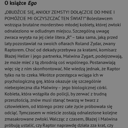
O książce
Ego
„OBUDŹCIE SIĘ, ANIOŁY ZEMSTY! DOŁĄCZCIE DO MNIE I
POMÓŻCIE MI OCZYSZCZAĆ TEN ŚWIAT!” Bolesławcem
wstrząsa brutalne morderstwo młodej kobiety, której zwłoki
odnaleziono w odludnym miejscu. Szczególną uwagę
zwraca wyryta na jej ciele litera „R” – taka sama, jaką przed
laty pozostawiał na swoich ofiarach Roland Zydar, zwany
Raptorem. Choć od dekady przebywa za kratami, komisarz
Błażej Heller i jego partnerka, Malwina Zygart, podejrzewają,
że może mieć z tą zbrodnią coś wspólnego. Postanawiają
więc się z nim skonfrontować. Nie wiedzą jednak, że Raptor
tylko na to czeka. Wkrótce przestępca wciąga ich w
psychologiczną grę, która okazuje się szczególnie
niebezpieczna dla Malwiny – jego biologicznej córki.
Kobieta, która wstąpiła do policji, by zerwać z trudną
przeszłością, znów musi stanąć twarzą w twarz z
człowiekiem, od którego przez całe życie próbowała się
odciąć. Tymczasem w mieście zostają odnalezione kolejne
zmasakrowane zwłoki. Walcząc z czasem, Błażej i Malwina
próbują ustalić, czy Raptor naprawdę działa zza krat, czy