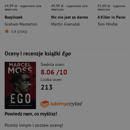
69,99 zł
49,99 zł
55,00 zł
- sugerowana cena
- sugerowana cena
- sugerowana c
detaliczna
detaliczna
detaliczna
Bazyliszek
Nic nie jest za darmo
A Killer in Paradis
Graham Masterton
Martin Grønsdal
Tom Hindle
5,9 (2341)
Oceny i recenzje książki
Ego
Średnia ocen:
8.06
/10
Liczba ocen:
213
Powiedz nam, co myślisz!
Pomóż innym i zostaw ocenę!