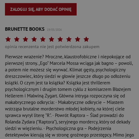
ZALOGUJ SIĘ, ABY DODAĆ OPINIĘ
BRUNETTE BOOKS
19/05/2026
Twoja ocena: Beznadziejna 1/10"
Twoja ocena: Bardzo słaba 2/10"
Twoja ocena: Słaba 3/10"
Twoja ocena: Może być 4/10"
Twoja ocena: Przeciętna 5/10"
Twoja ocena: Dobra 6/10"
Twoja ocena: Bardzo dobra 7/10"
Twoja ocena: Rewelacyjna 8/10"
Twoja ocena: Wybitna 9/10"
Twoja ocena: Arcydzieło 10
opinia recenzenta nie jest potwierdzona zakupem
Pierwsze wrażenie? Mroczne, klaustrofobiczne i niepokojące od
pierwszej strony. „Ego” Marcela Mossa wciąga jak bagno – powoli,
a potem nie możesz się wyrwać. Klimat gęsty, psychologiczny
dreszczowiec, który siedzi w głowie jeszcze długo po odłożeniu
książki. O czym jest ta książka? Książka jest thrillerem
psychologicznym i drugim tomem cyklu z komisarzem Błażejem
Hellerem i Malwiną Zygart. Główna intryga rozpoczyna się od
makabrycznego odkrycia: · Makabryczne odkrycie – Miastem
wstrząsa brutalne morderstwo młodej kobiety, na której ciele
sprawca wyrył literę "R". · Powrót Raptora – Ślad prowadzi do
Rolanda Zydara ("Raptora"), seryjnego mordercy, który od dekady
siedzi w więzieniu. · Psychologiczna gra – Podejrzenia
detektywów kierują się w stronę groźnego przestępcy. Mimo jego