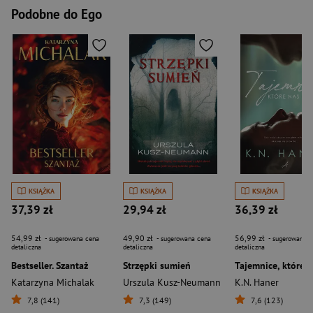
Podobne do Ego
KSIĄŻKA
KSIĄŻKA
KSIĄŻKA
37,39 zł
29,94 zł
36,39 zł
54,99 zł
49,90 zł
56,99 zł
- sugerowana cena
- sugerowana cena
- sugerowana c
detaliczna
detaliczna
detaliczna
Bestseller. Szantaż
Strzępki sumień
Katarzyna Michalak
Urszula Kusz-Neumann
K.N. Haner
7,8 (141)
7,3 (149)
7,6 (123)