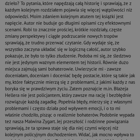
dzieło? To pytania, które napędzają całą historię i sprawiają, że z
każdym kolejnym rozdziałem pojawia się więcej wątpliwości niż
odpowiedzi. Moim zdaniem kolejnym atutem tej książki jest
napięcie. Autor nie buduje go długimi opisami czy efektownymi
scenami. Robi to znacznie prościej, krótkie rozdziały, częste
zmiany perspektywy i ciągłe podrzucanie nowych tropów
sprawiają, że trudno przerwać czytanie. Gdy wydaje się, że
wszystko zaczyna układać się w logiczną całość, autor szybko
pokazuje, że było to tylko złudzenie. Podoba mi się, że śledztwo
nie jest jedynym ważnym elementem tej historii. Równie dużo
miejsca zajmują sami bohaterowie. Uwierzycie mi - zawsze
doceniałam, doceniam i doceniać będę postacie, które są takie jak
my, które faktycznie mierzą się z problemami, z jakimi każdy z nas
boryka się w prawdziwym życiu. Zatem poznajcie m.in. Błażeja
Hellera nie jest policjantem, który zawsze ma rację i bezbłędnie
rozwiązuje każdą zagadkę. Popełnia błędy, mierzy się z własnymi
problemami i często działa pod wpływem emocji, i o to mi
właśnie chodziło, pisząc o realizmie bohaterów. Podobnie wypada
też nasza Malwina Zygart. Jej przeszłość i rodzinne powiązania
sprawiają, że ta sprawa staje się dla niej czymś więcej niż
kolejnym policyjnym dochodzeniem. Widać, jak mocno wpływa to