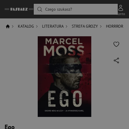
Czego szukasz?
Konto
KATALOG
LITERATURA
STREFA GROZY
HORRROR
Ego