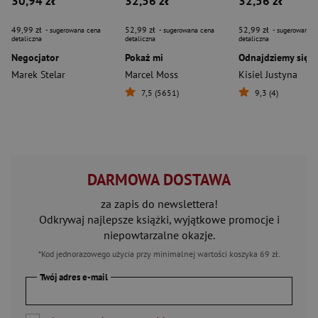
30,94 zł
32,56 zł
32,56 zł
49,99 zł
52,99 zł
52,99 zł
- sugerowana cena
- sugerowana cena
- sugerowana c
detaliczna
detaliczna
detaliczna
Negocjator
Pokaż mi
Marek Stelar
Marcel Moss
Kisiel Justyna
7,5 (5651)
9,3 (4)
DARMOWA DOSTAWA
za zapis do newslettera!
Odkrywaj najlepsze książki, wyjątkowe promocje i
niepowtarzalne okazje.
*Kod jednorazowego użycia przy minimalnej wartości koszyka 69 zł.
Twój adres e-mail