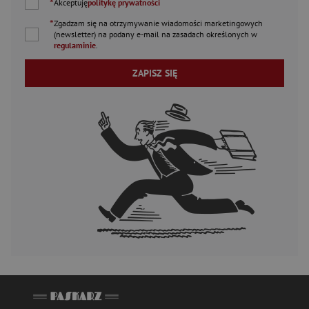
*
Akceptuję
politykę prywatności
*
Zgadzam się na otrzymywanie wiadomości marketingowych
(newsletter) na podany
e-mail
na zasadach określonych w
regulaminie
.
ZAPISZ SIĘ