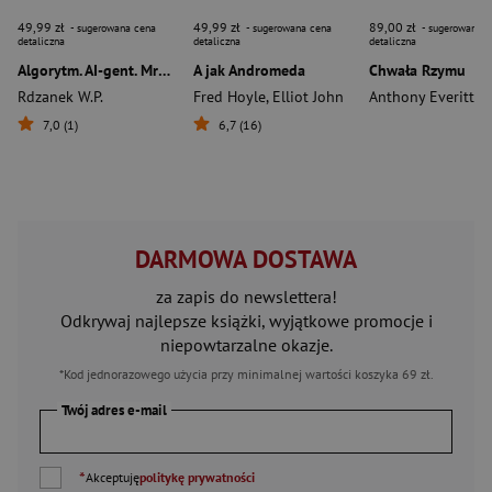
49,99 zł
49,99 zł
89,00 zł
- sugerowana cena
- sugerowana cena
- sugerowana c
detaliczna
detaliczna
detaliczna
Algorytm. AI-gent. Mroczne kody. Tom 1
A jak Andromeda
Chwała Rzymu
Rdzanek W.P.
Fred Hoyle
,
Elliot John
Anthony Everitt
7,0 (1)
6,7 (16)
DARMOWA DOSTAWA
za zapis do newslettera!
Odkrywaj najlepsze książki, wyjątkowe promocje i
niepowtarzalne okazje.
*Kod jednorazowego użycia przy minimalnej wartości koszyka 69 zł.
Twój adres e-mail
*
Akceptuję
politykę prywatności