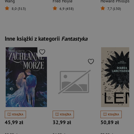
Wang
Fred Hoyle
8,0 (313)
6,9 (458)
7,7 (130)
Inne książki z kategorii
Fantastyka
KSIĄŻKA
KSIĄŻKA
KSIĄŻKA
45,99 zł
32,99 zł
50,89 zł