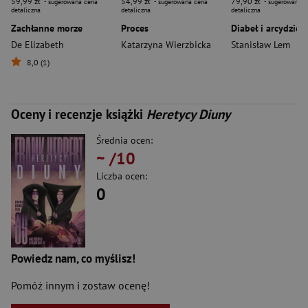
59,99 zł
54,99 zł
79,90 zł
- sugerowana cena
- sugerowana cena
- sugerowana c
detaliczna
detaliczna
detaliczna
Zachłanne morze
Proces
De Elizabeth
Katarzyna Wierzbicka
Stanisław Lem
8,0 (1)
Oceny i recenzje książki
Heretycy Diuny
Średnia ocen:
~
/10
Liczba ocen:
0
Powiedz nam, co myślisz!
Pomóż innym i zostaw ocenę!