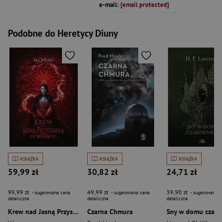
e-mail:
[email protected]
Podobne do Heretycy Diuny
KSIĄŻKA
KSIĄŻKA
KSIĄŻKA
59,99 zł
30,82 zł
24,71 zł
99,99 zł
49,99 zł
39,90 zł
- sugerowana cena
- sugerowana cena
- sugerowana c
detaliczna
detaliczna
detaliczna
Krew nad Jasną Przystanią
Czarna Chmura