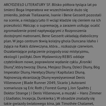
ARCYDZIEŁO LITERATURY SF. Blisko półtora tysiąca lat po
śmierci Boga Imperatora we wszechświecie dużo się
zmieniło, jednak Tleilaxanie, Ixanie i Bene Gesserit pozostali
na scenie, a nieżyjący Leto II wciąż kładzie się cieniem na ich
przeszłości. Walcząc o supremację, a zarazem usiłując ocalić
zgromadzenie przed napływającymi z Rozproszenia
dostojnymi matronami, Bene Gesserit układają diaboliczny
plan. W jego centrum tkwią kolejny ghola Duncana Idaho i
żyjąca na Rakis dziewczyna, która… rozkazuje czerwiom.
Oszałamiające połączenie przygody oraz mistycyzmu,
ekologii i polityki. Dom Wydawniczy REBIS oddaje
czytelnikom nowe, poprawione wydanie cyklu „Kroniki
Diuny”, który tworzą: Diuna, Mesjasz Diuny, Dzieci Diuny, Bóg
Imperator Diuny, Heretycy Diuny i Kapitularz Diuną.
Najnowszą ekranizację Diuny wyreżyserował Denis
Villeneuve ( Blade Runner 2049, Sicario ). Autorami
scenariusza są Eric Roth ( Forrest Gump ), Jon Spaihts (
Doktor Strange ) i Denis Villeneuve, a muzyki – Hans Zimmer
( Gladiator, Incepcja, Dunkierka ). W obsadzie znalazły się
takie gwiazdy światowego kina, jak Timothée Chalamet,