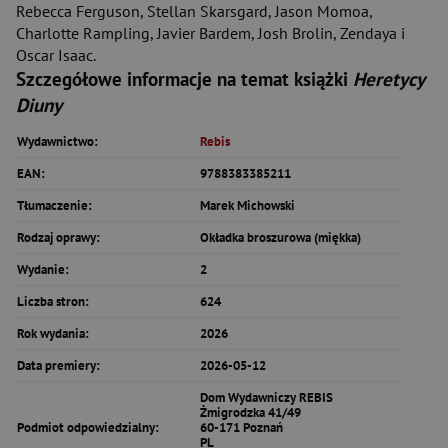
Rebecca Ferguson, Stellan Skarsgard, Jason Momoa,
Charlotte Rampling, Javier Bardem, Josh Brolin, Zendaya i
Oscar Isaac.
Szczegółowe informacje na temat książki
Heretycy
Diuny
Wydawnictwo:
Rebis
EAN:
9788383385211
Tłumaczenie:
Marek Michowski
Rodzaj oprawy:
Okładka broszurowa (miękka)
Wydanie:
2
Liczba stron:
624
Rok wydania:
2026
Data premiery:
2026-05-12
Dom Wydawniczy REBIS
Żmigrodzka 41/49
Podmiot odpowiedzialny:
60-171 Poznań
PL