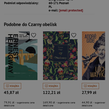
Podmiot odpowiedzialny:
60-171 Poznań
PL
e-mail:
[email protected]
Podobne do Czarny obelisk
KSIĄŻKA
KSIĄŻKA
KSIĄŻKA
45,87 zł
122,21 zł
27,99 zł
79,91 zł
169,90 zł
44,90 zł
- sugerowana cena
- sugerowana cena
- sugerowana c
detaliczna
detaliczna
detaliczna