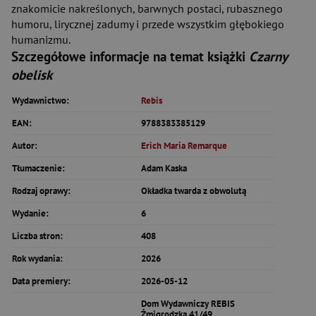
znakomicie nakreślonych, barwnych postaci, rubasznego
humoru, lirycznej zadumy i przede wszystkim głębokiego
humanizmu.
Szczegółowe informacje na temat książki
Czarny
obelisk
Wydawnictwo:
Rebis
EAN:
9788383385129
Autor:
Erich Maria Remarque
Tłumaczenie:
Adam Kaska
Rodzaj oprawy:
Okładka twarda z obwolutą
Wydanie:
6
Liczba stron:
408
Rok wydania:
2026
Data premiery:
2026-05-12
Dom Wydawniczy REBIS
Żmigrodzka 41/49