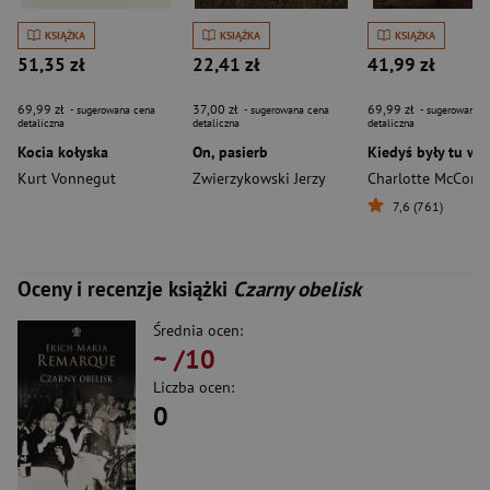
KSIĄŻKA
KSIĄŻKA
KSIĄŻKA
51,35 zł
22,41 zł
41,99 zł
69,99 zł
37,00 zł
69,99 zł
- sugerowana cena
- sugerowana cena
- sugerowana c
detaliczna
detaliczna
detaliczna
Kocia kołyska
On, pasierb
Kiedyś były tu wil
Kurt Vonnegut
Zwierzykowski Jerzy
Charlotte McCona
7,6 (761)
Oceny i recenzje książki
Czarny obelisk
Średnia ocen:
~
/10
Liczba ocen:
0