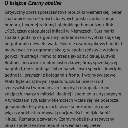
O książce
Czarny obelisk
Satyryczny obraz społeczeństwa republiki weimarskiej, pełen
znakomicie nakreślonych, barwnych postaci, rubasznego
humoru, lirycznej zadumy i głębokiego humanizmu. Rok
1923, czasy galopującej inflacji w Niemczech. Kurs marki
spada z godziny na godzinę, pobrana rano wypłata staje się
po południu niewiele warta. Kwitnie czarnorynkowy handel i
malwersacje na ogromną skalę, w społeczeństwie wzbiera
gorycz i frustracja. Mimo to trzeba jakoś żyć dalej. Ludwik
Bodmer, pracownik małomiasteczkowej firmy sprzedającej
nagrobki, może polegać tylko na własnym sprycie, dowcipie,
godności, przyjaźni z kolegami z frontu I wojny światowej.
Płata figle uciążliwym sąsiadom, szuka ucieczki od
rzeczywistości w romansach i nocnych eskapadach po
knajpach, marzy o miłości idealnej i spełnieniu artystycznym.
A tymczasem sytuacja w Niemczech wcale się nie polepsza,
gospodarka leży w gruzach, wzrasta bezrobocie, coraz
większy poklask zdobywają nacjonaliści i niejaki Adolf
Hitler... Remarque zawarł w Czarnym obelisku satyryczny
obraz społeczeństwa republiki weimarskiej, pełen