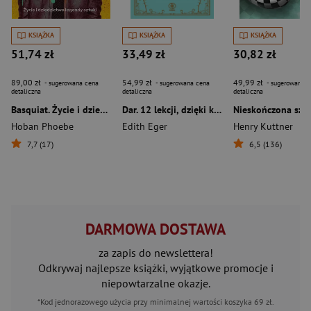
KSIĄŻKA
KSIĄŻKA
KSIĄŻKA
51,74 zł
33,49 zł
30,82 zł
89,00 zł
54,99 zł
49,99 zł
- sugerowana cena
- sugerowana cena
- sugerowana c
detaliczna
detaliczna
detaliczna
Basquiat. Życie i dziedzictwo legendy sztuki
Dar. 12 lekcji, dzięki którym odmienisz swoje życie
Hoban Phoebe
Edith Eger
Henry Kuttner
7,7 (17)
6,5 (136)
DARMOWA DOSTAWA
za zapis do newslettera!
Odkrywaj najlepsze książki, wyjątkowe promocje i
niepowtarzalne okazje.
*Kod jednorazowego użycia przy minimalnej wartości koszyka 69 zł.