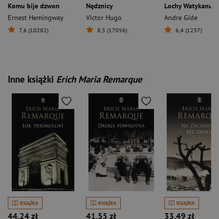
Komu bije dzwon
Nędznicy
Lochy Watykanu
Ernest Hemingway
Victor Hugo
Andre Gide
7,6 (10282)
8,5 (17056)
6,4 (1237)
Inne książki
Erich Maria Remarque
KSIĄŻKA
KSIĄŻKA
KSIĄŻKA
44,24 zł
41,55 zł
33,49 zł