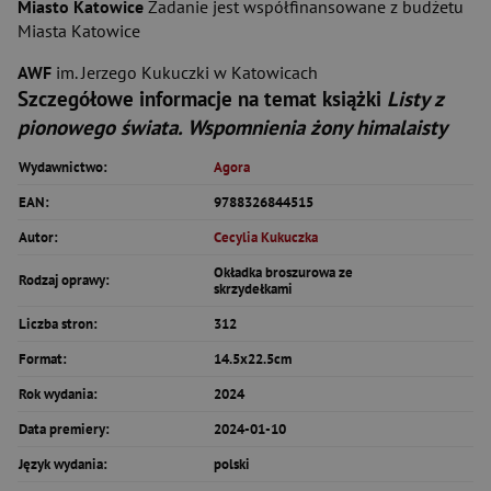
Miasto Katowice
Zadanie jest współfinansowane z budżetu
Miasta Katowice
AWF
im. Jerzego Kukuczki w Katowicach
Szczegółowe informacje na temat książki
Listy z
pionowego świata. Wspomnienia żony himalaisty
Wydawnictwo:
Agora
EAN:
9788326844515
Autor:
Cecylia Kukuczka
Okładka broszurowa ze
Rodzaj oprawy:
skrzydełkami
Liczba stron:
312
Format:
14.5x22.5cm
Rok wydania:
2024
Data premiery:
2024-01-10
Język wydania:
polski