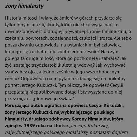
żony himalaisty
Historia miłości i wiary, że śmierć w górach przydarza się
tylko innym, oraz tęsknoty, która nie chce wygasnąć. To
również opowieść o drugiej, prywatnej stronie himalaizmu, o
czekaniu, powrotach, codzienności, czułości i trosce. Ale też o
poszukiwaniu odpowiedzi na pytania: kim był człowiek,
którego się kochało i nie znało jednocześnie? Na czym
polega ta druga miłość, która go pochłonęła i zabrała? Jak
żyć, zostając trzydziestokilkuletnią wdową? Jak wychować
synów bez ojca, a jednocześnie w jego wszechobecnym
cieniu? Odpowiedzi na te pytania składają się na unikalny
portret Jerzego Kukuczki. Tym bliższy, że opowieść Cecylii
przeplatają niepublikowane dotąd listy wysyłane do niej
przez męża z „pionowego świata”.
Poruszająca autobiograficzna opowieść Cecylii Kukuczki,
żony Jerzego Kukuczki, najwybitniejszego polskiego
himalaisty, drugiego zdobywcy Korony Himalajów, który
zginął w 1989 roku na Lhotse.
„Jerzego Kukuczkę,
najwybitniejszego polskiego himalaistę, poznałam dopiero