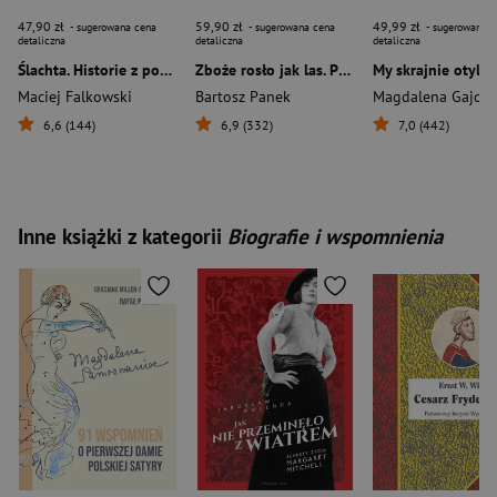
47,90 zł
59,90 zł
49,99 zł
- sugerowana cena
- sugerowana cena
- sugerowana c
detaliczna
detaliczna
detaliczna
Ślachta. Historie z podlasko-mazowieckiego pogranicza
Zboże rosło jak las. Pamięć o pegeerach
My skrajnie otyli
Maciej Falkowski
Bartosz Panek
Magdalena Gajda
6,6 (144)
6,9 (332)
7,0 (442)
Inne książki z kategorii
Biografie i wspomnienia