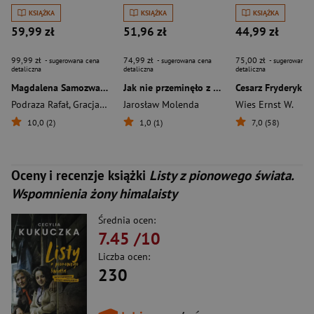
KSIĄŻKA
KSIĄŻKA
KSIĄŻKA
59,99 zł
51,96 zł
44,99 zł
99,99 zł
74,99 zł
75,00 zł
- sugerowana cena
- sugerowana cena
- sugerowana c
detaliczna
detaliczna
detaliczna
Magdalena Samozwaniec. 91 wspomnień o pierwszej damie polskiej satyry
Jak nie przeminęło z wiatrem. Sekrety życia Margaret Mitchell
Cesarz Fryderyk II
Podraza Rafał
,
Gracjana Miller-Zielińska
Jarosław Molenda
Wies Ernst W.
10,0 (2)
1,0 (1)
7,0 (58)
Oceny i recenzje książki
Listy z pionowego świata.
Wspomnienia żony himalaisty
Średnia ocen:
7.45
/10
Liczba ocen:
230