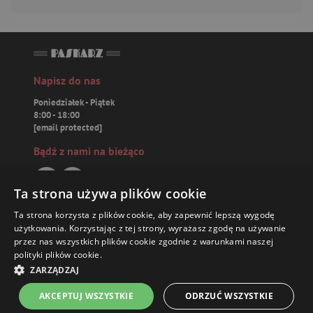
Napisz do nas
Poniedziałek - Piątek
8:00 - 18:00
[email protected]
Bądź z nami na bieżąco
Ta strona używa plików cookie
Ta strona korzysta z plików cookie, aby zapewnić lepszą wygodę
Paskarz.pl
użytkowania. Korzystając z tej strony, wyrażasz zgodę na używanie
przez nas wszystkich plików cookie zgodnie z warunkami naszej
polityki plików cookie.
Zamówienia
36,39 ZŁ
ZARZĄDZAJ
Książki
AKCEPTUJ WSZYSTKIE
ODRZUĆ WSZYSTKIE