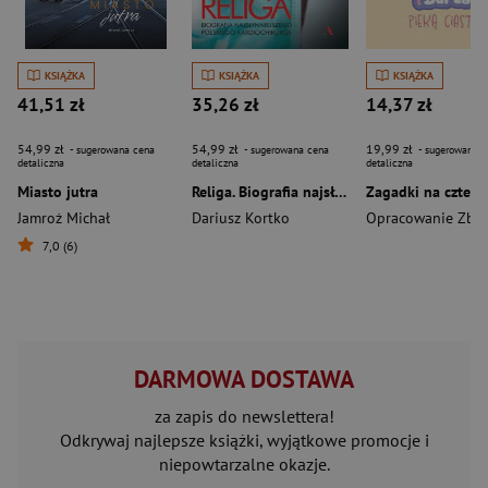
KSIĄŻKA
KSIĄŻKA
KSIĄŻKA
41,51 zł
35,26 zł
14,37 zł
54,99 zł
54,99 zł
19,99 zł
- sugerowana cena
- sugerowana cena
- sugerowana c
detaliczna
detaliczna
detaliczna
Miasto jutra
Religa. Biografia najsłynniejszego polskiego kardiochirurga
Jamroż Michał
Dariusz Kortko
Opracowanie Zbi
7,0 (6)
DARMOWA DOSTAWA
za zapis do newslettera!
Odkrywaj najlepsze książki, wyjątkowe promocje i
niepowtarzalne okazje.