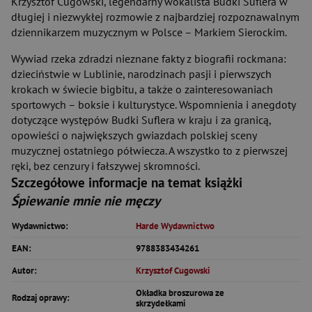
Krzysztof Cugowski, legendarny wokalista Budki Suflera w
długiej i niezwykłej rozmowie z najbardziej rozpoznawalnym
dziennikarzem muzycznym w Polsce – Markiem Sierockim.
Wywiad rzeka zdradzi nieznane fakty z biografii rockmana:
dzieciństwie w Lublinie, narodzinach pasji i pierwszych
krokach w świecie bigbitu, a także o zainteresowaniach
sportowych – boksie i kulturystyce. Wspomnienia i anegdoty
dotyczące występów Budki Suflera w kraju i za granicą,
opowieści o największych gwiazdach polskiej sceny
muzycznej ostatniego półwiecza. A wszystko to z pierwszej
ręki, bez cenzury i fałszywej skromności.
Szczegółowe informacje na temat książki
Śpiewanie mnie nie męczy
Wydawnictwo:
Harde Wydawnictwo
EAN:
9788383434261
Autor:
Krzysztof Cugowski
Okładka broszurowa ze
Rodzaj oprawy:
skrzydełkami