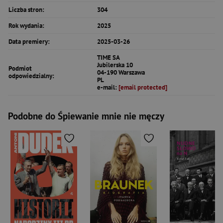
Liczba stron:
304
Rok wydania:
2025
Data premiery:
2025-03-26
TIME SA
Jubilerska 10
Podmiot
04-190 Warszawa
odpowiedzialny:
PL
e-mail:
[email protected]
Podobne do Śpiewanie mnie nie męczy