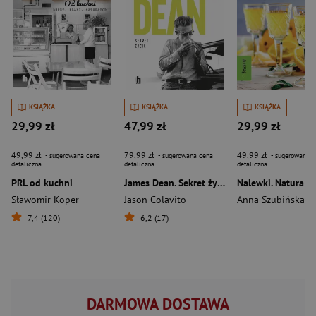
KSIĄŻKA
KSIĄŻKA
KSIĄŻKA
29,99 zł
47,99 zł
29,99 zł
49,99 zł
79,99 zł
49,99 zł
- sugerowana cena
- sugerowana cena
- sugerowana c
detaliczna
detaliczna
detaliczna
PRL od kuchni
James Dean. Sekret życia
Sławomir Koper
Jason Colavito
Anna Szubińska
7,4 (120)
6,2 (17)
DARMOWA DOSTAWA