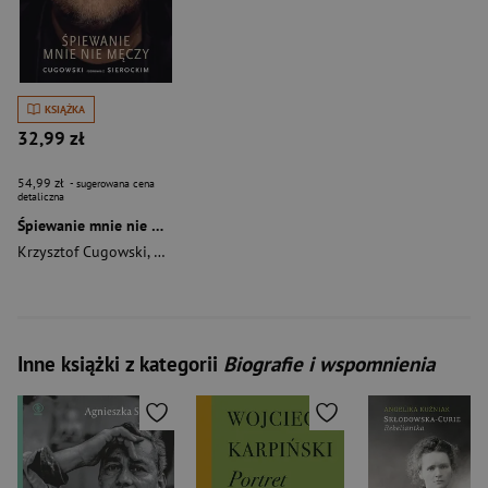
KSIĄŻKA
32,99 zł
54,99 zł
- sugerowana cena
detaliczna
Śpiewanie mnie nie męczy. Cugowski rozmawia z Sierockim
Krzysztof Cugowski
,
Marek Sierocki
Inne książki z kategorii
Biografie i wspomnienia