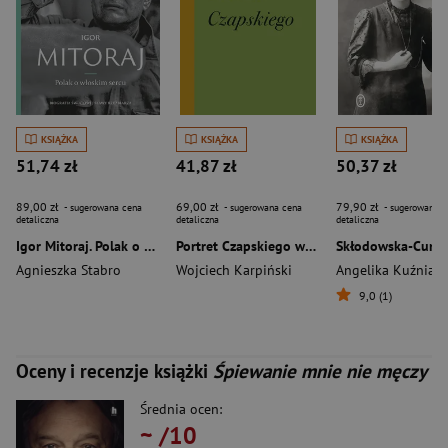
KSIĄŻKA
KSIĄŻKA
KSIĄŻKA
51,74 zł
41,87 zł
50,37 zł
89,00 zł
69,00 zł
79,90 zł
- sugerowana cena
- sugerowana cena
- sugerowana c
detaliczna
detaliczna
detaliczna
Igor Mitoraj. Polak o włoskim sercu
Portret Czapskiego wyd. 3
Agnieszka Stabro
Wojciech Karpiński
Angelika Kuźniak
9,0 (1)
Oceny i recenzje książki
Śpiewanie mnie nie męczy
Średnia ocen:
~
/10