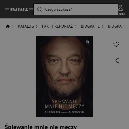
Czego szukasz?
Konto
KATALOG
FAKT I REPORTAŻ
BIOGRAFIE
BIOGRAFIE
Śpiewanie mnie nie męczy