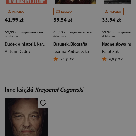
KSIĄŻKA
KSIĄŻKA
KSIĄŻKA
41,99 zł
39,54 zł
35,94 zł
69,99 zł
65,90 zł
59,90 zł
- sugerowana cena
- sugerowana cena
- sugerowana c
detaliczna
detaliczna
detaliczna
Dudek o historii. Narodziny III RP
Braunek. Biografia
Nudne słowo na N
Antoni Dudek
Joanna Podsadecka
Rafał Żak
7,1 (129)
6,9 (125)
Inne książki
Krzysztof Cugowski