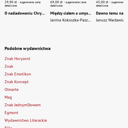
29,90 zł
69,00 zł
45,00 zł
- sugerowana cena
- sugerowana cena
- sugerowana c
detaliczna
detaliczna
detaliczna
O naśladowaniu Chrystusa wyd. 2026
Między ciałem a umysłem
Janina Kokoszka-Paszkot
,
Piotr Wierzbiński
Janusz Wacławiak
Podobne wydawnictwa
Znak Horyzont
Znak
Znak Emotikon
Znak Koncept
Otwarte
Mag
Znak JednymSłowem
Egmont
Wydawnictwo Literackie