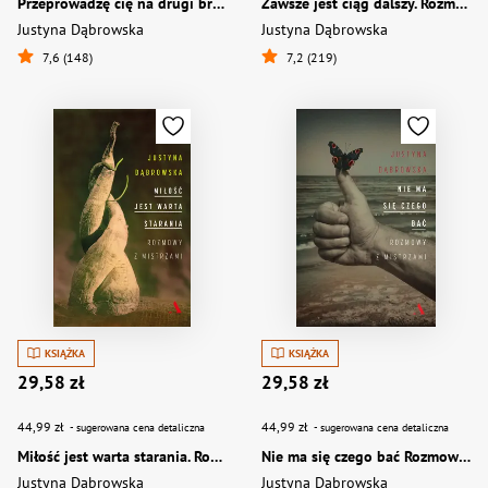
Przeprowadzę cię na drugi brzeg. Rozmowy o porodzie, traumie i ukojeniu
Zawsze jest ciąg dalszy. Rozmowy z psychoterapeutami
Justyna Dąbrowska
Justyna Dąbrowska
7,6 (148)
7,2 (219)
KSIĄŻKA
KSIĄŻKA
29,58 zł
29,58 zł
44,99 zł
44,99 zł
- sugerowana cena detaliczna
- sugerowana cena detaliczna
Miłość jest warta starania. Rozmowy z mistrzami
Nie ma się czego bać Rozmowy z mistrzami
Justyna Dąbrowska
Justyna Dąbrowska