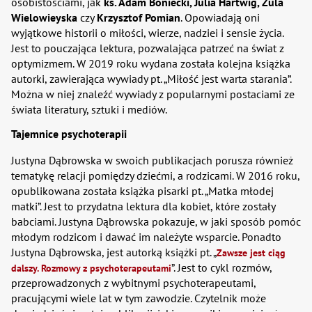
osobistościami, jak
ks. Adam Boniecki, Julia Hartwig, Zula
Wielowieyska
czy
Krzysztof Pomian
. Opowiadają oni
wyjątkowe historii o miłości, wierze, nadziei i sensie życia.
Jest to pouczająca lektura, pozwalająca patrzeć na świat z
optymizmem. W 2019 roku wydana została kolejna książka
autorki, zawierająca wywiady pt. „Miłość jest warta starania”.
Można w niej znaleźć wywiady z popularnymi postaciami ze
świata literatury, sztuki i mediów.
Tajemnice psychoterapii
Justyna Dąbrowska w swoich publikacjach porusza również
tematykę relacji pomiędzy dziećmi, a rodzicami. W 2016 roku,
opublikowana została książka pisarki pt. „Matka młodej
matki”. Jest to przydatna lektura dla kobiet, które zostały
babciami. Justyna Dąbrowska pokazuje, w jaki sposób pomóc
młodym rodzicom i dawać im należyte wsparcie. Ponadto
Justyna Dąbrowska, jest autorką książki pt. „
Zawsze jest ciąg
”. Jest to cykl rozmów,
dalszy. Rozmowy z psychoterapeutami
przeprowadzonych z wybitnymi psychoterapeutami,
pracującymi wiele lat w tym zawodzie. Czytelnik może