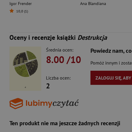
Igor Frender
Ana Blandiana
10,0 (1)
Oceny i recenzje książki
Destrukcja
Średnia ocen:
Powiedz nam, co
8.00
/10
Pomóż innym i zost
Liczba ocen:
ZALOGUJ SIĘ, AB
2
Ten produkt nie ma jeszcze żadnych recenzji