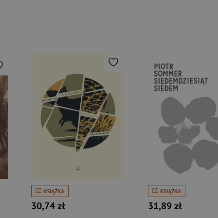
KSIĄŻKA
KSIĄŻKA
30,74 zł
31,89 zł