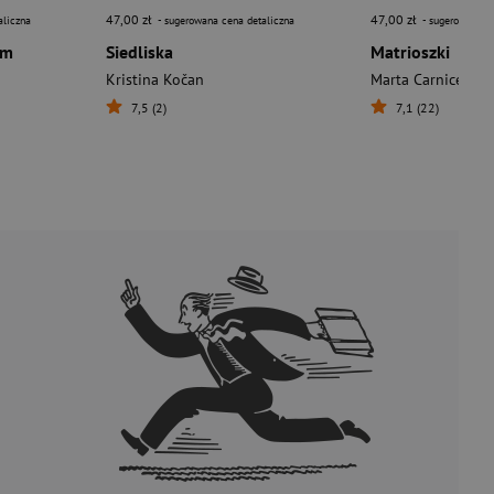
47,00 zł
47,00 zł
aliczna
- sugerowana cena detaliczna
- sugerowana c
em
Siedliska
Matrioszki
Kristina Kočan
Marta Carnicero H
7,5 (2)
7,1 (22)