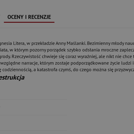
Y
OCENY I RECENZJE
sia Litera, w przekładzie Anny Maślanki. Bezimienny młody naucz
wiata, w którym pozorny porządek szybko odsłania mroczne zaplecze
ody. Rzeczywistość chwieje się coraz wyraźniej, ale nikt nie chc
ględne narracje, którym zostaje podporządkowane życie ludzi i w
ę codziennością, a katastrofa czymś, do czego można się przyzwycz
estrukcja
9