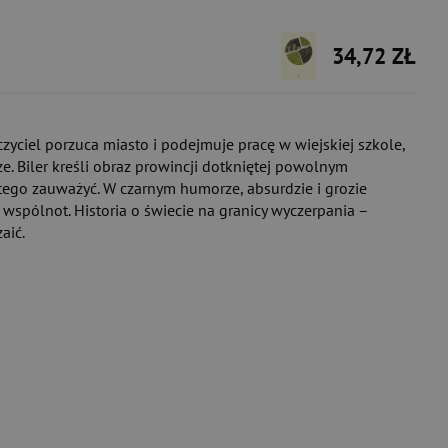
34,72 ZŁ
yciel porzuca miasto i podejmuje pracę w wiejskiej szkole,
. Biler kreśli obraz prowincji dotkniętej powolnym
e tego zauważyć. W czarnym humorze, absurdzie i grozie
spólnot. Historia o świecie na granicy wyczerpania –
aić.