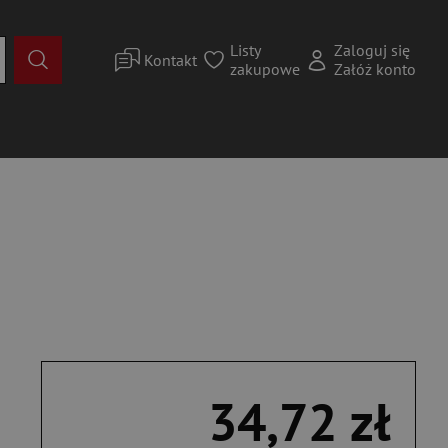
Listy
Zaloguj się
Kontakt
zakupowe
Załóż konto
34,72 zł