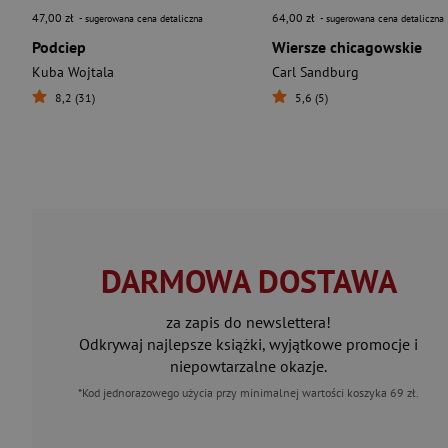
47,00 zł
64,00 zł
- sugerowana cena detaliczna
- sugerowana cena detaliczna
Podciep
Wiersze chicagowskie
Kuba Wojtala
Carl Sandburg
8,2 (31)
5,6 (5)
DARMOWA DOSTAWA
za zapis do newslettera!
Odkrywaj najlepsze książki, wyjątkowe promocje i
niepowtarzalne okazje.
*Kod jednorazowego użycia przy minimalnej wartości koszyka 69 zł.