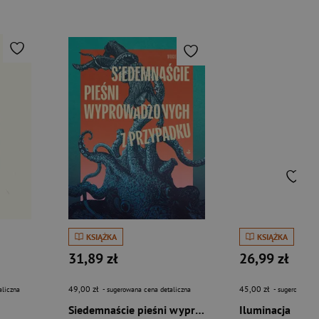
KSIĄŻKA
KSIĄŻKA
31,89 zł
26,99 zł
49,00 zł
45,00 zł
aliczna
- sugerowana cena detaliczna
- sugerowana c
Siedemnaście pieśni wyprowadzonych z przypadku
Iluminacja