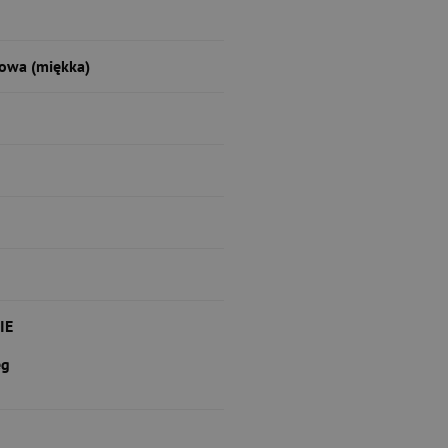
owa (miękka)
IE
eg