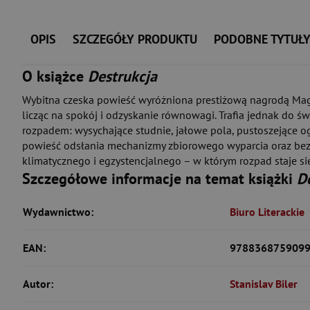
OPIS
SZCZEGÓŁY PRODUKTU
PODOBNE TYTUŁ
O książce
Destrukcja
Wybitna czeska powieść wyróżniona prestiżową nagrodą Magne
licząc na spokój i odzyskanie równowagi. Trafia jednak do ś
rozpadem: wysychające studnie, jałowe pola, pustoszejące ogr
powieść odsłania mechanizmy zbiorowego wyparcia oraz bezwz
klimatycznego i egzystencjalnego – w którym rozpad staje si
Szczegółowe informacje na temat książki
D
Wydawnictwo:
Biuro Literackie
EAN:
978836875909
Autor:
Stanislav Biler