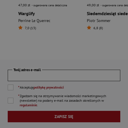
47,00 zł
49,00 zł
- sugerowana cena detaliczna
- sugerowana cena det
Warglify
Siedemdziesiąt sied
Perrine Le Querrec
Piotr Sommer
7,0 (13)
6,8 (8)
Twój adres e-mail
*
Akceptuję
politykę prywatności
*
Zgadzam się na otrzymywanie wiadomości marketingowych
(newsletter) na podany
e-mail
na zasadach określonych w
regulaminie
.
ZAPISZ SIĘ