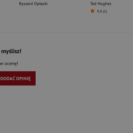
Ryszard Opłacki
Ted Hughes
9,0 (1)
 myślisz!
aw ocenę!
Y DODAĆ OPINIĘ