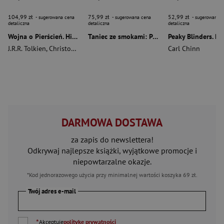
104,99 zł
75,99 zł
52,99 zł
- sugerowana cena
- sugerowana cena
- sugerowana c
detaliczna
detaliczna
detaliczna
Wojna o Pierścień. Historia władcy pierścieni. Historia śródziemia. Część 3
Taniec ze smokami: Po uczcie [Nowa okładka nieserialowa]
J.R.R. Tolkien
,
Christopher Tolkien
Carl Chinn
DARMOWA DOSTAWA
za zapis do newslettera!
Odkrywaj najlepsze książki, wyjątkowe promocje i
niepowtarzalne okazje.
*Kod jednorazowego użycia przy minimalnej wartości koszyka 69 zł.
Twój adres e-mail
*
Akceptuję
politykę prywatności