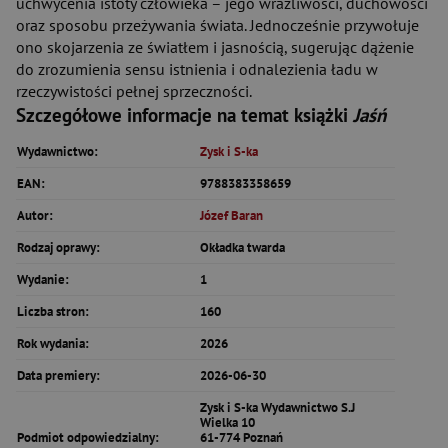
uchwycenia istoty człowieka – jego wrażliwości, duchowości
oraz sposobu przeżywania świata. Jednocześnie przywołuje
ono skojarzenia ze światłem i jasnością, sugerując dążenie
do zrozumienia sensu istnienia i odnalezienia ładu w
rzeczywistości pełnej sprzeczności.
Szczegółowe informacje na temat książki
Jaśń
Wydawnictwo:
Zysk i S-ka
EAN:
9788383358659
Autor:
Józef Baran
Rodzaj oprawy:
Okładka twarda
Wydanie:
1
Liczba stron:
160
Rok wydania:
2026
Data premiery:
2026-06-30
Zysk i S-ka Wydawnictwo S.J
Wielka 10
Podmiot odpowiedzialny:
61-774 Poznań