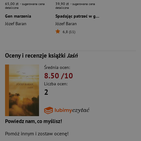
65,00 zł
39,90 zł
- sugerowana cena
- sugerowana cena
detaliczna
detaliczna
Gen marzenia
Spadając patrzeć w gwiazdy
Józef Baran
Józef Baran
6,8 (11)
Oceny i recenzje książki
Jaśń
Średnia ocen:
8.50
/10
Liczba ocen:
2
Powiedz nam, co myślisz!
Pomóż innym i zostaw ocenę!