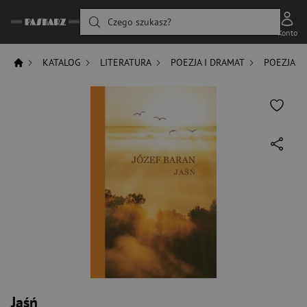
Czego szukasz?
Konto
KATALOG
LITERATURA
POEZJA I DRAMAT
POEZJA
Jaśń