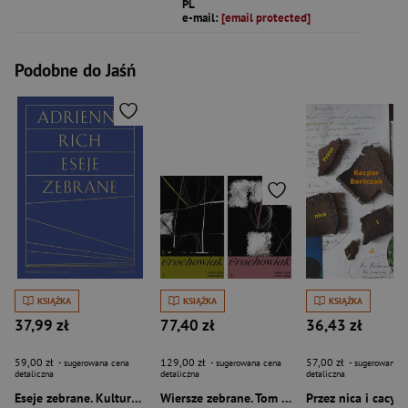
PL
e-mail:
[email protected]
Podobne do Jaśń
KSIĄŻKA
KSIĄŻKA
KSIĄŻKA
37,99 zł
77,40 zł
36,43 zł
59,00 zł
129,00 zł
57,00 zł
- sugerowana cena
- sugerowana cena
- sugerowana c
detaliczna
detaliczna
detaliczna
Eseje zebrane. Kultura, polityka i sztuka poezji wyd. 2
Wiersze zebrane. Tom 1-2
Przez nica i cacy