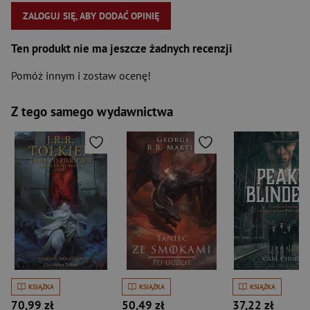
ZALOGUJ SIĘ, ABY DODAĆ OPINIĘ
Ten produkt nie ma jeszcze żadnych recenzji
Pomóż innym i zostaw ocenę!
Z tego samego wydawnictwa
KSIĄŻKA
KSIĄŻKA
KSIĄŻKA
70,99 zł
50,49 zł
37,22 zł