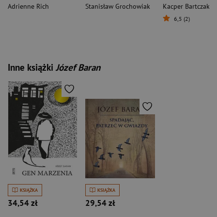
Adrienne Rich
Stanisław Grochowiak
Kacper Bartczak
6,5 (2)
Inne książki
Józef Baran
KSIĄŻKA
KSIĄŻKA
34,54 zł
29,54 zł