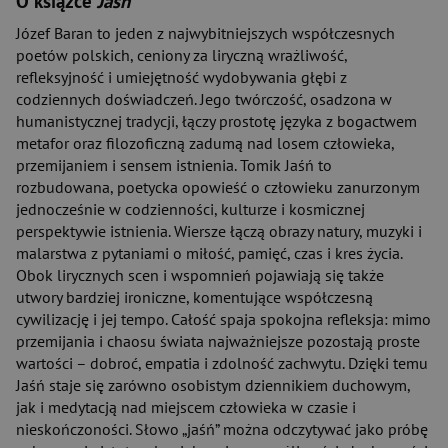
O książce
Jaśń
Józef Baran to jeden z najwybitniejszych współczesnych
poetów polskich, ceniony za liryczną wrażliwość,
refleksyjność i umiejętność wydobywania głębi z
codziennych doświadczeń. Jego twórczość, osadzona w
humanistycznej tradycji, łączy prostotę języka z bogactwem
metafor oraz filozoficzną zadumą nad losem człowieka,
przemijaniem i sensem istnienia. Tomik Jaśń to
rozbudowana, poetycka opowieść o człowieku zanurzonym
jednocześnie w codzienności, kulturze i kosmicznej
perspektywie istnienia. Wiersze łączą obrazy natury, muzyki i
malarstwa z pytaniami o miłość, pamięć, czas i kres życia.
Obok lirycznych scen i wspomnień pojawiają się także
utwory bardziej ironiczne, komentujące współczesną
cywilizację i jej tempo. Całość spaja spokojna refleksja: mimo
przemijania i chaosu świata najważniejsze pozostają proste
wartości – dobroć, empatia i zdolność zachwytu. Dzięki temu
Jaśń staje się zarówno osobistym dziennikiem duchowym,
jak i medytacją nad miejscem człowieka w czasie i
nieskończoności. Słowo „jaśń” można odczytywać jako próbę