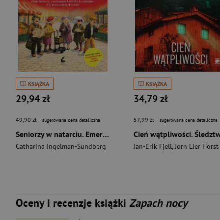
KSIĄŻKA
KSIĄŻKA
29,94 zł
34,79 zł
49,90 zł
57,99 zł
- sugerowana cena detaliczna
- sugerowana cena detaliczna
Seniorzy w natarciu. Emerycka szajka. Tom 1 wyd. 2026
Catharina Ingelman-Sundberg
Jan-Erik Fjell
,
Jorn Lier Horst
Oceny i recenzje książki
Zapach nocy