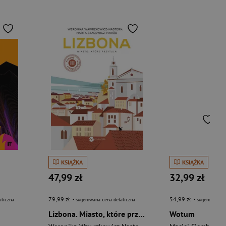
KSIĄŻKA
KSIĄŻKA
47,99 zł
32,99 zł
79,99 zł
54,99 zł
aliczna
- sugerowana cena detaliczna
- sugerowana c
Lizbona. Miasto, które przytula
Wotum