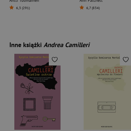
Antti Tuomainen
Ann Patchett
6,3 (291)
6,7 (834)
Inne książki
Andrea Camilleri