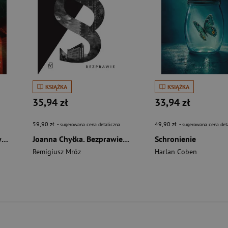
KSIĄŻKA
KSIĄŻKA
35,94 zł
33,94 zł
59,90 zł
49,90 zł
- sugerowana cena detaliczna
- sugerowana cena det
Cień wątpliwości. Śledztwa Markusa Hegera. Tom 2
Joanna Chyłka. Bezprawie. Wydanie specjalne
Schronienie
Remigiusz Mróz
Harlan Coben