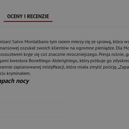
Y
OCENY I RECENZJE
omisarz Salvo Montalbano tym razem mierzy się ze sprawą, która w
y finansowej oszukał swoich klientów na ogromne pieniądze. Dla M
 oszustwem kryje się coś znacznie mroczniejszego. Presja rośnie, 
rygami kwestora Bonettiego-Alderighiego, który próbuje go zdysk
rannie zaplanowanej mistyfikacji, która miała zmylić policję. „Zapa
ciu kryminałem.
apach nocy