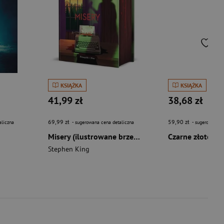
KSIĄŻKA
KSIĄŻKA
41,99 zł
38,68 zł
69,99 zł
59,90 zł
aliczna
- sugerowana cena detaliczna
- sugerowana c
Misery (ilustrowane brzegi) wyd. 2026
Czarne złoto
Stephen King