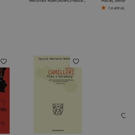
Weronika Wawrzkowicz-Nasternak
Maciej Siembieda
7,4 (4914)