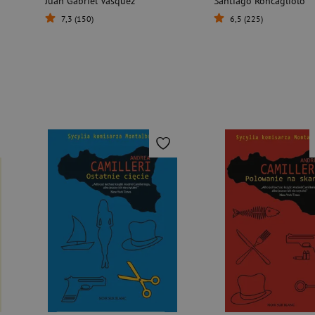
Juan Gabriel Vasquez
Santiago Roncagliolo
7,3 (150)
6,5 (225)