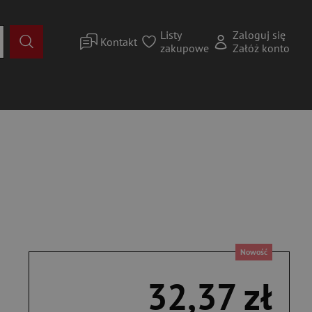
Listy
Zaloguj się
Kontakt
zakupowe
Załóż konto
Nowość
32,37 zł