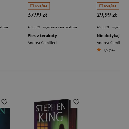
KSIĄŻKA
KSIĄŻKA
37,99 zł
29,99 zł
49,00 zł
45,00 zł
aliczna
- sugerowana cena detaliczna
- sugerowana c
Pies z terakoty
Nie dotykaj mni
Andrea Camilleri
Andrea Camilleri
7,5 (64)