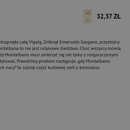
32,37 ZŁ
strząsnęła całą Vigatą. Zniknął Emanuele Gargano, przystojny
ontalbana to nie jest rutynowe śledztwo. Choć wszyscy mówią
gdy Montalbano musi zmierzyć się nie tylko z rozgoryczonymi
redytować. Prawdziwy przełom następuje, gdy Montalbano
ch nocy” to szósta część kultowej serii o komisarzu