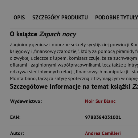
OPIS
SZCZEGÓŁY PRODUKTU
PODOBNE TYTUŁ
O książce
Zapach nocy
Zaginiony geniusz i mroczne sekrety sycylijskiej prowincji K
księgowy i „finansowy czarodziej”, który za pomocą piramid
o zwykłej ucieczce z łupem, komisarz czuje, że za zuchwałym
ofiarami i zaginionymi współpracownikami, lecz także z int
odkrywa sieć intymnych relacji, finansowych manipulacji i sta
Montalbano, łącząca satyrę społeczną z trzymającym w napię
Szczegółowe informacje na temat książki
Z
Wydawnictwo:
Noir Sur Blanc
EAN:
9788384031001
Autor:
Andrea Camilleri