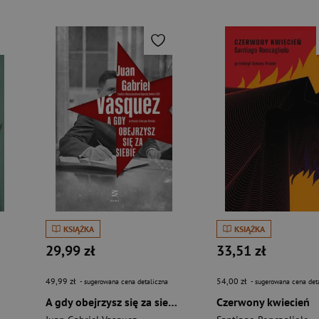
KSIĄŻKA
KSIĄŻKA
29,99 zł
33,51 zł
49,99 zł
54,00 zł
- sugerowana cena detaliczna
- sugerowana cena det
A gdy obejrzysz się za siebie
Czerwony kwiecień