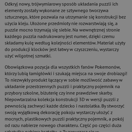
Odkryj nowy, trójwymiarowy sposób układania puzzli ich
elementy zostały wykonane ze sztywnego tworzywa
sztucznego, które pozwala na utrzymanie się konstrukcji bez
użycia kleju. Ułożone przedmioty nie rozwarstwiają się, a
puzzle mocno trzymają się siebie. Na wewnętrznej stronie
każdego puzzla nadrukowany jest numer, dzięki czemu
składamy kulę według kolejności elementów. Materiał użyty
do produkcji klocków jest łatwy w czyszczeniu, wystarczy
użyć wilgotnej szmatki.
Obowiązkowa pozycja dla wszystkich fanów Pokemonów,
którzy lubią łamigłówki i szukają miejsca na swoje drobiazgi!
To niezwykły produkt łączący w sobie możliwość zabawy w
układanie przestrzennych puzzli i praktyczny pojemnik na
przybory szkolne, biżuterię czy inne prawdziwe skarby.
Niepowtarzalna kolekcja konstrukcji 3D w wersji puzzli z
pewnością zachwyci każde dziecko i nastolatka. By stworzyć
swoją wyjątkową dekorację pokoju wystarczy ułożyć z
mocnych, plastikowych puzzli praktyczny pojemnik, a pokój
od razu nabierze nowego charakteru. Część po części duża
szkatułka nabiera kształtu, a Ty zanurzasz się w