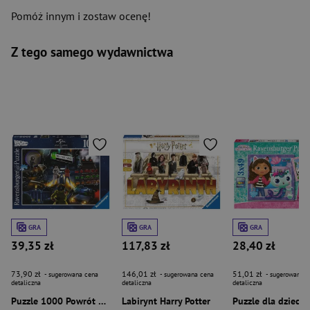
Pomóż innym i zostaw ocenę!
Z tego samego wydawnictwa
GRA
GRA
GRA
39,35 zł
117,83 zł
28,40 zł
73,90 zł
146,01 zł
51,01 zł
- sugerowana cena
- sugerowana cena
- sugerowana c
detaliczna
detaliczna
detaliczna
Puzzle 1000 Powrót do przyszłości
Labirynt Harry Potter