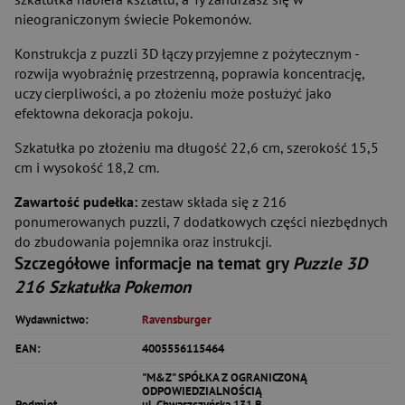
nieograniczonym świecie Pokemonów.
Konstrukcja z puzzli 3D łączy przyjemne z pożytecznym -
rozwija wyobraźnię przestrzenną, poprawia koncentrację,
uczy cierpliwości, a po złożeniu może posłużyć jako
efektowna dekoracja pokoju.
Szkatułka po złożeniu ma długość 22,6 cm, szerokość 15,5
cm i wysokość 18,2 cm.
Zawartość pudełka:
zestaw składa się z 216
ponumerowanych puzzli, 7 dodatkowych części niezbędnych
do zbudowania pojemnika oraz instrukcji.
Szczegółowe informacje na temat gry
Puzzle 3D
216 Szkatułka Pokemon
Wydawnictwo:
Ravensburger
EAN:
4005556115464
"M&Z" SPÓŁKA Z OGRANICZONĄ
ODPOWIEDZIALNOŚCIĄ
Podmiot
ul. Chwaszczyńska 131 B