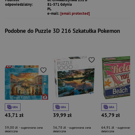
odpowiedzialny:
81-571 Gdynia
PL
e-mail:
[email protected]
Podobne do Puzzle 3D 216 Szkatułka Pokemon
GRA
GRA
GRA
43,71 zł
39,99 zł
45,79 zł
59,00 zł
56,78 zł
64,91 zł
- sugerowana cena
- sugerowana cena
- sugerowana c
detaliczna
detaliczna
detaliczna