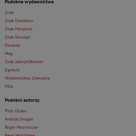
Podobne wydawnictwa
Znak
Znak Emotikon
Znak Horyzont
Znak Koncept
Otwarte
Mag
Znak JednymSłowem
Egmont
Wydawnictwo Literackie
Filia
Podobni autorzy
Piotr Oczko
Andrzej Dragan
Roger Moorhouse
Peter Wohlleben