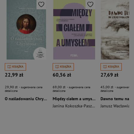
KSIĄŻKA
KSIĄŻKA
KSIĄŻKA
22,99 zł
60,56 zł
27,69 zł
29,90 zł
69,00 zł
45,00 zł
- sugerowana cena
- sugerowana cena
- sugerowana c
detaliczna
detaliczna
detaliczna
O naśladowaniu Chrystusa wyd. 2026
Między ciałem a umysłem
Janina Kokoszka-Paszkot
,
Piotr Wierzbiński
Janusz Wacławiak