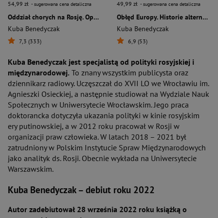
54,99 zł
49,99 zł
- sugerowana cena detaliczna
- sugerowana cena detaliczna
Oddział chorych na Rosję. Opowieść o Rosjanach czasów putinizmu
Obłęd Europy. Historie alternatywne XX wieku
Kuba Benedyczak
Kuba Benedyczak
7,3 (333)
6,9 (53)
Kuba Benedyczak jest specjalistą od polityki rosyjskiej i
międzynarodowej.
To znany wszystkim publicysta oraz
dziennikarz radiowy. Uczęszczał do XVII LO we Wrocławiu im.
Agnieszki Osieckiej, a następnie studiował na Wydziale Nauk
Społecznych w Uniwersytecie Wrocławskim. Jego praca
doktorancka dotyczyła ukazania polityki w kinie rosyjskim
ery putinowskiej, a w 2012 roku pracował w Rosji w
organizacji praw człowieka. W latach 2018 – 2021 był
zatrudniony w Polskim Instytucie Spraw Międzynarodowych
jako analityk ds. Rosji. Obecnie wykłada na Uniwersytecie
Warszawskim.
Kuba Benedyczak – debiut roku 2022
Autor zadebiutował 28 września 2022 roku książką o