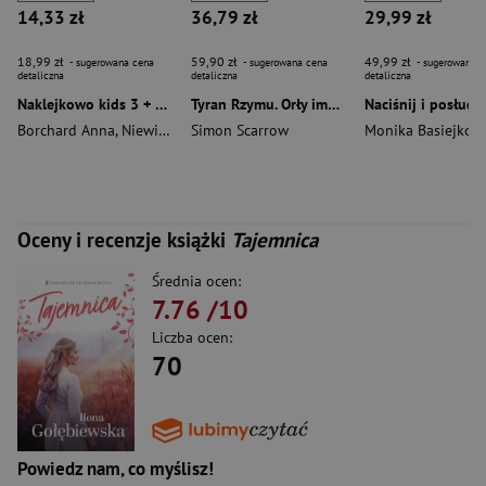
14,33 zł
36,79 zł
29,99 zł
18,99 zł
59,90 zł
49,99 zł
- sugerowana cena
- sugerowana cena
- sugerowana c
detaliczna
detaliczna
detaliczna
Naklejkowo kids 3 + Pojazdy
Tyran Rzymu. Orły imperium. Tom 24
Borchard Anna
,
Niewielska Monika
Simon Scarrow
Monika Basiejko
Oceny i recenzje książki
Tajemnica
Średnia ocen:
7.76
/10
Liczba ocen:
70
Powiedz nam, co myślisz!