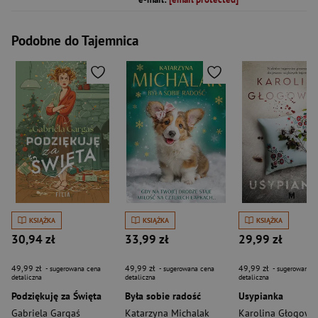
Podobne do Tajemnica
KSIĄŻKA
KSIĄŻKA
KSIĄŻKA
30,94 zł
33,99 zł
29,99 zł
49,99 zł
49,99 zł
49,99 zł
- sugerowana cena
- sugerowana cena
- sugerowana c
detaliczna
detaliczna
detaliczna
Podziękuję za Święta
Była sobie radość
Usypianka
Gabriela Gargaś
Katarzyna Michalak
Karolina Głogows