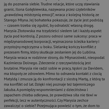
ją do poznania siebie. Trudne relacje, które uczą stawiania
granic. Ilona Gołębiewska, nazywana przez czytelników
„prawdziwą mistrzynią emocji”, wraca z kolejną historią ze
Starego Młyna. Jej bohaterka pokazuje, że życie jest podróżą
– czasem trzeba się zgubić, by odnaleźć własną drogę.
Marysia Złotowska ma trzydzieści siedem lat i każdy aspekt
życia pod kontrolą. Z pozoru odnosi same sukcesy: praca w
międzynarodowej korporacji, wyznaczona ścieżka kariery i
przystojny mężczyzna u boku. Sielankę kończy konflikt z
prezesem firmy, który skutkuje zesłaniem jej do Lublina.
Marysia wraca w rodzinne strony, do Młynarzówki, nieopodal
Kazimierza Dolnego. Zderzenie z rzeczywistością jest
brutalne. Marysia nie radzi sobie w pracy, tęskni za Davidem,
ma kłopoty ze zdrowiem. Mimo to odnawia kontakt z ciocią
Matyldą i zmusza ją do konfrontacji z siostrą Martą, z którą ta
ma konflikt od lat. Dzięki niej poznaje też tajemniczego
Jakuba. A pomiędzy wspomnieniami z dzieciństwa i
zapachem chleba odkrywa, że prawdziwa siła nie tkwi w
perfekcji, lecz w autentyczności. Czy Marysia zechce
zawalczyć o siebie? Przejmująca powieść o tym, że dom to