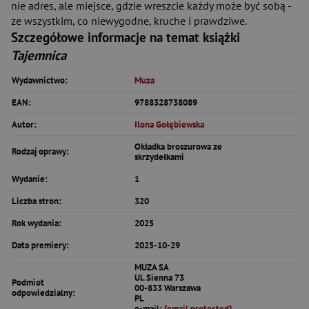
nie adres, ale miejsce, gdzie wreszcie każdy może być sobą -
ze wszystkim, co niewygodne, kruche i prawdziwe.
Szczegółowe informacje na temat książki
Tajemnica
Wydawnictwo:
Muza
EAN:
9788328738089
Autor:
Ilona Gołębiewska
Okładka broszurowa ze
Rodzaj oprawy:
skrzydełkami
Wydanie:
1
Liczba stron:
320
Rok wydania:
2025
Data premiery:
2025-10-29
MUZA SA
Ul. Sienna 73
Podmiot
00-833 Warszawa
odpowiedzialny:
PL
e-mail:
[email protected]