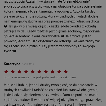
radość z życia. Czasami wystarczy małe "przemeblowanie"
swojego życia, a wszystko wraca na właściwe tory, a życie zyskuje
kolory. Tajemnica to sentymentalna opowieść. Autorka bardzo
pięknie ukazuje role rodziny, która w trudnych chwilach dodaje
nam energii, wysłucha nas oraz pomoże znaleźć właściwą drogę.
❤️ Tak jak w pierwszej części, książkę zdobi okładka z kobietą
patrząca w dal. Każdy rozdział jest pięknie zdobiony, rozpoczyna
go krótka sentencja oraz ciekawostka. ❤️ Tajemnica, jest to
powieść, która zmusza czytelnika do refleksji. Pozwala zatrzymać
się i zadać sobie pytanie, Czy jestem zadowolony ze swojego
życia?❤️
Katarzyna
28/11/2025
Twoja ocena: Beznadziejna 1/10"
Twoja ocena: Bardzo słaba 2/10"
Twoja ocena: Słaba 3/10"
Twoja ocena: Może być 4/10"
Twoja ocena: Przeciętna 5/10"
Twoja ocena: Dobra 6/10"
Twoja ocena: Bardzo dobra 7/10"
Twoja ocena: Rewelacyjna 8/10"
Twoja ocena: Wybitna 9/10"
Twoja ocena: Arcydzieło 10
opinia recenzenta nie jest potwierdzona zakupem
Miejsce i ludzie, jedno i drudzy tworzą coś, co daje wsparcie w
trudnych chwilach i radość na co dzień lub stanowi obciążenie,
jakie kładzie się cieniem na człowieku. Dom, to punkt na mapie i
ci, którzy zbudowali w nim coś więcej niż tylko mury, a prawdziwą
życiową przystań, zbudowaną z uczuć, rąk wyciągniętych z