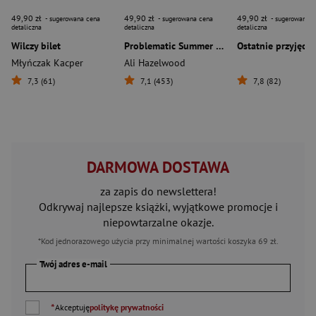
49,90 zł
49,90 zł
49,90 zł
- sugerowana cena
- sugerowana cena
- sugerowana c
detaliczna
detaliczna
detaliczna
Wilczy bilet
Problematic Summer Romance
Ostatnie przyjęcie
Młyńczak Kacper
Ali Hazelwood
7,3 (61)
7,1 (453)
7,8 (82)
DARMOWA DOSTAWA
za zapis do newslettera!
Odkrywaj najlepsze książki, wyjątkowe promocje i
niepowtarzalne okazje.
*Kod jednorazowego użycia przy minimalnej wartości koszyka 69 zł.
Twój adres e-mail
*
Akceptuję
politykę prywatności