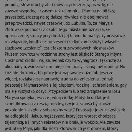
pomocą, słów otuchy, ale i mówiących szczerą prawdę, nie
zawsze wygodną i czasem też tajemnic… Plan na najbliższą
przyszłość, zresztą na tę dalszą również, nie obejmował
przeprowadzki, nawet czasowej, do Lublina. To, że Marysia
Złotowska pochodzi z okolic tego miasta nie oznacza, że
opuszczenie, stolicy przychodzi jej łatwo. To ma być tymczasowe
rozwiązanie, konflikt z prezesem rzadko komu służy i właśnie
służbowe „zesłanie” jest efektem zawodowych niesnasków.
Plusem powrotu w rodzinne strony jest bliskość Starego Młyna,
sióstr oraz ciotki i wujka. Jednak czy to wynagrodzi tęsknotę za
ukochanym, warszawskim miejscem pracy i samą metropolią? No
cóż nie do końca, bo pracy jest naprawdę dużo lub jeszcze
więcej, rozłąka jest naprawdę trudna do zniesienia. Jednak
pozostaje Młynarzówka z jej ciepłem, rodziną i schronieniem, gdy
ma się wszystko dosyć. Przypadkiem lub też zrządzeniem losu
Marysia spotyka jeszcze jedną ciotkę. Matylda od lat jest
skonfliktowana z resztą rodziny, czy jest szansa by starsze
pokolenie zaczęło z sobą rozmawiać? Pozostaje jeszcze związek
na odległość i Jakub, mężczyzna, który jest wprost chodzącą
tajemnicą, a i innych sekretów nie brakuje wokoło. Ale zawsze
jest Stary Młyn, jaki dla sióstr Złotowskich jest domem, którzy