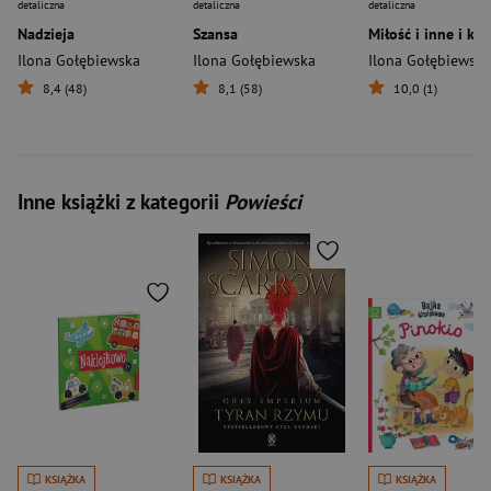
detaliczna
detaliczna
detaliczna
Nadzieja
Szansa
Miłość i inne i kł
Ilona Gołębiewska
Ilona Gołębiewska
Ilona Gołębiewska
8,4 (48)
8,1 (58)
10,0 (1)
Inne książki z kategorii
Powieści
KSIĄŻKA
KSIĄŻKA
KSIĄŻKA