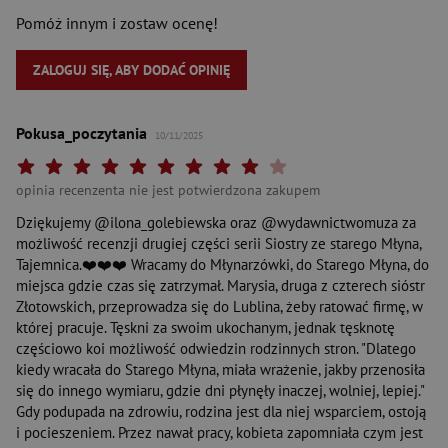
Pomóż innym i zostaw ocenę!
ZALOGUJ SIĘ, ABY DODAĆ OPINIĘ
Pokusa_poczytania
10/11/2025
Twoja ocena: Beznadziejna 1/10"
Twoja ocena: Bardzo słaba 2/10"
Twoja ocena: Słaba 3/10"
Twoja ocena: Może być 4/10"
Twoja ocena: Przeciętna 5/10"
Twoja ocena: Dobra 6/10"
Twoja ocena: Bardzo dobra 7/10"
Twoja ocena: Rewelacyjna 8/10"
Twoja ocena: Wybitna 9/10"
Twoja ocena: Arcydzieło 10
opinia recenzenta nie jest potwierdzona zakupem
Dziękujemy @ilona_golebiewska oraz @wydawnictwomuza za
możliwość recenzji drugiej części serii Siostry ze starego Młyna,
Tajemnica.❤️❤️❤️ Wracamy do Młynarzówki, do Starego Młyna, do
miejsca gdzie czas się zatrzymał. Marysia, druga z czterech sióstr
Złotowskich, przeprowadza się do Lublina, żeby ratować firmę, w
której pracuje. Tęskni za swoim ukochanym, jednak tęsknotę
częściowo koi możliwość odwiedzin rodzinnych stron. "Dlatego
kiedy wracała do Starego Młyna, miała wrażenie, jakby przenosiła
się do innego wymiaru, gdzie dni płynęły inaczej, wolniej, lepiej."
Gdy podupada na zdrowiu, rodzina jest dla niej wsparciem, ostoją
i pocieszeniem. Przez nawał pracy, kobieta zapomniała czym jest