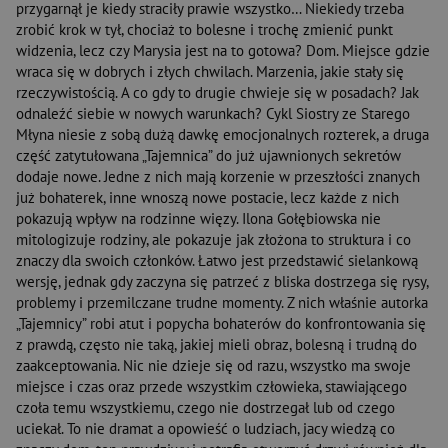
przygarnął je kiedy straciły prawie wszystko… Niekiedy trzeba
zrobić krok w tył, chociaż to bolesne i trochę zmienić punkt
widzenia, lecz czy Marysia jest na to gotowa? Dom. Miejsce gdzie
wraca się w dobrych i złych chwilach. Marzenia, jakie stały się
rzeczywistością. A co gdy to drugie chwieje się w posadach? Jak
odnaleźć siebie w nowych warunkach? Cykl Siostry ze Starego
Młyna niesie z sobą dużą dawkę emocjonalnych rozterek, a druga
część zatytułowana „Tajemnica” do już ujawnionych sekretów
dodaje nowe. Jedne z nich mają korzenie w przeszłości znanych
już bohaterek, inne wnoszą nowe postacie, lecz każde z nich
pokazują wpływ na rodzinne więzy. Ilona Gołębiowska nie
mitologizuje rodziny, ale pokazuje jak złożona to struktura i co
znaczy dla swoich członków. Łatwo jest przedstawić sielankową
wersję, jednak gdy zaczyna się patrzeć z bliska dostrzega się rysy,
problemy i przemilczane trudne momenty. Z nich właśnie autorka
„Tajemnicy” robi atut i popycha bohaterów do konfrontowania się
z prawdą, często nie taką, jakiej mieli obraz, bolesną i trudną do
zaakceptowania. Nic nie dzieje się od razu, wszystko ma swoje
miejsce i czas oraz przede wszystkim człowieka, stawiającego
czoła temu wszystkiemu, czego nie dostrzegał lub od czego
uciekał. To nie dramat a opowieść o ludziach, jacy wiedzą co