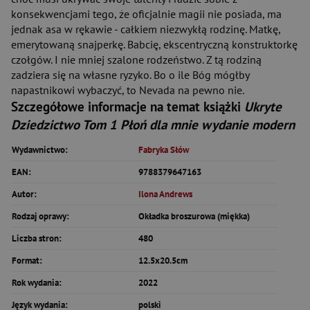
konsekwencjami tego, że oficjalnie magii nie posiada, ma
jednak asa w rękawie - całkiem niezwykłą rodzinę. Matkę,
emerytowaną snajperkę. Babcię, ekscentryczną konstruktorkę
czołgów. I nie mniej szalone rodzeństwo. Z tą rodziną
zadziera się na własne ryzyko. Bo o ile Bóg mógłby
napastnikowi wybaczyć, to Nevada na pewno nie.
Szczegółowe informacje na temat książki
Ukryte
Dziedzictwo Tom 1 Płoń dla mnie wydanie modern
Wydawnictwo:
Fabryka Słów
EAN:
9788379647163
Autor:
Ilona Andrews
Rodzaj oprawy:
Okładka broszurowa (miękka)
Liczba stron:
480
Format:
12.5x20.5cm
Rok wydania:
2022
Język wydania:
polski