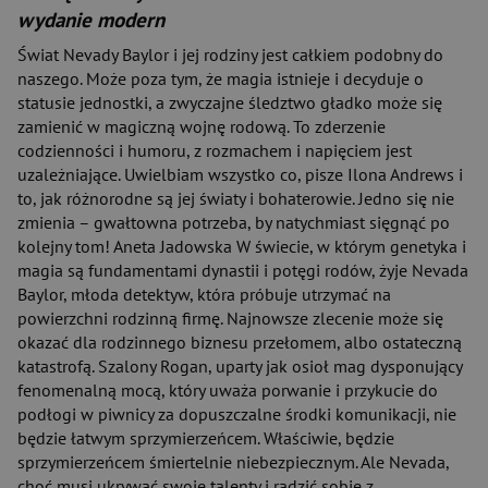
wydanie modern
Świat Nevady Baylor i jej rodziny jest całkiem podobny do
naszego. Może poza tym, że magia istnieje i decyduje o
statusie jednostki, a zwyczajne śledztwo gładko może się
zamienić w magiczną wojnę rodową. To zderzenie
codzienności i humoru, z rozmachem i napięciem jest
uzależniające. Uwielbiam wszystko co, pisze Ilona Andrews i
to, jak różnorodne są jej światy i bohaterowie. Jedno się nie
zmienia – gwałtowna potrzeba, by natychmiast sięgnąć po
kolejny tom! Aneta Jadowska W świecie, w którym genetyka i
magia są fundamentami dynastii i potęgi rodów, żyje Nevada
Baylor, młoda detektyw, która próbuje utrzymać na
powierzchni rodzinną firmę. Najnowsze zlecenie może się
okazać dla rodzinnego biznesu przełomem, albo ostateczną
katastrofą. Szalony Rogan, uparty jak osioł mag dysponujący
fenomenalną mocą, który uważa porwanie i przykucie do
podłogi w piwnicy za dopuszczalne środki komunikacji, nie
będzie łatwym sprzymierzeńcem. Właściwie, będzie
sprzymierzeńcem śmiertelnie niebezpiecznym. Ale Nevada,
choć musi ukrywać swoje talenty i radzić sobie z