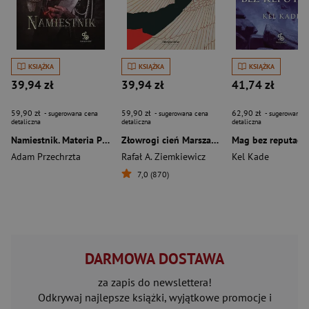
KSIĄŻKA
KSIĄŻKA
KSIĄŻKA
39,94 zł
39,94 zł
41,74 zł
59,90 zł
59,90 zł
62,90 zł
- sugerowana cena
- sugerowana cena
- sugerowana c
detaliczna
detaliczna
detaliczna
Namiestnik. Materia Prima. Tom 2
Złowrogi cień Marszałka
Adam Przechrzta
Rafał A. Ziemkiewicz
Kel Kade
7,0 (870)
DARMOWA DOSTAWA
za zapis do newslettera!
Odkrywaj najlepsze książki, wyjątkowe promocje i