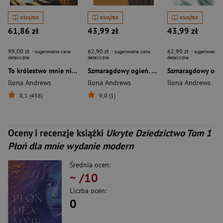
KSIĄŻKA
KSIĄŻKA
KSIĄŻKA
61,86 zł
43,99 zł
43,99 zł
99,00 zł
62,90 zł
62,90 zł
- sugerowana cena
- sugerowana cena
- sugerowana c
detaliczna
detaliczna
detaliczna
To królestwo mnie nie zabije
Szmaragdowy ogień. Cykl Ukryte Dziedzictwo. Tom 5 (oprawa kolorowa)
Ilona Andrews
Ilona Andrews
Ilona Andrews
8,1 (458)
9,0 (1)
Oceny i recenzje książki
Ukryte Dziedzictwo Tom 1
Płoń dla mnie wydanie modern
Średnia ocen:
~
/10
Liczba ocen:
0