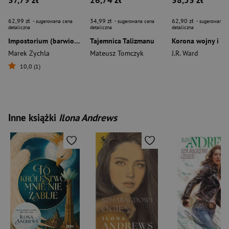
37,79 zł
26,74 zł
38,53 zł
62,99 zł
34,99 zł
62,90 zł
- sugerowana cena
- sugerowana cena
- sugerowana c
detaliczna
detaliczna
detaliczna
Impostorium (barwione brzegi)
Tajemnica Talizmanu
Marek Zychla
Mateusz Tomczyk
J.R. Ward
10,0 (1)
Inne książki
Ilona Andrews