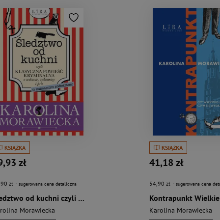
KSIĄŻKA
KSIĄŻKA
9,93 zł
41,18 zł
,90 zł
54,90 zł
- sugerowana cena detaliczna
- sugerowana cena det
Śledztwo od kuchni czyli klasyczna powieść kryminalna o wdowie, zakonnicy i psie Wielkie Litery
Kontrapunkt Wielkie 
rolina Morawiecka
Karolina Morawiecka