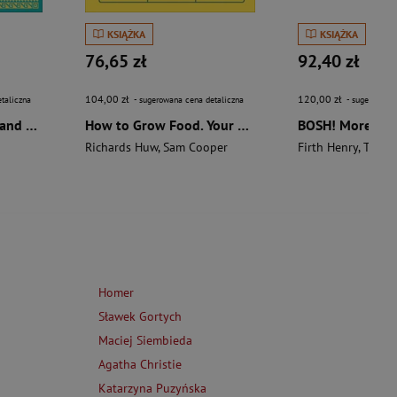
KSIĄŻKA
KSIĄŻKA
76,65 zł
92,40 zł
104,00 zł
120,00 zł
taliczna
- sugerowana cena detaliczna
- sugerowana 
The Aztecs. The Rise and Fall of a Mighty Empire
How to Grow Food. Your Crop-by-Crop Guide to Growing, Cooking, & Preserving
Richards Huw
,
Sam Cooper
Firth Henry
,
Theas
Homer
Sławek Gortych
Maciej Siembieda
Agatha Christie
Katarzyna Puzyńska