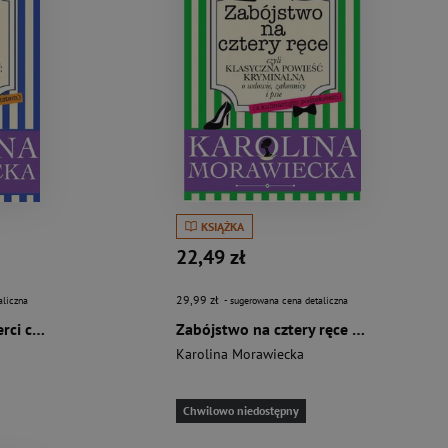
KSIĄŻKA
22,49 zł
29,99 zł
aliczna
- sugerowana cena detaliczna
Zagadka drugiej śmierci czyli klasyczna powieść kryminalna o wdowie, zakonnicy i psie z kulinarnym podtekstem
Zabójstwo na cztery ręce czyli klasyczna powieść kryminalna o wdowie, zakonnicy i psie
Karolina Morawiecka
Chwilowo niedostępny