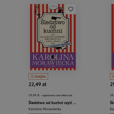
KSIĄŻKA
22,49 zł
2
29,99 zł
39
- sugerowana cena detaliczna
Śledztwo od kuchni czyli klasyczna powieść kryminalna o wdowie, zakonnicy i psie
Karolina Morawiecka
Ka