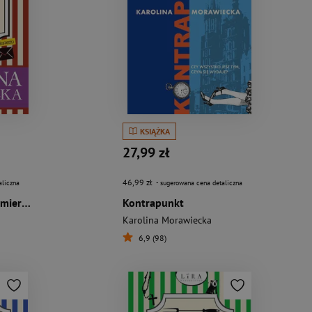
KSIĄŻKA
27,99 zł
46,99 zł
aliczna
- sugerowana cena detaliczna
Tajemnica jesiennej śmierci, czyli klasyczna powieść kryminalna o wdowie, zakonnicy i psie (z kulinarnym podtekstem)
Kontrapunkt
Karolina Morawiecka
6,9 (98)