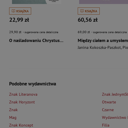
KSIĄŻKA
KSIĄŻKA
22,99 zł
60,56 zł
29,90 zł
69,00 zł
- sugerowana cena detaliczna
- sugerowana cena detaliczna
O naśladowaniu Chrystusa wyd. 2026
Między ciałem a umysłem
Janina Kokoszka-Paszkot
,
Piotr Wierzbińsk
Podobne wydawnictwa
Znak Literanova
Znak JednymS
Znak Horyzont
Otwarte
Znak
Czarne
Mag
Wydawnictwo L
Znak Koncept
Filia