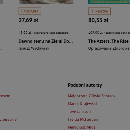
KSIĄŻKA
KSIĄŻKA
27,69 zł
80,33 zł
45,00 zł
109,00 zł
- sugerowana cena detaliczna
- sugerowana cena de
Dawno temu na Ziemi Dobrzyńskiej
i
Janusz Wacławiak
Opracowanie Zbiorowe
Podobni autorzy
łowem
Małgorzata Oliwia Sobczak
Marek Krajewski
Tove Jansson
iterackie
Freida McFadden
Remigiusz Mróz