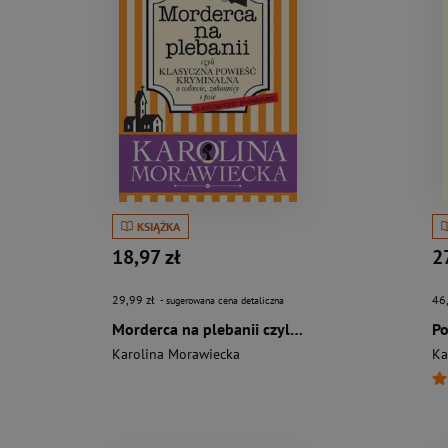
KSIĄŻKA
18,97 zł
2
29,99 zł
46
- sugerowana cena detaliczna
Morderca na plebanii czyli klasyczna powieść kryminalna o wdowie, zakonnicy i psie
Po
Karolina Morawiecka
Ka