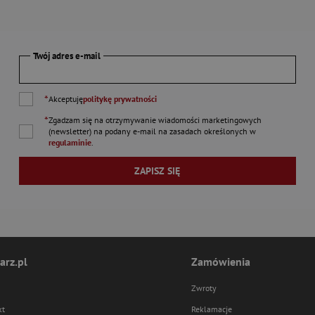
Twój adres e-mail
*
Akceptuję
politykę prywatności
*
Zgadzam się na otrzymywanie wiadomości marketingowych
(newsletter) na podany
e-mail
na zasadach określonych w
regulaminie
.
ZAPISZ SIĘ
arz.pl
Zamówienia
Zwroty
kt
Reklamacje