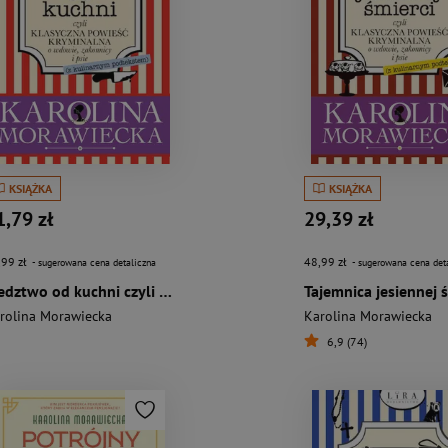
KSIĄŻKA
KSIĄŻKA
1,79 zł
29,39 zł
,99 zł
48,99 zł
- sugerowana cena detaliczna
- sugerowana cena det
Śledztwo od kuchni czyli klasyczna powieść kryminalna o wdowie, zakonnicy i psie (z kulinarnym podtekstem)
rolina Morawiecka
Karolina Morawiecka
6,9 (74)