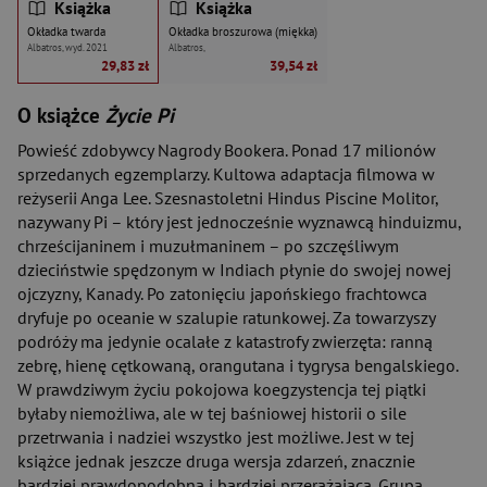
Książka
Książka
Okładka twarda
Okładka broszurowa (miękka)
Albatros, wyd. 2021
Albatros,
29,83 zł
39,54 zł
O książce
Życie Pi
Powieść zdobywcy Nagrody Bookera. Ponad 17 milionów
sprzedanych egzemplarzy. Kultowa adaptacja filmowa w
reżyserii Anga Lee. Szesnastoletni Hindus Piscine Molitor,
nazywany Pi – który jest jednocześnie wyznawcą hinduizmu,
chrześcijaninem i muzułmaninem – po szczęśliwym
dzieciństwie spędzonym w Indiach płynie do swojej nowej
ojczyzny, Kanady. Po zatonięciu japońskiego frachtowca
dryfuje po oceanie w szalupie ratunkowej. Za towarzyszy
podróży ma jedynie ocalałe z katastrofy zwierzęta: ranną
zebrę, hienę cętkowaną, orangutana i tygrysa bengalskiego.
W prawdziwym życiu pokojowa koegzystencja tej piątki
byłaby niemożliwa, ale w tej baśniowej historii o sile
przetrwania i nadziei wszystko jest możliwe. Jest w tej
książce jednak jeszcze druga wersja zdarzeń, znacznie
bardziej prawdopodobna i bardziej przerażająca. Grupa