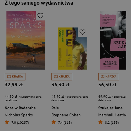
Z tego samego wydawnictwa
KSIĄŻKA
KSIĄŻKA
KSIĄŻKA
32,99 zł
36,30 zł
36,30 zł
44,90 zł
49,90 zł
49,90 zł
- sugerowana cena
- sugerowana cena
- sugerowana c
detaliczna
detaliczna
detaliczna
Noce w Rodanthe
Pele
Szukając Jane
Nicholas Sparks
Stephane Cohen
Marshall Heather
7,0 (10257)
7,4 (115)
8,2 (133)