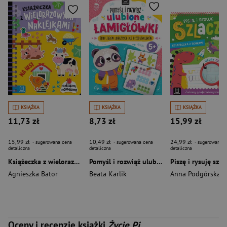
KSIĄŻKA
KSIĄŻKA
KSIĄŻKA
11,73 zł
8,73 zł
15,99 zł
15,99 zł
10,49 zł
24,99 zł
- sugerowana cena
- sugerowana cena
- sugerowana c
detaliczna
detaliczna
detaliczna
Książeczka z wielorazowymi naklejkami. Na wsi. Naklejam, odklejam!
Pomyśl i rozwiąż ulubione ŁAMIGŁÓWKI. Zbiór zabaw logicznych dla przedszkolaków. Od 5 lat
Agnieszka Bator
Beata Karlik
Anna Podgórska
Oceny i recenzje książki
Życie Pi