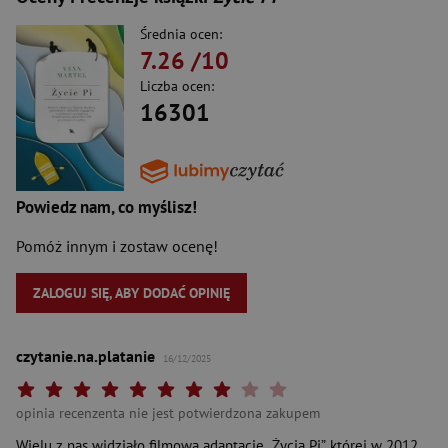
Średnia ocen:
7.26
/10
Liczba ocen:
16301
Powiedz nam, co myślisz!
Pomóż innym i zostaw ocenę!
ZALOGUJ SIĘ, ABY DODAĆ OPINIĘ
czytanie.na.platanie
16/12/2025
Twoja ocena: Beznadziejna 1/10"
Twoja ocena: Bardzo słaba 2/10"
Twoja ocena: Słaba 3/10"
Twoja ocena: Może być 4/10"
Twoja ocena: Przeciętna 5/10"
Twoja ocena: Dobra 6/10"
Twoja ocena: Bardzo dobra 7/10"
Twoja ocena: Rewelacyjna 8/10"
Twoja ocena: Wybitna 9/10"
Twoja ocena: Arcydzieło 10
opinia recenzenta nie jest potwierdzona zakupem
Wielu z nas widziało filmową adaptację „Życia Pi”, której w 2012