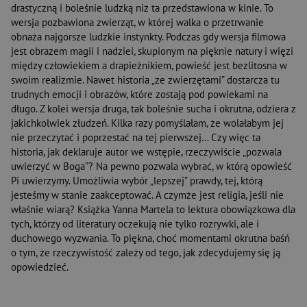
drastyczną i boleśnie ludzką niż ta przedstawiona w kinie. To
wersja pozbawiona zwierząt, w której walka o przetrwanie
obnaża najgorsze ludzkie instynkty. Podczas gdy wersja filmowa
jest obrazem magii i nadziei, skupionym na pięknie natury i więzi
między człowiekiem a drapieżnikiem, powieść jest bezlitosna w
swoim realizmie. Nawet historia „ze zwierzętami” dostarcza tu
trudnych emocji i obrazów, które zostają pod powiekami na
długo. Z kolei wersja druga, tak boleśnie sucha i okrutna, odziera z
jakichkolwiek złudzeń. Kilka razy pomyślałam, że wolałabym jej
nie przeczytać i poprzestać na tej pierwszej… Czy więc ta
historia, jak deklaruje autor we wstępie, rzeczywiście „pozwala
uwierzyć w Boga”? Na pewno pozwala wybrać, w którą opowieść
Pi uwierzymy. Umożliwia wybór „lepszej” prawdy, tej, którą
jesteśmy w stanie zaakceptować. A czymże jest religia, jeśli nie
właśnie wiarą? Książka Yanna Martela to lektura obowiązkowa dla
tych, którzy od literatury oczekują nie tylko rozrywki, ale i
duchowego wyzwania. To piękna, choć momentami okrutna baśń
o tym, że rzeczywistość zależy od tego, jak zdecydujemy się ją
opowiedzieć.