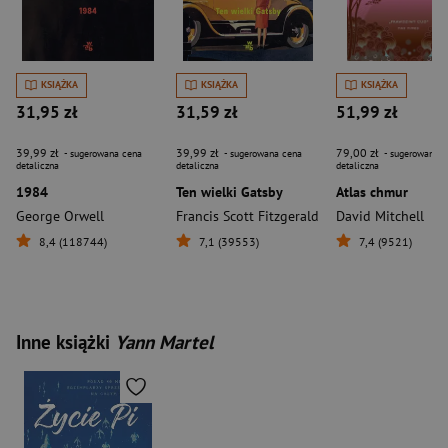
KSIĄŻKA
KSIĄŻKA
KSIĄŻKA
31,95 zł
31,59 zł
51,99 zł
39,99 zł
39,99 zł
79,00 zł
- sugerowana cena
- sugerowana cena
- sugerowana c
detaliczna
detaliczna
detaliczna
1984
Ten wielki Gatsby
Atlas chmur
George Orwell
Francis Scott Fitzgerald
David Mitchell
8,4 (118744)
7,1 (39553)
7,4 (9521)
Inne książki
Yann Martel