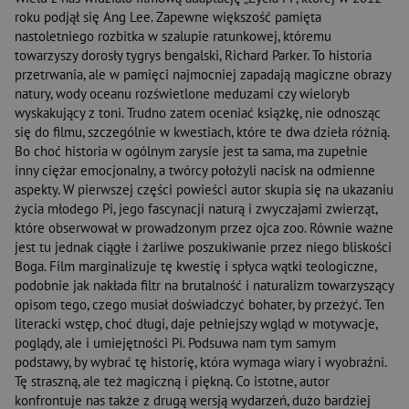
roku podjął się Ang Lee. Zapewne większość pamięta
nastoletniego rozbitka w szalupie ratunkowej, któremu
towarzyszy dorosły tygrys bengalski, Richard Parker. To historia
przetrwania, ale w pamięci najmocniej zapadają magiczne obrazy
natury, wody oceanu rozświetlone meduzami czy wieloryb
wyskakujący z toni. Trudno zatem oceniać książkę, nie odnosząc
się do filmu, szczególnie w kwestiach, które te dwa dzieła różnią.
Bo choć historia w ogólnym zarysie jest ta sama, ma zupełnie
inny ciężar emocjonalny, a twórcy położyli nacisk na odmienne
aspekty. W pierwszej części powieści autor skupia się na ukazaniu
życia młodego Pi, jego fascynacji naturą i zwyczajami zwierząt,
które obserwował w prowadzonym przez ojca zoo. Równie ważne
jest tu jednak ciągłe i żarliwe poszukiwanie przez niego bliskości
Boga. Film marginalizuje tę kwestię i spłyca wątki teologiczne,
podobnie jak nakłada filtr na brutalność i naturalizm towarzyszący
opisom tego, czego musiał doświadczyć bohater, by przeżyć. Ten
literacki wstęp, choć długi, daje pełniejszy wgląd w motywacje,
poglądy, ale i umiejętności Pi. Podsuwa nam tym samym
podstawy, by wybrać tę historię, która wymaga wiary i wyobraźni.
Tę straszną, ale też magiczną i piękną. Co istotne, autor
konfrontuje nas także z drugą wersją wydarzeń, dużo bardziej