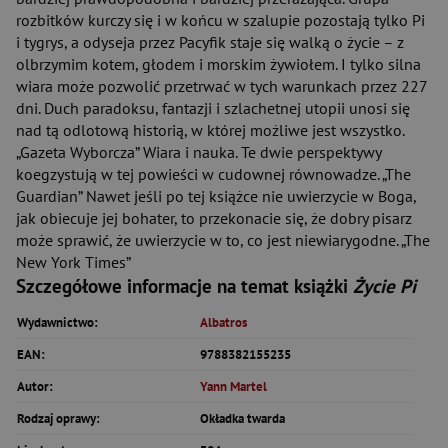
rozbitków kurczy się i w końcu w szalupie pozostają tylko Pi
i tygrys, a odyseja przez Pacyfik staje się walką o życie – z
olbrzymim kotem, głodem i morskim żywiołem. I tylko silna
wiara może pozwolić przetrwać w tych warunkach przez 227
dni. Duch paradoksu, fantazji i szlachetnej utopii unosi się
nad tą odlotową historią, w której możliwe jest wszystko.
„Gazeta Wyborcza” Wiara i nauka. Te dwie perspektywy
koegzystują w tej powieści w cudownej równowadze. „The
Guardian” Nawet jeśli po tej książce nie uwierzycie w Boga,
jak obiecuje jej bohater, to przekonacie się, że dobry pisarz
może sprawić, że uwierzycie w to, co jest niewiarygodne. „The
New York Times”
Szczegółowe informacje na temat książki
Życie Pi
Wydawnictwo:
Albatros
EAN:
9788382155235
Autor:
Yann Martel
Rodzaj oprawy:
Okładka twarda