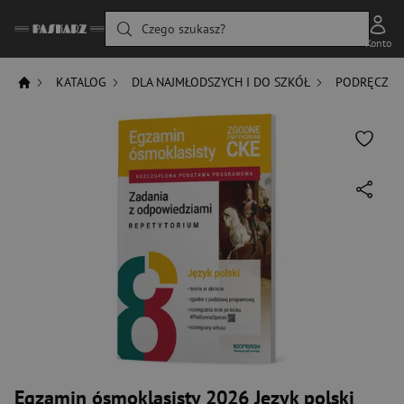
Czego szukasz?
Konto
KATALOG
DLA NAJMŁODSZYCH I DO SZKÓŁ
PODRĘCZNIK
Egzamin ósmoklasisty 2026 Język polski