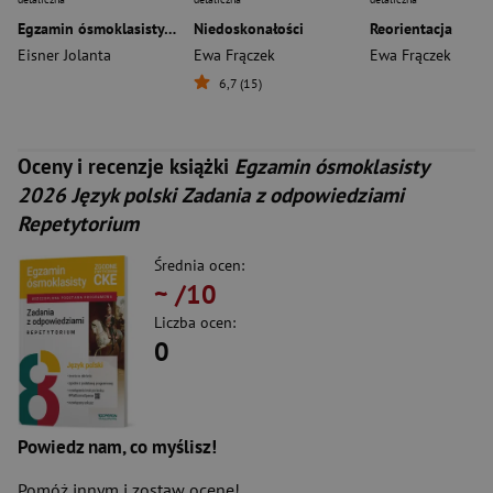
Egzamin ósmoklasisty 2027 Język polski Arkusze
Niedoskonałości
Reorientacja
Eisner Jolanta
Ewa Frączek
Ewa Frączek
6,7 (15)
Oceny i recenzje książki
Egzamin ósmoklasisty
2026 Język polski Zadania z odpowiedziami
Repetytorium
Średnia ocen:
~
/10
Liczba ocen:
0
Powiedz nam, co myślisz!
Pomóż innym i zostaw ocenę!