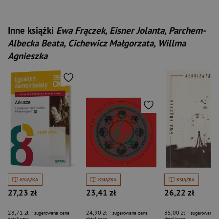
Inne książki
Ewa Frączek, Eisner Jolanta, Parchem-
Albecka Beata, Cichewicz Małgorzata, Willma
Agnieszka
KSIĄŻKA
KSIĄŻKA
KSIĄŻKA
27,23 zł
23,41 zł
26,22 zł
28,71 zł
24,90 zł
35,00 zł
- sugerowana cena
- sugerowana cena
- sugerowana c
detaliczna
detaliczna
detaliczna