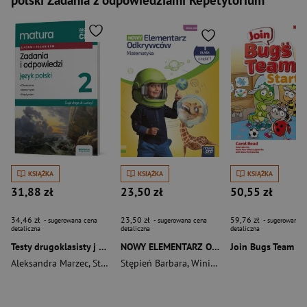
polski Zadania z odpowiedziami Repetytorium
KSIĄŻKA
KSIĄŻKA
KSIĄŻKA
31,88 zł
23,50 zł
50,55 zł
34,46 zł
23,50 zł
59,76 zł
- sugerowana cena
- sugerowana cena
- sugerowana c
detaliczna
detaliczna
detaliczna
Testy drugoklasisty j polski Zadania i odpowedzi
NOWY ELEMENTARZ ODKRYWCÓW Podręcznik matematyka klasa 1 częć 1 EDYCJA 2026
Aleksandra Marzec
,
Steblecka-Jankowska Magdalena
Stępień Barbara
,
Winiecka-Nowak Joanna
,
Janicka-Szyszko R
,
Hr