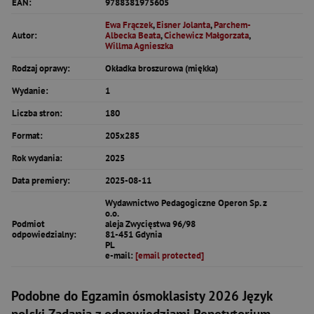
EAN:
9788381975605
Ewa Frączek
,
Eisner Jolanta
,
Parchem-
Autor:
Albecka Beata
,
Cichewicz Małgorzata
,
Willma Agnieszka
Rodzaj oprawy:
Okładka broszurowa (miękka)
Wydanie:
1
Liczba stron:
180
Format:
205x285
Rok wydania:
2025
Data premiery:
2025-08-11
Wydawnictwo Pedagogiczne Operon Sp. z
o.o.
Podmiot
aleja Zwycięstwa 96/98
odpowiedzialny:
81-451 Gdynia
PL
e-mail:
[email protected]
Podobne do Egzamin ósmoklasisty 2026 Język