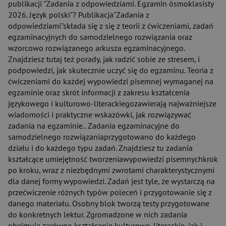
publikacji "Zadania z odpowiedziami. Egzamin ósmoklasisty
2026. Język polski"? Publikacja"Zadania z
odpowiedziami"składa się z się z teorii z ćwiczeniami, zadań
egzaminacyjnych do samodzielnego rozwiązania oraz
wzorcowo rozwiązanego arkusza egzaminacyjnego.
Znajdziesz tutaj też porady, jak radzić sobie ze stresem, i
podpowiedzi, jak skutecznie uczyć się do egzaminu. Teoria z
ćwiczeniami do każdej wypowiedzi pisemnej wymaganej na
egzaminie oraz skrót informacji z zakresu kształcenia
językowego i kulturowo-literackiegozawierają najważniejsze
wiadomości i praktyczne wskazówki, jak rozwiązywać
zadania na egzaminie.. Zadania egzaminacyjne do
samodzielnego rozwiązaniaprzygotowano do każdego
działu i do każdego typu zadań. Znajdziesz tu zadania
kształcące umiejętność tworzeniawypowiedzi pisemnychkrok
po kroku, wraz z niezbędnymi zwrotami charakterystycznymi
dla danej formy wypowiedzi. Zadań jest tyle, że wystarczą na
przećwiczenie różnych typów poleceń i przygotowanie się z
danego materiału. Osobny blok tworzą testy przygotowane
do konkretnych lektur. Zgromadzone w nich zadania
obejmują zarówno kształcenie kulturowo-literackie, jak i