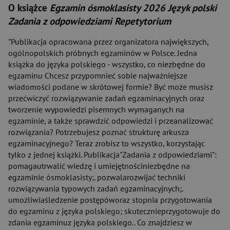
O książce
Egzamin ósmoklasisty 2026 Język polski
Zadania z odpowiedziami Repetytorium
"Publikacja opracowana przez organizatora największych,
ogólnopolskich próbnych egzaminów w Polsce. Jedna
książka do języka polskiego - wszystko, co niezbędne do
egzaminu Chcesz przypomnieć sobie najważniejsze
wiadomości podane w skrótowej formie? Być może musisz
przećwiczyć rozwiązywanie zadań egzaminacyjnych oraz
tworzenie wypowiedzi pisemnych wymaganych na
egzaminie, a także sprawdzić odpowiedzi i przeanalizować
rozwiązania? Potrzebujesz poznać strukturę arkusza
egzaminacyjnego? Teraz zrobisz to wszystko, korzystając
tylko z jednej książki. Publikacja"Zadania z odpowiedziami":
pomagautrwalić wiedzę i umiejętnościniezbędne na
egzaminie ósmoklasisty;. pozwalarozwijać techniki
rozwiązywania typowych zadań egzaminacyjnych;.
umożliwiaśledzenie postępóworaz stopnia przygotowania
do egzaminu z języka polskiego; skutecznieprzygotowuje do
zdania egzaminuz języka polskiego.. Co znajdziesz w