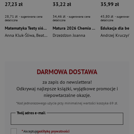
27,23 zł
33,22 zł
35,99 zł
28,71 zł
34,46 zł
45,80 zł
- sugerowana cena
- sugerowana cena
- sugerowana c
detaliczna
detaliczna
detaliczna
Matematyka Testy siódmoklasisty zadania i arkusze
Matura 2026 Chemia Arkusze maturalne Zakres rozszerzony
Anna Kluk-Śliwa
,
Beata Dotka
Drzeżdżon Joanna
,
Tarała Sylwia
Andrzej Kruczyńsk
DARMOWA DOSTAWA
za zapis do newslettera!
Odkrywaj najlepsze książki, wyjątkowe promocje i
niepowtarzalne okazje.
*Kod jednorazowego użycia przy minimalnej wartości koszyka 69 zł.
Twój adres e-mail
*
Akceptuję
politykę prywatności