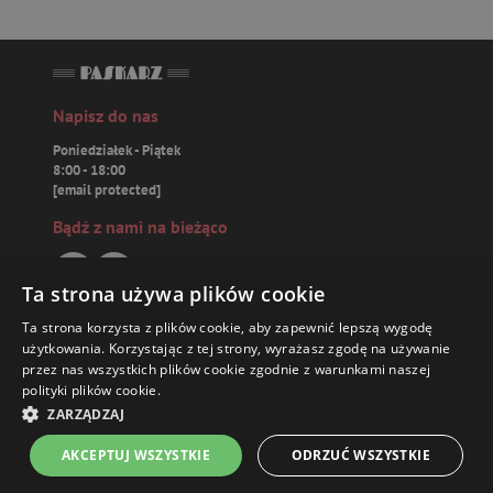
Napisz do nas
Poniedziałek - Piątek
8:00 - 18:00
[email protected]
Bądź z nami na bieżąco
Ta strona używa plików cookie
Ta strona korzysta z plików cookie, aby zapewnić lepszą wygodę
Paskarz.pl
użytkowania. Korzystając z tej strony, wyrażasz zgodę na używanie
przez nas wszystkich plików cookie zgodnie z warunkami naszej
polityki plików cookie.
Zamówienia
ZARZĄDZAJ
Książki
AKCEPTUJ WSZYSTKIE
ODRZUĆ WSZYSTKIE
Strona główna
Menu
Kontakt
Listy zakupowe