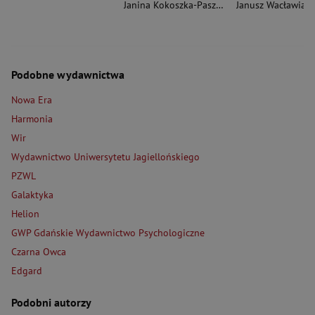
Janina Kokoszka-Paszkot
,
Piotr Wierzbiński
Janusz Wacławiak
Podobne wydawnictwa
Nowa Era
Harmonia
Wir
Wydawnictwo Uniwersytetu Jagiellońskiego
PZWL
Galaktyka
Helion
GWP Gdańskie Wydawnictwo Psychologiczne
Czarna Owca
Edgard
Podobni autorzy