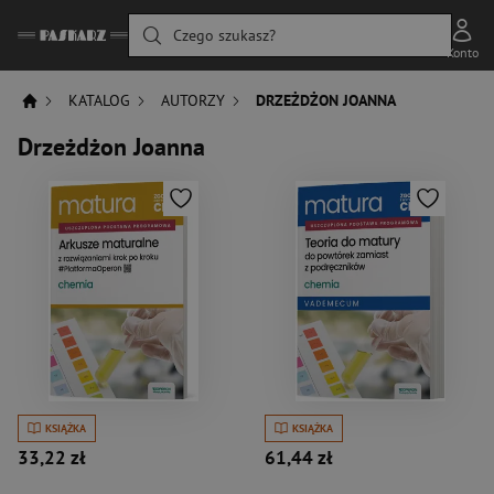
Czego szukasz?
Konto
KATALOG
AUTORZY
DRZEŻDŻON JOANNA
Drzeżdżon Joanna
KSIĄŻKA
KSIĄŻKA
33,22 zł
61,44 zł