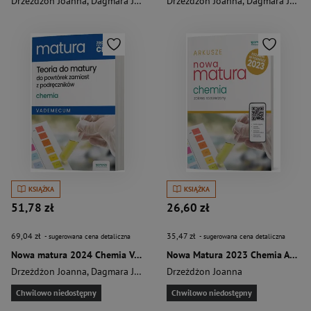
Drzeżdżon Joanna
,
Dagmara Jacewicz
Drzeżdżon Joanna
,
Dagmara Jacewicz
KSIĄŻKA
KSIĄŻKA
51,78 zł
26,60 zł
69,04 zł
35,47 zł
- sugerowana cena detaliczna
- sugerowana cena detaliczna
Nowa matura 2024 Chemia Vademecum zakres rozszerzony
Nowa Matura 2023 Chemia Arkusze maturalne Zakres rozszerzony Szkoła ponadpodstawowa
Drzeżdżon Joanna
,
Dagmara Jacewicz
Drzeżdżon Joanna
Chwilowo niedostępny
Chwilowo niedostępny