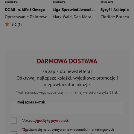
detaliczna
detaliczna
detaliczna
DC All In. Alfa i Omega
Liga Sprawiedliwości bez Granic. Tom 1. Ku infernu
Opracowanie Zbiorowe
Mark Waid
,
Dan Mora
Clotilde Bruneau
,
Gia
6,2 (9)
DARMOWA DOSTAWA
za zapis do newslettera!
Odkrywaj najlepsze książki, wyjątkowe promocje i
niepowtarzalne okazje.
*Kod jednorazowego użycia przy minimalnej wartości koszyka 69 zł.
Twój adres e-mail
*
Akceptuję
politykę prywatności
*
Zgadzam się na otrzymywanie wiadomości marketingowych