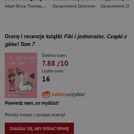
Adam Bryce Thomas
,
Bracardi Curry
Opracowanie Zbiorowe
Opracowanie Zbi
Oceny i recenzje książki
Fibi i jednorożec. Czapki z
głów! Tom 7
Średnia ocen:
7.88
/10
Liczba ocen:
16
Powiedz nam, co myślisz!
Pomóż innym i zostaw ocenę!
ZALOGUJ SIĘ, ABY DODAĆ OPINIĘ