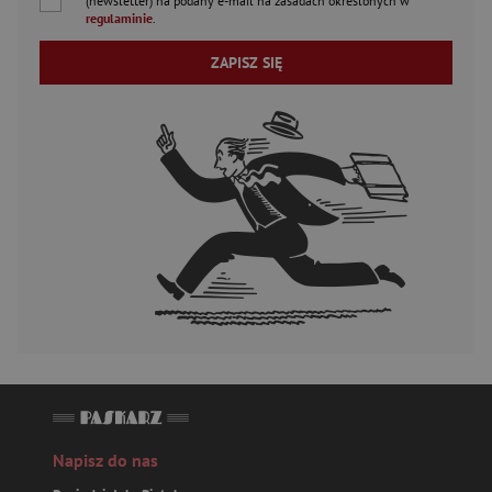
(newsletter) na podany
e-mail
na zasadach określonych w
regulaminie
.
ZAPISZ SIĘ
Napisz do nas