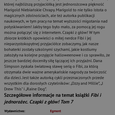
której najbliższą przyjaciółką jest jednorożcowa piękność
Marigold Niebiańskie Chrapy. Marigold to nie tylko istota o
magicznych zdolnościach, ale też autorka publikacji
naukowych, w tym pracy na temat wyższości migotania nad
połyskiwaniem! Jakby tego było mało, za pomocą jej rogu
można połączyć się z internetem. Czapki z głów! W tym
zbiorze krótkich opowieści o miłej nerdce Fibi i jej
nieparzystokopytnej przyjaciółce zobaczymy, jak nasze
bohaterki zostały szkolnymi szychami, jakie kostiumy
założyły na kolejne przyjęcie halloweenowe i co sprawiło, że
jeszcze bardziej doceniły siłę łączącej ich przyjaźni. Dana
Simpson zyskała światową sławę serią o Fibi, za którą
otrzymała dwie ważne amerykańskie nagrody za twórczość
dla dzieci. Jest także autorką cykli przeznaczonych przede
wszystkim dla dorosłych czytelników: „Ozzy and Millie”, „I
Drew This" i „Raine Dog”.
Szczegółowe informacje na temat książki
Fibi i
jednorożec. Czapki z głów! Tom 7
Wydawnictwo:
Egmont