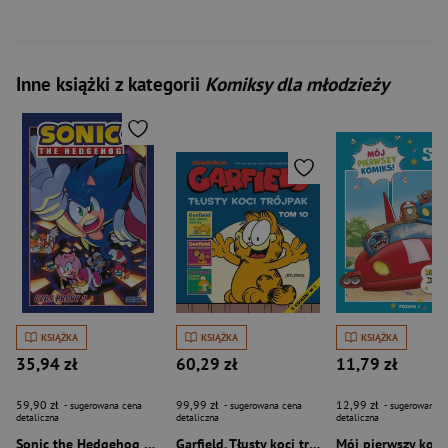
Inne książki z kategorii
Komiksy dla młodzieży
KSIĄŻKA
KSIĄŻKA
KSIĄŻKA
35,94 zł
60,29 zł
11,79 zł
59,90 zł
99,99 zł
12,99 zł
- sugerowana cena
- sugerowana cena
- sugerowana c
detaliczna
detaliczna
detaliczna
Sonic the Hedgehog 20. Czas próby 2
Garfield. Tłusty koci trójpak. Tom 10