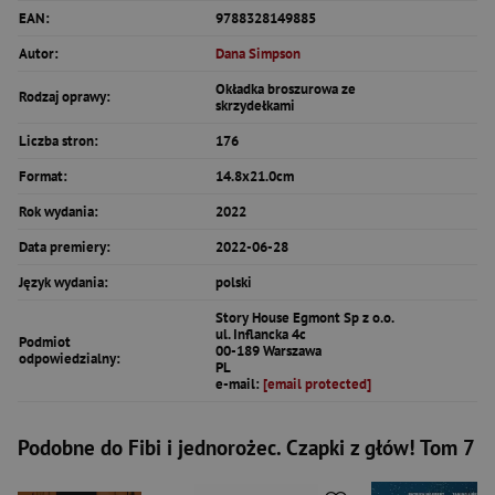
EAN:
9788328149885
Autor:
Dana Simpson
Okładka broszurowa ze
Rodzaj oprawy:
skrzydełkami
Liczba stron:
176
Format:
14.8x21.0cm
Rok wydania:
2022
Data premiery:
2022-06-28
Język wydania:
polski
Story House Egmont Sp z o.o.
ul. Inflancka 4c
Podmiot
00-189 Warszawa
odpowiedzialny:
PL
e-mail:
[email protected]
Podobne do Fibi i jednorożec. Czapki z głów! Tom 7