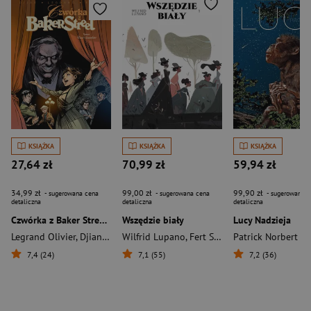
KSIĄŻKA
KSIĄŻKA
KSIĄŻKA
27,64 zł
70,99 zł
59,94 zł
34,99 zł
99,00 zł
99,90 zł
- sugerowana cena
- sugerowana cena
- sugerowana c
detaliczna
detaliczna
detaliczna
Czwórka z Baker Street. Treser kanarków. Tom 9
Wszędzie biały
Lucy Nadzieja
Legrand Olivier
,
Djian Jean-Blaise
Wilfrid Lupano
,
Fert Stéphane
Patrick Norbert
7,4 (24)
7,1 (55)
7,2 (36)