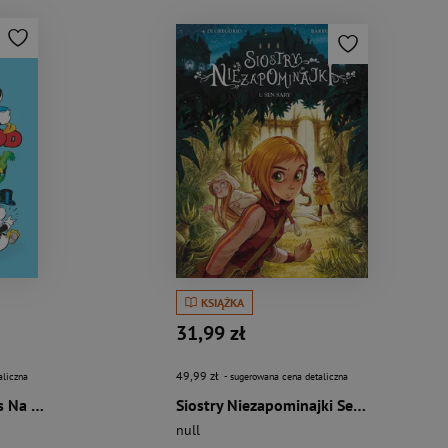
KSIĄŻKA
31,99 zł
49,99 zł
aliczna
- sugerowana cena detaliczna
Kaczogród Carl Barks Na tropach jednorożca i inne historie z roku 1950
Siostry Niezapominajki Sen Sary Tom 1
null