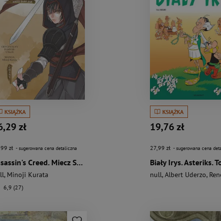
KSIĄŻKA
KSIĄŻKA
6,29 zł
19,76 zł
,99 zł
27,99 zł
- sugerowana cena detaliczna
- sugerowana cena deta
Assassin's Creed. Miecz Shao Jun. Chiny. Tom 4
Biały Irys. Asteriks. 
ll
,
Minoji Kurata
null
,
Albert Uderzo
,
René 
6,9 (27)