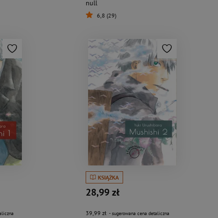
null
6,8 (29)
KSIĄŻKA
28,99 zł
39,99 zł
aliczna
- sugerowana cena detaliczna