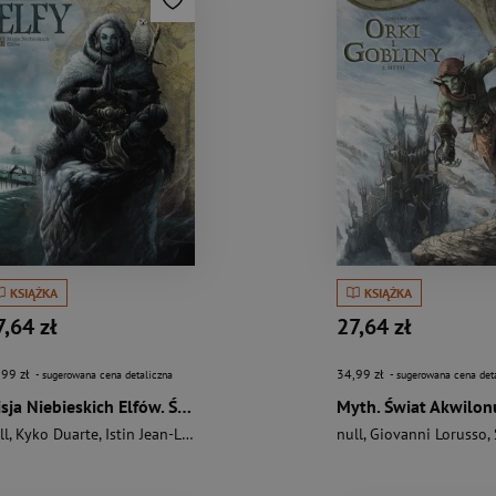
KSIĄŻKA
KSIĄŻKA
7,64 zł
27,64 zł
,99 zł
34,99 zł
- sugerowana cena detaliczna
- sugerowana cena det
Misja Niebieskich Elfów. Świat Akwilonu. Elfy. Tom 6
ll
,
Kyko Duarte
,
Istin Jean-Luc
null
,
Giovanni Lorusso
,