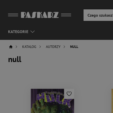
KATEGORIE
KATALOG
AUTORZY
NULL
null