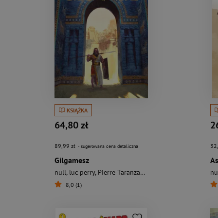
KSIĄŻKA
64,80 zł
2
89,99 zł
32
- sugerowana cena detaliczna
Gilgamesz
null
,
luc perry
,
Pierre Taranzano
,
Clotilde Bruneau
nu
8,0 (1)