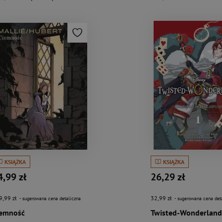
KSIĄŻKA
KSIĄŻKA
4,99 zł
26,29 zł
9,99 zł
32,99 zł
- sugerowana cena detaliczna
- sugerowana cena det
iemność