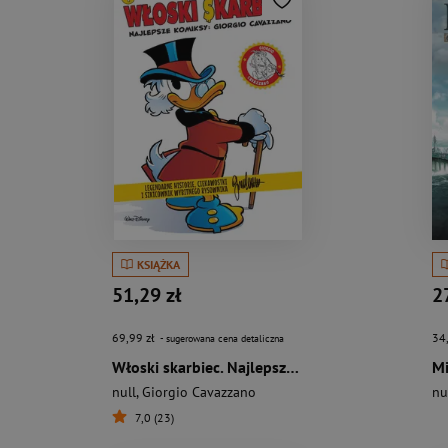
KSIĄŻKA
51,29 zł
2
69,99 zł
34
- sugerowana cena detaliczna
Włoski skarbiec. Najlepsze komiksy: Giorgio Cavazzano. Kaczki. Tom 1
null
,
Giorgio Cavazzano
nu
7,0 (23)