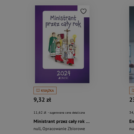
KSIĄŻKA
9,32 zł
2
11,62 zł
34
- sugerowana cena detaliczna
Ministrant przez cały rok 2024
null
,
Opracowanie Zbiorowe
nu