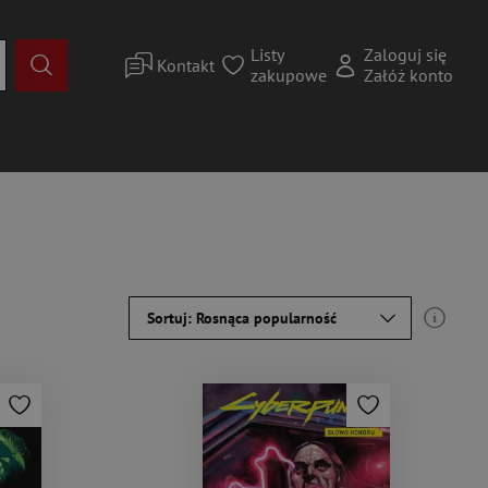
Listy
Zaloguj się
Kontakt
zakupowe
Załóż konto
Sortuj: Rosnąca popularność