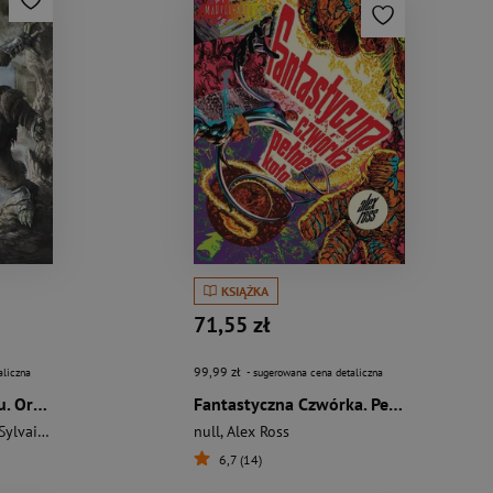
KSIĄŻKA
71,55 zł
99,99 zł
aliczna
- sugerowana cena detaliczna
Myth. Świat Akwilonu. Orki i gobliny. Tom 2
Fantastyczna Czwórka. Pełne koło
Sylvain Cordurie
null
,
Alex Ross
6,7 (14)