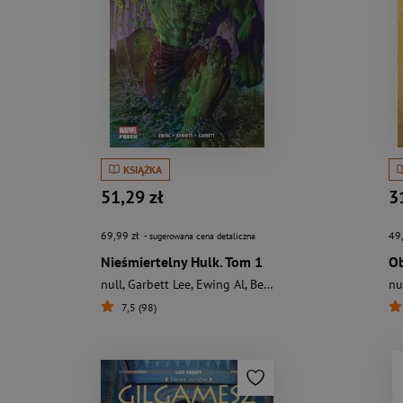
KSIĄŻKA
51,29 zł
3
69,99 zł
49
- sugerowana cena detaliczna
Nieśmiertelny Hulk. Tom 1
null
,
Garbett Lee
,
Ewing Al
,
Bennett Joe
nu
7,5 (98)