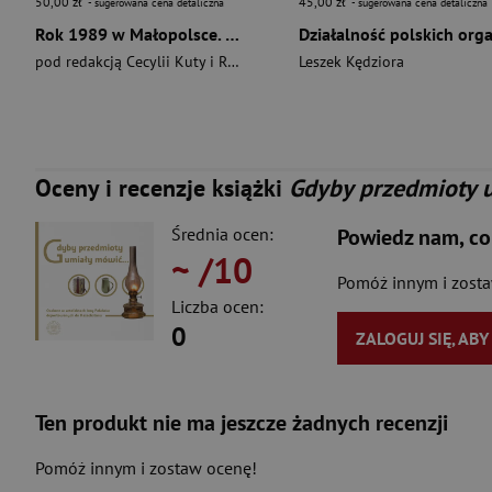
50,00 zł
45,00 zł
- sugerowana cena detaliczna
- sugerowana cena detaliczna
Rok 1989 w Małopolsce. Szkice z dziejów regionu
pod redakcją Cecylii Kuty i Rafała Opulskiego
Leszek Kędziora
Oceny i recenzje książki
Gdyby przedmioty 
Średnia ocen:
Powiedz nam, co
~
/10
Pomóż innym i zost
Liczba ocen:
0
ZALOGUJ SIĘ, AB
Ten produkt nie ma jeszcze żadnych recenzji
Pomóż innym i zostaw ocenę!