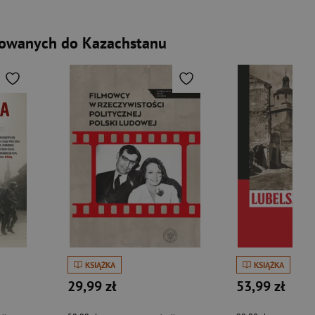
towanych do Kazachstanu
KSIĄŻKA
KSIĄŻKA
29,99 zł
53,99 zł