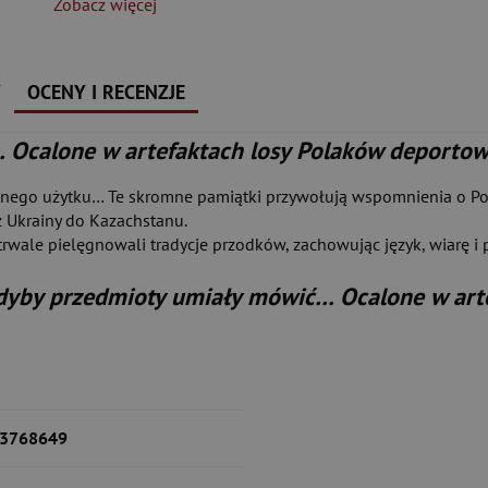
Zobacz więcej
Y
OCENY I RECENZJE
 Ocalone w artefaktach losy Polaków deporto
iennego użytku… Te skromne pamiątki przywołują wspomnienia o Pol
z Ukrainy do Kazachstanu.
rwale pielęgnowali tradycje przodków, zachowując język, wiarę i
dyby przedmioty umiały mówić… Ocalone w art
3768649