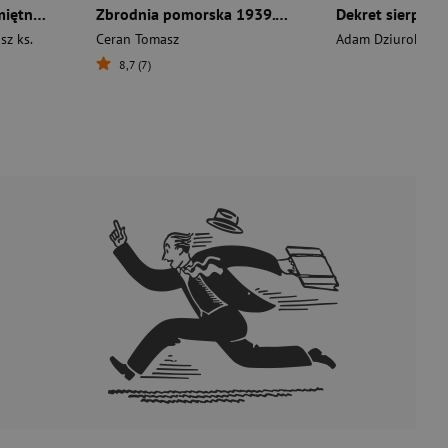
Ks. Roman Zelek, Pamiętnik proboszcza
Zbrodnia pomorska 1939. Początek ludobójstwa niemieckiego w okupowanej Polsce
sz ks.
Ceran Tomasz
Adam Dziurok
,
Prze
8,7 (7)