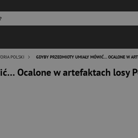
TORIA POLSKI
GDYBY PRZEDMIOTY UMIAŁY MÓWIĆ… OCALONE W AR
ć… Ocalone w artefaktach losy 