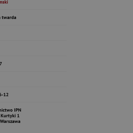
mski
 twarda
7
6-12
ictwo IPN
 Kurtyki 1
 Warszawa