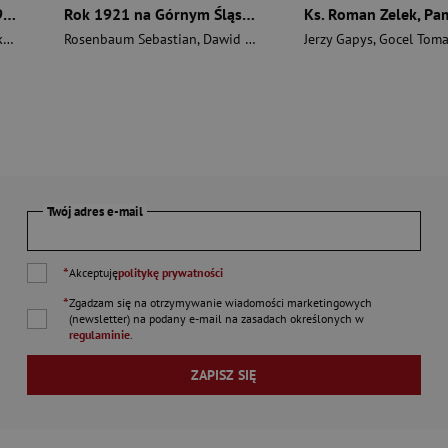
Droga od Ostrej Bramy 1944 r. Wojenna odyseja Antka Srebrnego 1939-1946
Rok 1921 na Górnym Śląsku. Tom 1. Wokół plebiscytu górnośląskiego. Tom 2. Wokół III powstania śląskiego
ł
Rosenbaum Sebastian
,
Dawid Skrabania
Jerzy Gapys
,
Węcki Mirosław
,
Gocel Toma
Twój adres e-mail
*
Akceptuję
politykę prywatności
*
Zgadzam się na otrzymywanie wiadomości marketingowych
(newsletter) na podany
e-mail
na zasadach określonych w
regulaminie
.
ZAPISZ SIĘ