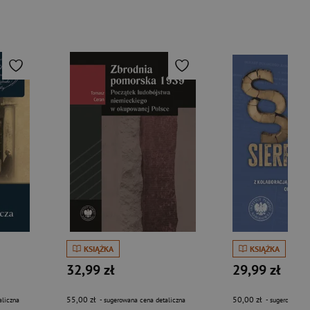
KSIĄŻKA
KSIĄŻKA
32,99 zł
29,99 zł
55,00 zł
50,00 zł
aliczna
- sugerowana cena detaliczna
- sugerowana c