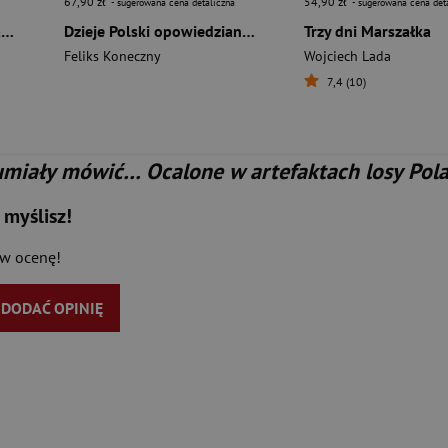
67,90 zł
54,90 zł
- sugerowana cena detaliczna
- sugerowana cena det
Działalność polskich organizacji kombatanckich we Francji w latach 1944–1970
Dzieje Polski opowiedziane dla młodzieży wyd. 2026
Trzy dni Marszałka
Feliks Koneczny
Wojciech Lada
7,4 (10)
umiały mówić… Ocalone w artefaktach losy Po
 myślisz!
aw ocenę!
Y DODAĆ OPINIĘ