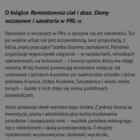
O książce
Remontownia ciał i dusz. Domy
wczasowe i sanatoria w PRL-u
Opowieść o wczasach w PRL-u zaczyna się od nieufności. Tuż
po wojnie urlop nie jest oczywistością, lecz propozycją, z
którą „masy pracujące” trzeba dopiero zaznajomić. Państwo
organizuje wypoczynek odgórnie – w sanatoriach, ośrodkach
zakładowych, na koloniach – i tworzy system, który ma objąć
miliony. W tej historii powracają konkretne miejsca: od
uzdrowisk i górskich kurortów po nadmorskie ośrodki i leśne
enklawy. Krynica, Ustka, Kudowa, Szczawnica i wiele, wiele
innych – każde z nich staje się sceną podobnych
doświadczeń.
Autor pokazuje dwie warstwy tego świata. Z jednej strony są
inwestycje, plany i administracyjne kulisy budowania
ośrodków i zarządzania nimi – wysiłek państwa mierzącego
się z niedoborem i skalą przedsięwzięcia. Z drugiej –
codzienność wczasowiczów: stołówki, wycieczki,