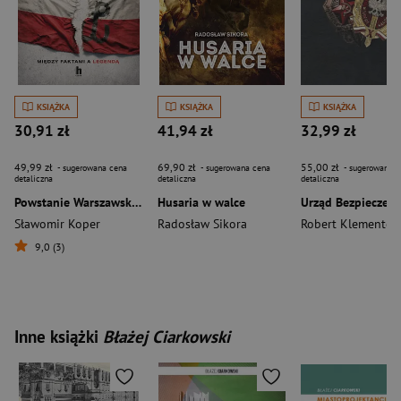
KSIĄŻKA
KSIĄŻKA
KSIĄŻKA
30,91 zł
41,94 zł
32,99 zł
49,99 zł
69,90 zł
55,00 zł
- sugerowana cena
- sugerowana cena
- sugerowana c
detaliczna
detaliczna
detaliczna
Powstanie Warszawskie. Między faktami a legendą
Husaria w walce
Sławomir Koper
Radosław Sikora
Robert Klementow
9,0 (3)
Inne książki
Błażej Ciarkowski