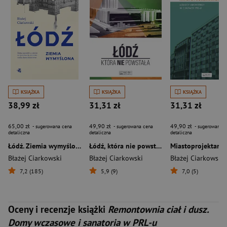
KSIĄŻKA
KSIĄŻKA
KSIĄŻKA
38,99 zł
31,31 zł
31,31 zł
65,00 zł
49,90 zł
49,90 zł
- sugerowana cena
- sugerowana cena
- sugerowana c
detaliczna
detaliczna
detaliczna
Łódź. Ziemia wymyślona
Łódź, która nie powstała
Błażej Ciarkowski
Błażej Ciarkowski
Błażej Ciarkowski
7,2 (185)
5,9 (9)
7,0 (5)
Oceny i recenzje książki
Remontownia ciał i dusz.
Domy wczasowe i sanatoria w PRL-u