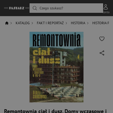
Czego szukasz?
Konto
KATALOG
FAKT I REPORTAŻ
HISTORIA
HISTORIA PO
Remontownia ciał i dusz. Domy wczasowe i