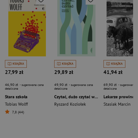
KSIĄŻKA
KSIĄŻKA
KSIĄŻKA
27,99 zł
29,89 zł
41,94 zł
46,90 zł
49,90 zł
69,90 zł
- sugerowana cena
- sugerowana cena
- sugerowana c
detaliczna
detaliczna
detaliczna
Stara szkoła
Czytać, dużo czytać wyd. 2
Lekarze prowincjo
Tobias Wolff
Ryszard Koziołek
Stasiak Marcin
7,8 (44)