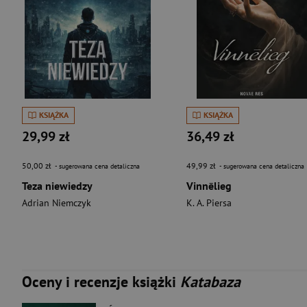
KSIĄŻKA
KSIĄŻKA
29,99 zł
36,49 zł
50,00 zł
49,99 zł
- sugerowana cena detaliczna
- sugerowana cena detaliczna
Teza niewiedzy
Vinnēlieg
Adrian Niemczyk
K. A. Piersa
Oceny i recenzje książki
Katabaza