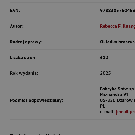
EAN:
978838375045
Autor:
Rebecca F. Kuan
Rodzaj oprawy:
Okładka broszur
Liczba stron:
612
Rok wydania:
2025
Fabryka Słów sp.
Poznańska 91
Podmiot odpowiedzialny:
05-850 Ożarów 
PL
e-mail:
[email pr