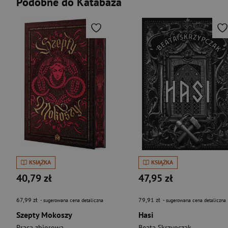
Podobne do Katabaza
KSIĄŻKA
KSIĄŻKA
40,79 zł
47,95 zł
67,99 zł
79,91 zł
- sugerowana cena detaliczna
- sugerowana cena detaliczna
Szepty Mokoszy
Hasi
Praca zbiorowa
Beata Skrzypczak