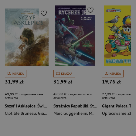
KSIĄŻKA
KSIĄŻKA
KSIĄŻKA
31,99 zł
31,99 zł
19,76 zł
49,99 zł
49,99 zł
27,99 zł
- sugerowana cena
- sugerowana cena
- sugerowana c
detaliczna
detaliczna
detaliczna
Syzyf i Asklepios. Świat Mitów
Strażnicy Republiki. Star Wars. Rycerze Jedi. Tom 1
Clotilde Bruneau
,
Gianenrico Bonacorsi
Marc Guggenheim
,
Musabekov Madibek
Opracowanie Zbi
,
Mat