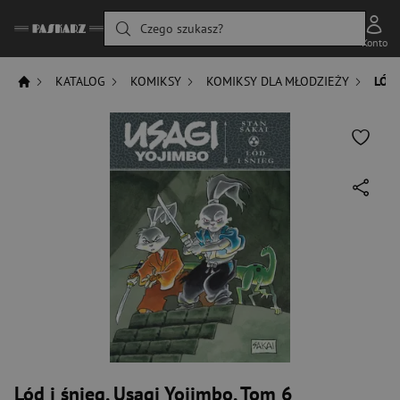
Czego szukasz?
Konto
KATALOG
KOMIKSY
KOMIKSY DLA MŁODZIEŻY
LÓD 
Lód i śnieg. Usagi Yojimbo. Tom 6