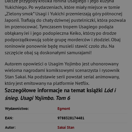
Dalsze przygody królika ronina Usagiego i jego kuzyna
Yukichiego. Po wydarzeniach, które miały miejsce w tomie
„Zielony smok” Usagi i Yukichi przemierzają góry północnej
Japonii. Trafiają do chaty dziwnej pustelniczki, która pozwala
im przenocować. Tymczasem tropem Usagiego podąża
obłąkany Jei i jego podopieczna Keiko, którzy po drodze
podporządkowują sobie grupę morderców i złodziei. Obaj
roninowie ponownie będę musieli stawić czoło złu. Na
szczęście obaj są doskonałymi samurajami!
Autorem opowieści o Usagim Yojimbo jest uhonorowany
wieloma nagrodami komiksowymi scenarzysta i rysownik
Stan Sakai. Na podstawie serii powstał serial animowany,
który jest emitowany na platformie Netflix.
Szczegółowe informacje na temat książki
Lód i
śnieg. Usagi Yojimbo. Tom 6
Wydawnictwo:
Egmont
EAN:
9788328174481
Autor:
Sakai Stan