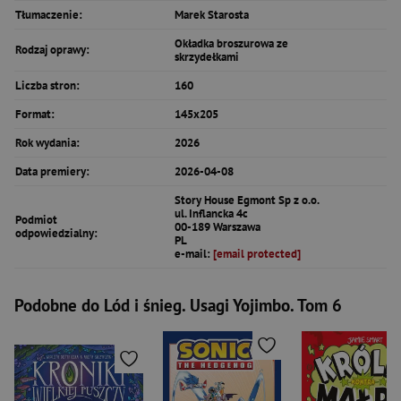
Tłumaczenie:
Marek Starosta
Okładka broszurowa ze
Rodzaj oprawy:
skrzydełkami
Liczba stron:
160
Format:
145x205
Rok wydania:
2026
Data premiery:
2026-04-08
Story House Egmont Sp z o.o.
ul. Inflancka 4c
Podmiot
00-189 Warszawa
odpowiedzialny:
PL
e-mail:
[email protected]
Podobne do Lód i śnieg. Usagi Yojimbo. Tom 6