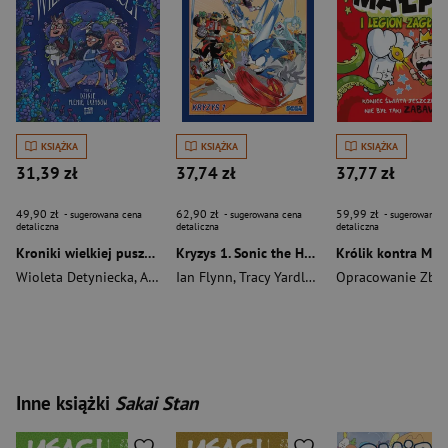
KSIĄŻKA
KSIĄŻKA
KSIĄŻKA
31,39 zł
37,74 zł
37,77 zł
49,90 zł
62,90 zł
59,99 zł
- sugerowana cena
- sugerowana cena
- sugerowana c
detaliczna
detaliczna
detaliczna
Kroniki wielkiej puszczy. Tom 2. Dzikie plemię grzybów
Kryzys 1. Sonic the Hedgehog. Tom 9 wyd. 2
Wioleta Detyniecka
,
Aneta Szczypczyk
Ian Flynn
,
Tracy Yardley
,
Jack Lawrence
Opracowanie Zbi
Inne książki
Sakai Stan