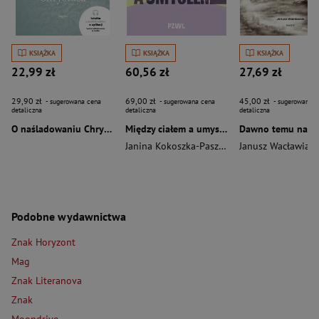
KSIĄŻKA
KSIĄŻKA
KSIĄŻKA
22,99 zł
60,56 zł
27,69 zł
29,90 zł
69,00 zł
45,00 zł
- sugerowana cena
- sugerowana cena
- sugerowana c
detaliczna
detaliczna
detaliczna
O naśladowaniu Chrystusa wyd. 2026
Między ciałem a umysłem
Janina Kokoszka-Paszkot
,
Piotr Wierzbiński
Janusz Wacławiak
Podobne wydawnictwa
Znak Horyzont
Mag
Znak Literanova
Znak