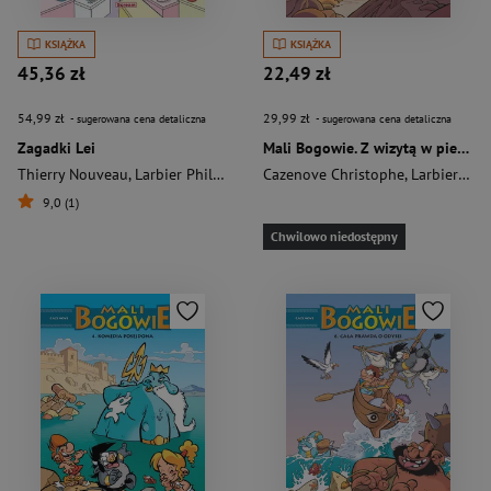
KSIĄŻKA
KSIĄŻKA
45,36 zł
22,49 zł
54,99 zł
29,99 zł
- sugerowana cena detaliczna
- sugerowana cena detaliczna
Zagadki Lei
Mali Bogowie. Z wizytą w piekle. Tom 5
Thierry Nouveau
,
Larbier Philippe
Cazenove Christophe
,
Larbier Philippe
9,0 (1)
Chwilowo niedostępny