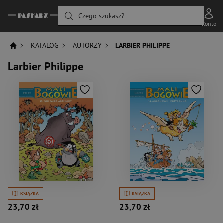
Czego szukasz?
Konto
KATALOG
AUTORZY
LARBIER PHILIPPE
Larbier Philippe
KSIĄŻKA
KSIĄŻKA
23,70 zł
23,70 zł