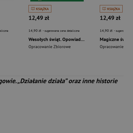
KSIĄŻKA
KSIĄŻKA
12,49 zł
12,49 zł
14,90 zł
14,90 zł
aliczna
- sugerowana cena detaliczna
- sugerowana c
Wesołych świąt. Opowiadanka & rzepiki
Opracowanie Zbiorowe
Opracowanie Zbi
wie. „Działanie działa” oraz inne historie