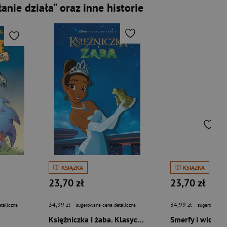
nie działa” oraz inne historie
KSIĄŻKA
KSIĄŻKA
23,70 zł
23,70 zł
34,99 zł
34,99 zł
taliczna
- sugerowana cena detaliczna
- sugerowana c
Księżniczka i żaba. Klasyczne baśnie Disneya