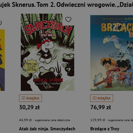
ek Sknerus. Tom 2. Odwieczni wrogowie. „Działa
KSIĄŻKA
KSIĄŻKA
30,29 zł
76,99 zł
44,99 zł
129,99 zł
- sugerowana cena detaliczna
- sugerowana cena de
Atak żab ninja. Smoczydech
Brzdące z Troy