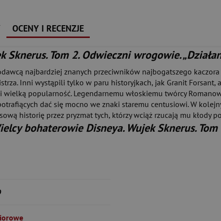
Y
OCENY I RECENZJE
 Sknerus. Tom 2. Odwieczni wrogowie. „Działanie
odawcą najbardziej znanych przeciwników najbogatszego kaczora na
za. Inni wystąpili tylko w paru historyjkach, jak Granit Forsant, a
kali wielką popularność. Legendarnemu włoskiemu twórcy Romanowi
o potrafiących dać się mocno we znaki staremu centusiowi. W kole
wą historię przez pryzmat tych, którzy wciąż rzucają mu kłody po
ielcy bohaterowie Disneya. Wujek Sknerus. Tom 
9
iorowe