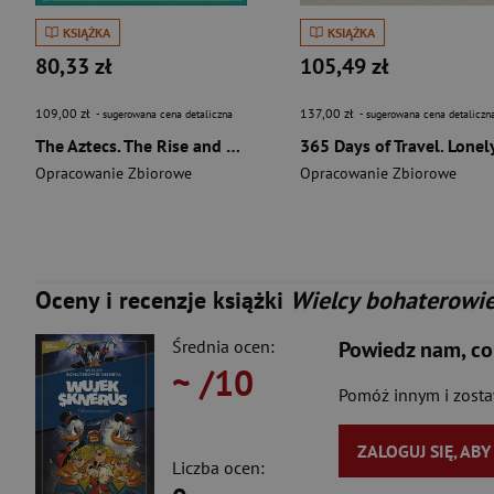
KSIĄŻKA
KSIĄŻKA
80,33 zł
105,49 zł
109,00 zł
137,00 zł
- sugerowana cena detaliczna
- sugerowana cena detaliczn
The Aztecs. The Rise and Fall of a Mighty Empire
Opracowanie Zbiorowe
Opracowanie Zbiorowe
Oceny i recenzje książki
Wielcy bohaterowie 
Średnia ocen:
Powiedz nam, co
~
/10
Pomóż innym i zost
ZALOGUJ SIĘ, AB
Liczba ocen: