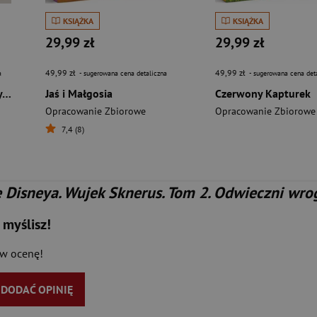
KSIĄŻKA
KSIĄŻKA
29,99 zł
29,99 zł
49,99 zł
49,99 zł
a
- sugerowana cena detaliczna
- sugerowana cena det
365 Days of Travel. Lonely Planet
Jaś i Małgosia
Czerwony Kapturek
Opracowanie Zbiorowe
Opracowanie Zbiorowe
7,4 (8)
Disneya. Wujek Sknerus. Tom 2. Odwieczni wrogo
 myślisz!
aw ocenę!
Y DODAĆ OPINIĘ