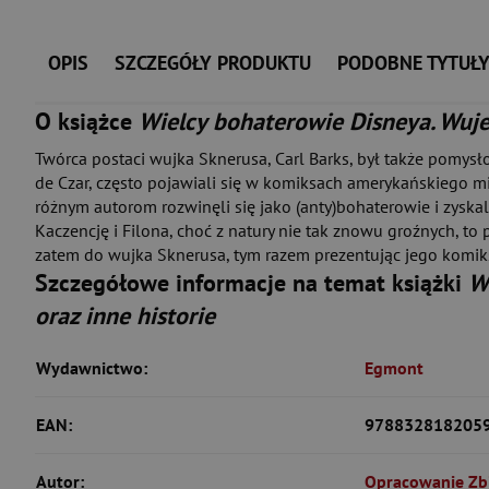
OPIS
SZCZEGÓŁY PRODUKTU
PODOBNE TYTUŁ
O książce
Wielcy bohaterowie Disneya. Wujek
Twórca postaci wujka Sknerusa, Carl Barks, był także pomysł
de Czar, często pojawiali się w komiksach amerykańskiego mistr
różnym autorom rozwinęli się jako (anty)bohaterowie i zys
Kaczencję i Filona, choć z natury nie tak znowu groźnych, t
zatem do wujka Sknerusa, tym razem prezentując jego komikso
Szczegółowe informacje na temat książki
W
oraz inne historie
Wydawnictwo:
Egmont
EAN:
978832818205
Autor:
Opracowanie Zb