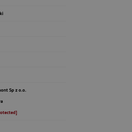
ki
ont Sp z o.o.
wa
rotected]