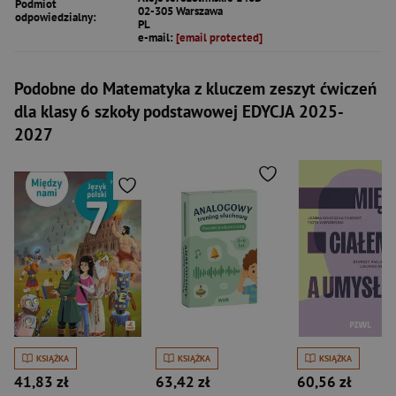
Podmiot
02-305 Warszawa
odpowiedzialny:
PL
e-mail:
[email protected]
Podobne do Matematyka z kluczem zeszyt ćwiczeń
dla klasy 6 szkoły podstawowej EDYCJA 2025-
2027
KSIĄŻKA
KSIĄŻKA
KSIĄŻKA
41,83 zł
63,42 zł
60,56 zł