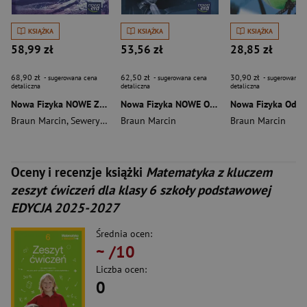
KSIĄŻKA
KSIĄŻKA
KSIĄŻKA
58,99 zł
53,56 zł
28,85 zł
68,90 zł
62,50 zł
30,90 zł
- sugerowana cena
- sugerowana cena
- sugerowana c
detaliczna
detaliczna
detaliczna
Nowa Fizyka NOWE ZROZUMIEĆ FIZYKĘ podręcznik część 3 zakres rozszerzony EDYCJA 2026
Nowa Fizyka NOWE ODKRYĆ FIZYKĘ podręcznik część 3 zakres podstawowy EDYCJA 2026
Braun Marcin
,
Seweryn-Byczuk Agnieszka
Braun Marcin
Braun Marcin
Oceny i recenzje książki
Matematyka z kluczem
zeszyt ćwiczeń dla klasy 6 szkoły podstawowej
EDYCJA 2025-2027
Średnia ocen:
~
/10
Liczba ocen:
0