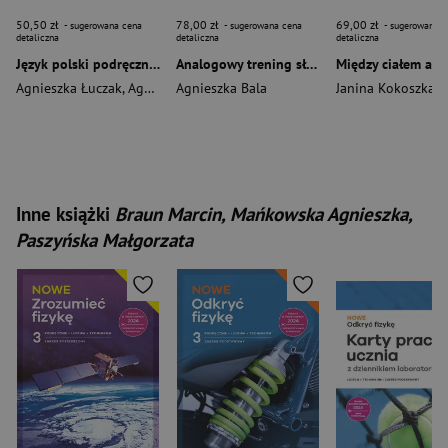
50,50 zł
78,00 zł
69,00 zł
- sugerowana cena
- sugerowana cena
- sugerowana c
detaliczna
detaliczna
detaliczna
Język polski podręcznik dla klasy 7 Między nami EDYCJA 2026
Analogowy trening słuchowy. Poziom podstawowy 3-6 lat
Agnieszka Łuczak
,
Agnieszka Suchowierska
Agnieszka Bala
,
Roland Maszka
Inne książki
Braun Marcin, Mańkowska Agnieszka,
Paszyńska Małgorzata