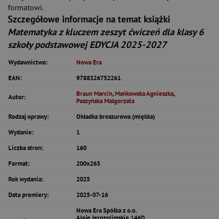
formatowi.
Szczegółowe informacje na temat książki
Matematyka z kluczem zeszyt ćwiczeń dla klasy 6
szkoły podstawowej EDYCJA 2025-2027
Wydawnictwo:
Nowa Era
EAN:
9788326752261
Braun Marcin
,
Mańkowska Agnieszka
,
Autor:
Paszyńska Małgorzata
Rodzaj oprawy:
Okładka broszurowa (miękka)
Wydanie:
1
Liczba stron:
160
Format:
200x265
Rok wydania:
2025
Data premiery:
2025-07-16
Nowa Era Spółka z o.o.
Aleje Jerozolimskie 146D