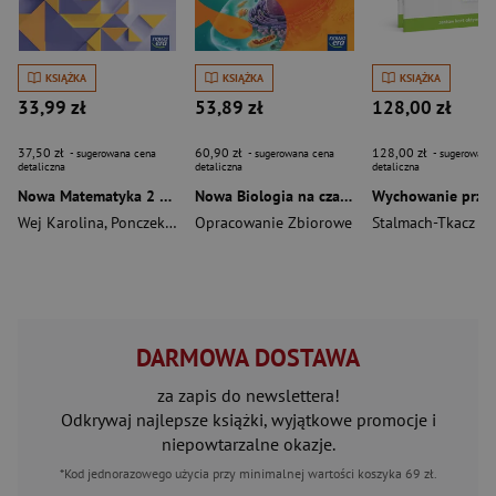
KSIĄŻKA
KSIĄŻKA
KSIĄŻKA
33,99 zł
53,89 zł
128,00 zł
37,50 zł
60,90 zł
128,00 zł
- sugerowana cena
- sugerowana cena
- sugerowana
detaliczna
detaliczna
detaliczna
Nowa Matematyka 2 maturalne karty pracy zakres rozszerzony EDYCJA 2025
Nowa Biologia na czasie 1 SMARTBOOK liceum i technikum zakres podstawowy EDYCJA 2025
Wej Karolina
,
Ponczek Dorota
Opracowanie Zbiorowe
Stalmach-Tkacz A
DARMOWA DOSTAWA
za zapis do newslettera!
Odkrywaj najlepsze książki, wyjątkowe promocje i
niepowtarzalne okazje.
*Kod jednorazowego użycia przy minimalnej wartości koszyka 69 zł.