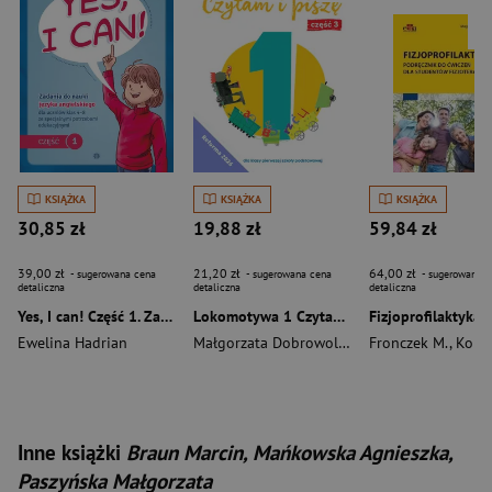
KSIĄŻKA
KSIĄŻKA
KSIĄŻKA
30,85 zł
19,88 zł
59,84 zł
39,00 zł
21,20 zł
64,00 zł
- sugerowana cena
- sugerowana cena
- sugerowana c
detaliczna
detaliczna
detaliczna
Yes, I can! Część 1. Zadania do nauki języka angielskiego dla uczniów klas 4–8 ze specjalnymi potrzebami edukacyjnymi
Lokomotywa 1 Czytam i piszę Ćwiczenia cz 3 EDYCJA 2026
Ewelina Hadrian
Małgorzata Dobrowolska
,
Barbara Szczawińs
Fronczek M.
,
Kopac
Inne książki
Braun Marcin, Mańkowska Agnieszka,
Paszyńska Małgorzata