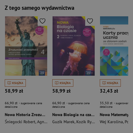
Z tego samego wydawnictwa
KSIĄŻKA
KSIĄŻKA
KSIĄŻKA
58,99 zł
58,99 zł
32,43 zł
66,90 zł
66,90 zł
35,50 zł
- sugerowana cena
- sugerowana cena
- sugerowana c
detaliczna
detaliczna
detaliczna
Nowa Historia Zrozumieć przeszłość podręcznik 4 liceum i technikum zakres rozszerzony EDYCJA 2025
Nowa Biologia na czasie 2 Podręcznik Zakres rozszerzony Liceum i technikum.
Śniegocki Robert
,
Agnieszka Zielińska
Guzik Marek
,
Kozik Ryszard
Wej Karolina
,
Renata Matusze
,
Ponczek 