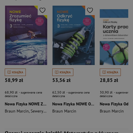
KSIĄŻKA
KSIĄŻKA
KSIĄŻKA
58,99 zł
53,56 zł
28,85 zł
68,90 zł
62,50 zł
30,90 zł
- sugerowana cena
- sugerowana cena
- sugerowana c
detaliczna
detaliczna
detaliczna
Nowa Fizyka NOWE ZROZUMIEĆ FIZYKĘ podręcznik część 3 zakres rozszerzony EDYCJA 2026
Nowa Fizyka NOWE ODKRYĆ FIZYKĘ podręcznik część 3 zakres podstawowy EDYCJA 2026
Braun Marcin
,
Seweryn-Byczuk Agnieszka
Braun Marcin
Braun Marcin