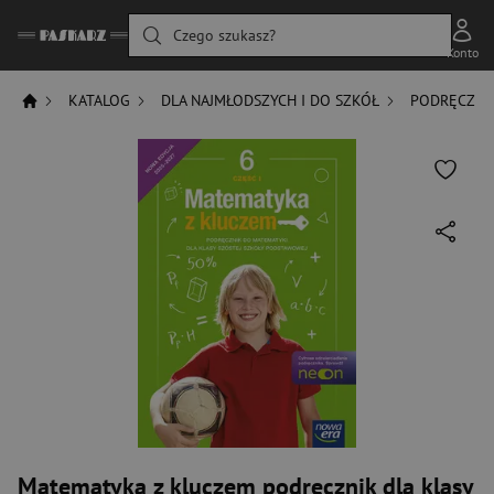
Czego szukasz?
Konto
KATALOG
DLA NAJMŁODSZYCH I DO SZKÓŁ
PODRĘCZNIK
Matematyka z kluczem podręcznik dla klasy