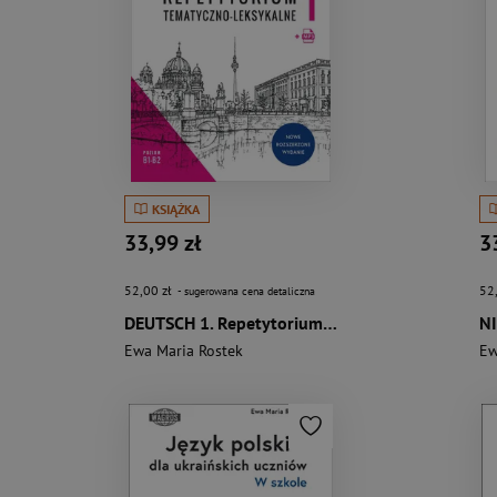
KSIĄŻKA
33,99 zł
3
52,00 zł
52
- sugerowana cena detaliczna
DEUTSCH 1. Repetytorium tematyczno-leksykalne. Poziom B1-B2
Ewa Maria Rostek
Ew