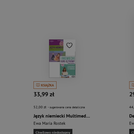
KSIĄŻKA
33,99 zł
2
52,00 zł
44
- sugerowana cena detaliczna
Język niemiecki Multimedialne kompendium tematyczne (+ CD: program i mp3)
Ewa Maria Rostek
Ew
Chwilowo niedostępny
C