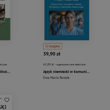
KSIĄŻKA
39,90 zł
62,00 zł
aliczna
- sugerowana cena detaliczna
Język polski dla Ukraińców W pracy słowa zwroty i zdania do codziennego użytku po polsku i ukraińsku
Język niemiecki w komunikacji medycznej. Słownictwo, wyrażenia i zdania dla lekarzy i personelu medycznego
Ewa Maria Rostek