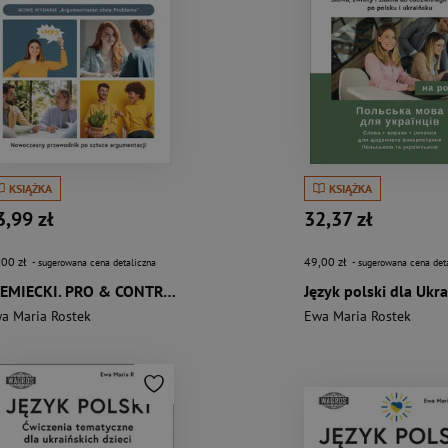
KSIĄŻKA
KSIĄŻKA
3,99 zł
32,37 zł
,00 zł
49,00 zł
- sugerowana cena detaliczna
- sugerowana cena det
NIEMIECKI. PRO & CONTRA. 60 tematów. Poziom B1-C1
a Maria Rostek
Ewa Maria Rostek