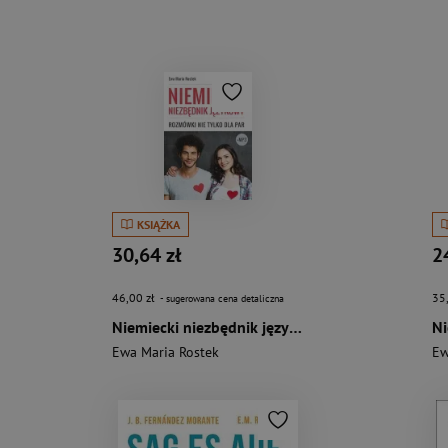
KSIĄŻKA
30,64 zł
2
46,00 zł
35
- sugerowana cena detaliczna
Niemiecki niezbędnik językowy Rozmówki nie tylko dla par
Ewa Maria Rostek
Ew