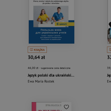
KSIĄŻKA
30,64 zł
3
46,00 zł
39
- sugerowana cena detaliczna
Język polski dla ukraińskich uczniów. W szkole. Słowa , zwroty i zdania do codziennego użytku po polsku i ukraińsku
Ewa Maria Rostek
Ew