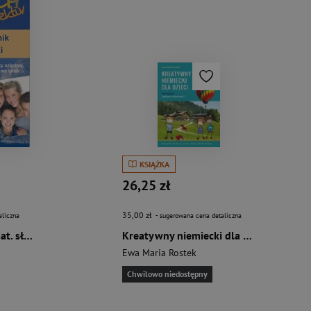
KSIĄŻKA
26,25 zł
35,00 zł
aliczna
- sugerowana cena detaliczna
Deutsch Effektiv. Temat. słownik pol-niem. WAGROS
Kreatywny niemiecki dla dzieci Wortspiele
Ewa Maria Rostek
Chwilowo niedostępny