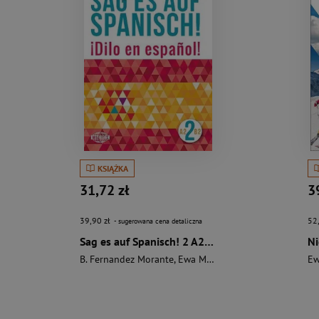
KSIĄŻKA
31,72 zł
3
39,90 zł
52
- sugerowana cena detaliczna
Sag es auf Spanisch! 2 A2-B2 WAGROS
B. Fernandez Morante
,
Ewa Maria Rostek
Ew