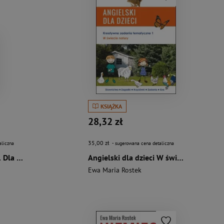
KSIĄŻKA
28,32 zł
35,00 zł
aliczna
- sugerowana cena detaliczna
Niemiecki na temat 1 Dla młodzieży i studentów Teksty - dialogi – zadania
Angielski dla dzieci W świecie natury
Ewa Maria Rostek