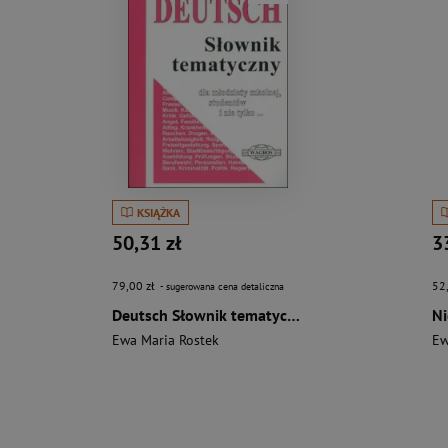
KSIĄŻKA
50,31 zł
3
79,00 zł
52
- sugerowana cena detaliczna
Deutsch Słownik tematyczny (wersja podstawowa)
Ewa Maria Rostek
Ew