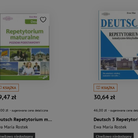
KSIĄŻKA
KSIĄŻKA
9,47 zł
30,64 zł
,00 zł
46,00 zł
- sugerowana cena detaliczna
- sugerowana cena det
Deutsch Repetytorium maturalne poziom podstawowy (+2CD)
a Maria Rostek
Ewa Maria Rostek
hwilowo niedostępny
Chwilowo niedostępny