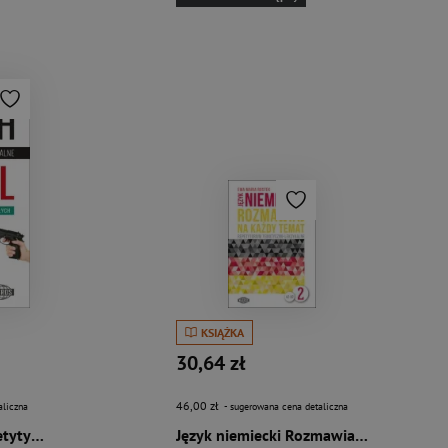
KSIĄŻKA
30,64 zł
46,00 zł
aliczna
- sugerowana cena detaliczna
Deutsch Spezial Repetytytorium tematyczno – leksykalne (+mp3
Język niemiecki Rozmawiaj na każdy temat 2 (+mp3)