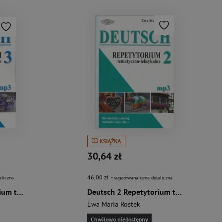
KSIĄŻKA
30,64 zł
46,00 zł
aliczna
- sugerowana cena detaliczna
Deutsch 3 Repetytorium tematyczno – leksykalne (+mp3)
Deutsch 2 Repetytorium tematyczno – leksykalne (+mp3)
Ewa Maria Rostek
Chwilowo niedostępny