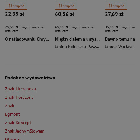
KSIĄŻKA
KSIĄŻKA
KSIĄŻKA
22,99 zł
60,56 zł
27,69 zł
29,90 zł
69,00 zł
45,00 zł
- sugerowana cena
- sugerowana cena
- sugerowana c
detaliczna
detaliczna
detaliczna
O naśladowaniu Chrystusa wyd. 2026
Między ciałem a umysłem
Janina Kokoszka-Paszkot
,
Piotr Wierzbiński
Janusz Wacławiak
Podobne wydawnictwa
Znak Literanova
Znak Horyzont
Znak
Egmont
Znak Koncept
Znak JednymSłowem
Otwarte