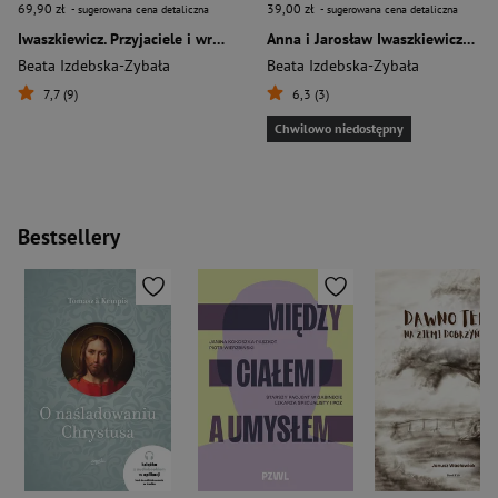
69,90 zł
39,00 zł
- sugerowana cena detaliczna
- sugerowana cena detaliczna
Iwaszkiewicz. Przyjaciele i wrogowie
Anna i Jarosław Iwaszkiewiczowie Sprawiedliwi wśród Narodów Świata
Beata Izdebska-Zybała
Beata Izdebska-Zybała
7,7 (9)
6,3 (3)
Chwilowo niedostępny
Bestsellery