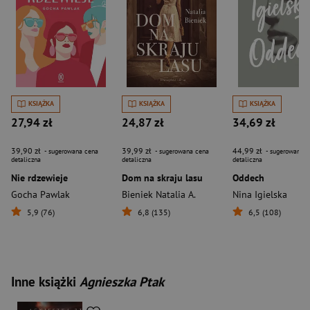
KSIĄŻKA
KSIĄŻKA
KSIĄŻKA
27,94 zł
24,87 zł
34,69 zł
39,90 zł
39,99 zł
44,99 zł
- sugerowana cena
- sugerowana cena
- sugerowana c
detaliczna
detaliczna
detaliczna
Nie rdzewieje
Dom na skraju lasu
Oddech
Gocha Pawlak
Bieniek Natalia A.
Nina Igielska
5,9 (76)
6,8 (135)
6,5 (108)
Inne książki
Agnieszka Ptak