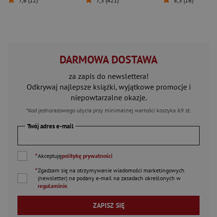
7,6 (12)
7,3 (421)
8,3 (16)
DARMOWA DOSTAWA
za zapis do newslettera!
Odkrywaj najlepsze książki, wyjątkowe promocje i
niepowtarzalne okazje.
*Kod jednorazowego użycia przy minimalnej wartości koszyka 69 zł.
Twój adres e-mail
*
Akceptuję
politykę prywatności
*
Zgadzam się na otrzymywanie wiadomości marketingowych
(newsletter) na podany
e-mail
na zasadach określonych w
regulaminie
.
ZAPISZ SIĘ