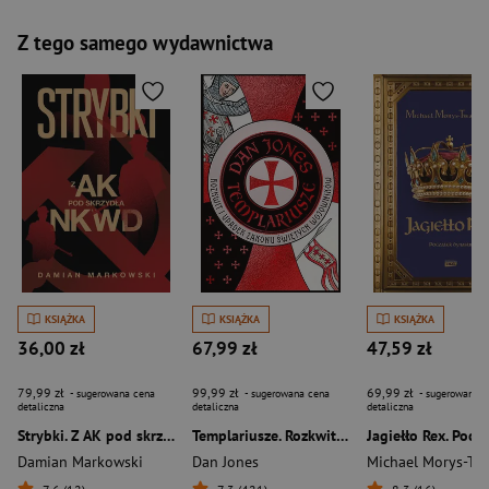
Z tego samego wydawnictwa
KSIĄŻKA
KSIĄŻKA
KSIĄŻKA
36,00 zł
67,99 zł
47,59 zł
79,99 zł
99,99 zł
69,99 zł
- sugerowana cena
- sugerowana cena
- sugerowana c
detaliczna
detaliczna
detaliczna
Strybki. Z AK pod skrzydła NKWD
Templariusze. Rozkwit i upadek zakonu świętych wojowników
Damian Markowski
Dan Jones