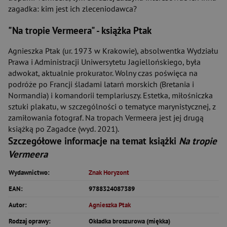
zagadka: kim jest ich zleceniodawca?
"Na tropie Vermeera"
- książka Ptak
Agnieszka Ptak (ur. 1973 w Krakowie), absolwentka Wydziału
Prawa i Administracji Uniwersytetu Jagiellońskiego, była
adwokat, aktualnie prokurator. Wolny czas poświęca na
podróże po Francji śladami latarń morskich (Bretania i
Normandia) i komandorii templariuszy. Estetka, miłośniczka
sztuki plakatu, w szczególności o tematyce marynistycznej, z
zamiłowania fotograf. Na tropach Vermeera jest jej drugą
książką po Zagadce (wyd. 2021).
Szczegółowe informacje na temat książki
Na tropie
Vermeera
Wydawnictwo:
Znak Horyzont
EAN:
9788324087389
Autor:
Agnieszka Ptak
Rodzaj oprawy:
Okładka broszurowa (miękka)