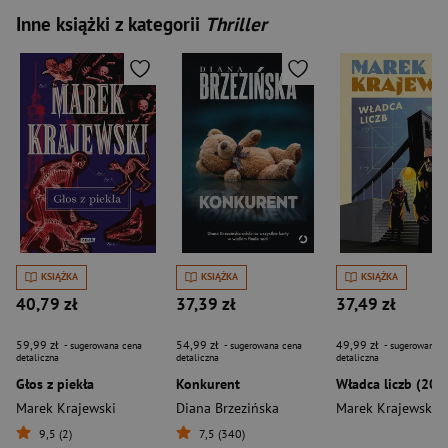
Inne książki z kategorii
Thriller
KSIĄŻKA
KSIĄŻKA
KSIĄŻKA
40,79 zł
37,39 zł
37,49 zł
59,99 zł
54,99 zł
49,99 zł
- sugerowana cena
- sugerowana cena
- sugerowana c
detaliczna
detaliczna
detaliczna
Głos z piekła
Konkurent
Władca liczb (202
Marek Krajewski
Diana Brzezińska
Marek Krajewski
9,5 (2)
7,5 (340)