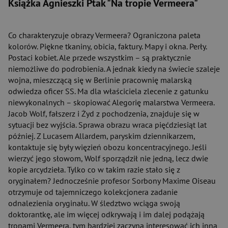
Książka Agnieszki Ptak "Na tropie Vermeera"
Co charakteryzuje obrazy Vermeera? Ograniczona paleta
kolorów. Piękne tkaniny, obicia, faktury. Mapy i okna. Perły.
Postaci kobiet. Ale przede wszystkim – są praktycznie
niemożliwe do podrobienia. A jednak kiedy na świecie szaleje
wojna, mieszczącą się w Berlinie pracownię malarską
odwiedza oficer SS. Ma dla właściciela zlecenie z gatunku
niewykonalnych – skopiować Alegorię malarstwa Vermeera.
Jacob Wolf, fałszerz i Żyd z pochodzenia, znajduje się w
sytuacji bez wyjścia. Sprawa obrazu wraca pięćdziesiąt lat
później. Z Lucasem Allardem, paryskim dziennikarzem,
kontaktuje się były więzień obozu koncentracyjnego. Jeśli
wierzyć jego słowom, Wolf sporządził nie jedną, lecz dwie
kopie arcydzieła. Tylko co w takim razie stało się z
oryginałem? Jednocześnie profesor Sorbony Maxime Oiseau
otrzymuje od tajemniczego kolekcjonera zadanie
odnalezienia oryginału. W śledztwo wciąga swoją
doktorantkę, ale im więcej odkrywają i im dalej podążają
tropami Vermeera, tym bardziej zaczyna interesować ich inna