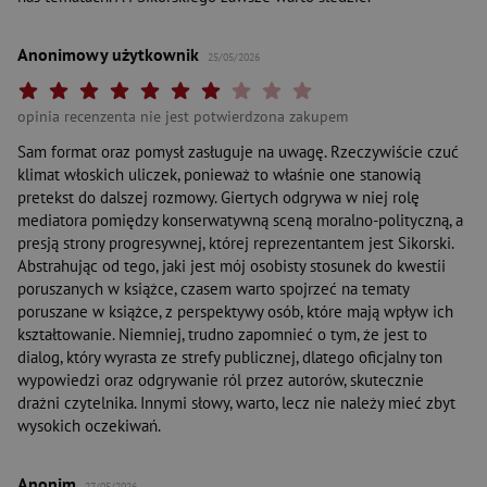
Anonimowy użytkownik
25/05/2026
Twoja ocena: Beznadziejna 1/10"
Twoja ocena: Bardzo słaba 2/10"
Twoja ocena: Słaba 3/10"
Twoja ocena: Może być 4/10"
Twoja ocena: Przeciętna 5/10"
Twoja ocena: Dobra 6/10"
Twoja ocena: Bardzo dobra 7/10"
Twoja ocena: Rewelacyjna 8/10"
Twoja ocena: Wybitna 9/10"
Twoja ocena: Arcydzieło 10
opinia recenzenta nie jest potwierdzona zakupem
Sam format oraz pomysł zasługuje na uwagę. Rzeczywiście czuć
klimat włoskich uliczek, ponieważ to właśnie one stanowią
pretekst do dalszej rozmowy. Giertych odgrywa w niej rolę
mediatora pomiędzy konserwatywną sceną moralno-polityczną, a
presją strony progresywnej, której reprezentantem jest Sikorski.
Abstrahując od tego, jaki jest mój osobisty stosunek do kwestii
poruszanych w książce, czasem warto spojrzeć na tematy
poruszane w książce, z perspektywy osób, które mają wpływ ich
kształtowanie. Niemniej, trudno zapomnieć o tym, że jest to
dialog, który wyrasta ze strefy publicznej, dlatego oficjalny ton
wypowiedzi oraz odgrywanie ról przez autorów, skutecznie
drażni czytelnika. Innymi słowy, warto, lecz nie należy mieć zbyt
wysokich oczekiwań.
Anonim
27/05/2026