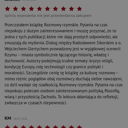
Twoja ocena: Beznadziejna 1/10"
Twoja ocena: Bardzo słaba 2/10"
Twoja ocena: Słaba 3/10"
Twoja ocena: Może być 4/10"
Twoja ocena: Przeciętna 5/10"
Twoja ocena: Dobra 6/10"
Twoja ocena: Bardzo dobra 7/10"
Twoja ocena: Rewelacyjna 8/10"
Twoja ocena: Wybitna 9/10"
Twoja ocena: Arcydzieło 10
opinia recenzenta nie jest potwierdzona zakupem
Przeczytałem książkę Rozmowy rzymskie. Pytania na czas
niepokoju z dużym zainteresowaniem i muszę przyznać, że to
jedna z tych publikacji, które nie dają prostych odpowiedzi, ale
zmuszają do myślenia. Dialog między Radosławem Sikorskim a o.
Wojciechem Giertychem prowadzony jest w wyjątkowej scenerii
Rzymu – miasta symbolicznie łączącego historię, władzę i
duchowość. Autorzy podejmują trudne tematy: kryzys religii,
kondycję Europy, rolę technologii czy granice polityki i
moralności. Szczególnie cenię tę książkę za kulturę rozmowy –
mimo różnic poglądów obaj rozmówcy słuchają siebie nawzajem,
co dziś wydaje się rzadkością. Rozmowy rzymskie. Pytania na czas
niepokoju polecam osobom zainteresowanym polityką, filozofią,
wiarą i przyszłością Zachodu. To lektura skłaniająca do refleksji,
zwłaszcza w czasach niepewności.
KM
08/07/2026
Twoja ocena: Beznadziejna 1/10"
Twoja ocena: Bardzo słaba 2/10"
Twoja ocena: Słaba 3/10"
Twoja ocena: Może być 4/10"
Twoja ocena: Przeciętna 5/10"
Twoja ocena: Dobra 6/10"
Twoja ocena: Bardzo dobra 7/10"
Twoja ocena: Rewelacyjna 8/10"
Twoja ocena: Wybitna 9/10"
Twoja ocena: Arcydzieło 10