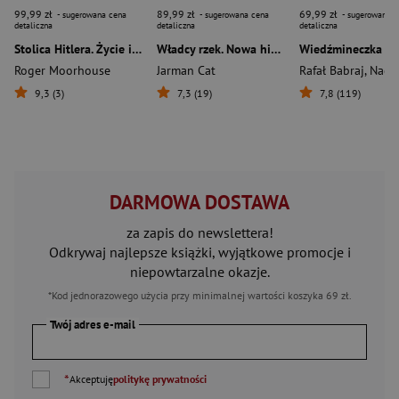
99,99 zł
89,99 zł
69,99 zł
- sugerowana cena
- sugerowana cena
- sugerowana c
detaliczna
detaliczna
detaliczna
Stolica Hitlera. Życie i śmierć w wojennym Berlinie (wyd. 2026)
Władcy rzek. Nowa historia wikingów
Wiedźmineczka
Roger Moorhouse
Jarman Cat
Rafał Babraj
,
Nadia G
9,3 (3)
7,3 (19)
7,8 (119)
DARMOWA DOSTAWA
za zapis do newslettera!
Odkrywaj najlepsze książki, wyjątkowe promocje i
niepowtarzalne okazje.
*Kod jednorazowego użycia przy minimalnej wartości koszyka 69 zł.
Twój adres e-mail
*
Akceptuję
politykę prywatności