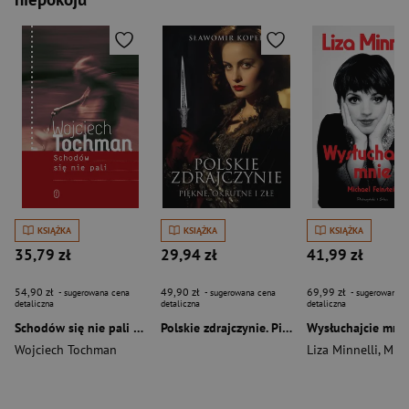
KSIĄŻKA
KSIĄŻKA
KSIĄŻKA
35,79 zł
29,94 zł
41,99 zł
54,90 zł
49,90 zł
69,99 zł
- sugerowana cena
- sugerowana cena
- sugerowana c
detaliczna
detaliczna
detaliczna
Schodów się nie pali wyd. 2026
Polskie zdrajczynie. Piękne, okrutne i złe
Wysłuchajcie mni
Wojciech Tochman
Liza Minnelli
,
Michael Fe