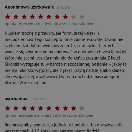
Anonimowy użytkownik
25/05/2026
Twoja ocena: Beznadziejna 1/10"
Twoja ocena: Bardzo słaba 2/10"
Twoja ocena: Słaba 3/10"
Twoja ocena: Może być 4/10"
Twoja ocena: Przeciętna 5/10"
Twoja ocena: Dobra 6/10"
Twoja ocena: Bardzo dobra 7/10"
Twoja ocena: Rewelacyjna 8/10"
Twoja ocena: Wybitna 9/10"
Twoja ocena: Arcydzieło 10
opinia recenzenta nie jest potwierdzona zakupem
Kupiłem trochę z przekory, ale formuła tej książki i
niecodzienność tego konceptu mnie zainteresowały. Dawno nie
czytałem tak dobrej wymiany zdań. Czasem ojciec Giertych
wydaje się zbyt mocno meandrować w doktrynie chrześcijańskiej,
która miejscami jest dla mnie nie do końca zrozumiała. Z kolei
Sikorski występuje tu w bardzo niecodziennej odsłonie – jakby to
nie był Sikorski: wątpiący, ale z jakąś ukrytą nadzieją albo śladem
chrześcijańskiej wrażliwości. Do tego dochodzi masa anegdot i
historii. Warte grzechu.
asurbanipal
25/05/2026
Twoja ocena: Beznadziejna 1/10"
Twoja ocena: Bardzo słaba 2/10"
Twoja ocena: Słaba 3/10"
Twoja ocena: Może być 4/10"
Twoja ocena: Przeciętna 5/10"
Twoja ocena: Dobra 6/10"
Twoja ocena: Bardzo dobra 7/10"
Twoja ocena: Rewelacyjna 8/10"
Twoja ocena: Wybitna 9/10"
Twoja ocena: Arcydzieło 10
opinia recenzenta nie jest potwierdzona zakupem
Rozmowy niby rzymskie, a jednak też polskie - bo o ważnych dla
nas tematach. A i Sikorskiego zawsze warto śledzić!