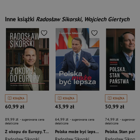
Inne książki
Radosław Sikorski, Wojciech Giertych
KSIĄŻKA
KSIĄŻKA
KSIĄŻKA
60,99 zł
43,99 zł
50,99 zł
89,99 zł
64,99 zł
74,99 zł
- sugerowana cena
- sugerowana cena
- sugerowana c
detaliczna
detaliczna
detaliczna
Z okopu do Europy. Trzy dekady w centrum wydarzeń
Polska może być lepsza (nowe wydanie)
Polska. Stan pańs
Radosław Sikorski
Radosław Sikorski
Radosław Sikorski