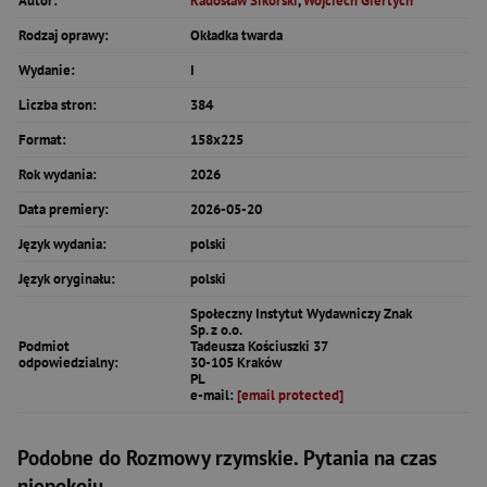
Autor:
Radosław Sikorski
,
Wojciech Giertych
Rodzaj oprawy:
Okładka twarda
Wydanie:
I
Liczba stron:
384
Format:
158x225
Rok wydania:
2026
Data premiery:
2026-05-20
Język wydania:
polski
Język oryginału:
polski
Społeczny Instytut Wydawniczy Znak
Sp. z o.o.
Podmiot
Tadeusza Kościuszki 37
odpowiedzialny:
30-105 Kraków
PL
e-mail:
[email protected]
Podobne do Rozmowy rzymskie. Pytania na czas
niepokoju