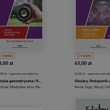
KSIĄŻKA
KSIĄŻKA
3,00 zł
63,00 zł
,00 zł
63,00 zł
- sugerowana cena detaliczna
- sugerowana cena det
Optyka geometryczna i fizyczna dla optyków
źniak Władysław Artur
,
Marek Zając
Marek Zając
,
Maciej Cie