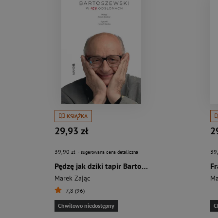
KSIĄŻKA
29,93 zł
2
39,90 zł
39
- sugerowana cena detaliczna
Pędzę jak dziki tapir Bartoszewski w 123 odsłonach
Marek Zając
Ma
7,8 (96)
Chwilowo niedostępny
C