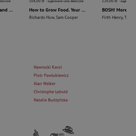
104,00 zł
120,00 zł
taliczna
- sugerowana cena detaliczna
- sugerowana 
The Aztecs. The Rise and Fall of a Mighty Empire
How to Grow Food. Your Crop-by-Crop Guide to Growing, Cooking, & Preserving
Richards Huw
,
Sam Cooper
Firth Henry
,
Theas
Nawrocki Karol
Piotr Pawlukiewicz
Alan Walker
Christophe Lebold
Natalia Budzyńska