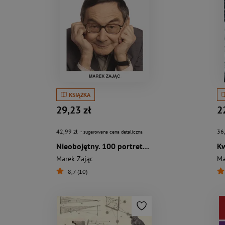
KSIĄŻKA
29,23 zł
2
42,99 zł
36
- sugerowana cena detaliczna
Nieobojętny. 100 portretów Mariana Turskiego
Marek Zając
Ma
8,7 (10)