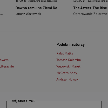
45,00 zł
109,00 zł
- sugerowana cena detaliczna
- sugerowana cena de
Dawno temu na Ziemi Dobrzyńskiej
i
Janusz Wacławiak
Opracowanie Zbiorowe
Podobni autorzy
Rafał Majka
łowem
Tomasz Kalemba
iterackie
Węcowski Marek
McGrath Andy
Andrzej Nowak
Twój adres e-mail