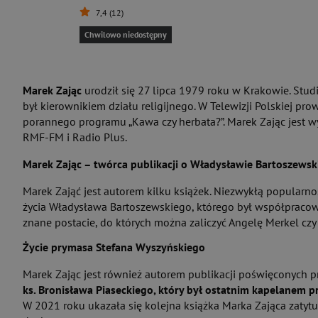
7,4 (12)
Chwilowo niedostępny
Marek Zając
urodził się 27 lipca 1979 roku w Krakowie. Stu
był kierownikiem działu religijnego. W Telewizji Polskiej pr
porannego programu „Kawa czy herbata?”. Marek Zając jest wy
RMF-FM i Radio Plus.
Marek Zając – twórca publikacji o Władysławie Bartoszews
Marek Zająć jest autorem kilku książek. Niezwykłą popularnośc
życia Władysława Bartoszewskiego, którego był współpracowni
znane postacie, do których można zaliczyć Angelę Merkel czy 
Życie prymasa Stefana Wyszyńskiego
Marek Zając jest również autorem publikacji poświęconych p
ks. Bronisława Piaseckiego, który był ostatnim kapelanem 
W 2021 roku ukazała się kolejna książka Marka Zająca zatytu