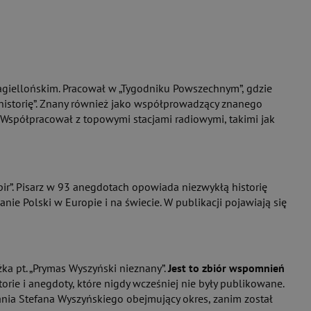
Jagiellońskim. Pracował w „Tygodniku Powszechnym”, gdzie
 o historię”. Znany również jako współprowadzący znanego
. Współpracował z topowymi stacjami radiowymi, takimi jak
apir”. Pisarz w 93 anegdotach opowiada niezwykłą historię
ie Polski w Europie i na świecie. W publikacji pojawiają się
a pt. „Prymas Wyszyński nieznany”.
Jest to zbiór wspomnień
istorie i anegdoty, które nigdy wcześniej nie były publikowane.
tania Stefana Wyszyńskiego obejmujący okres, zanim został