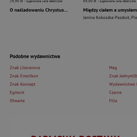
29,90 zł
69,00 zł
- sugerowana cena detaliczna
- sugerowana cena detaliczna
O naśladowaniu Chrystusa wyd. 2026
Między ciałem a umysłem
Janina Kokoszka-Paszkot
,
Piotr Wierzbińsk
Podobne wydawnictwa
Znak Literanova
Mag
Znak Emotikon
Znak JednymS
Znak Koncept
Wydawnictwo L
Egmont
Czarne
Otwarte
Filia