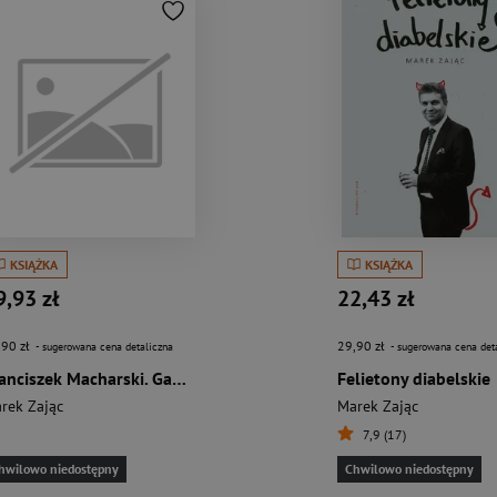
KSIĄŻKA
KSIĄŻKA
9,93 zł
22,43 zł
,90 zł
29,90 zł
- sugerowana cena detaliczna
- sugerowana cena det
Franciszek Macharski. Gawędy o niezwykłym kardynale
Felietony diabelskie
rek Zając
Marek Zając
7,9 (17)
hwilowo niedostępny
Chwilowo niedostępny