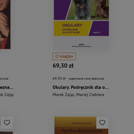
KSIĄŻKA
69,30 zł
69,30 zł
aliczna
- sugerowana cena detaliczna
Prymas Tysiąclecia nieznany Ojciec duchowy widziany z bliska
Okulary. Podręcznik dla optyków cz.2
ek Zając
Marek Zając
,
Maciej Ciebiera