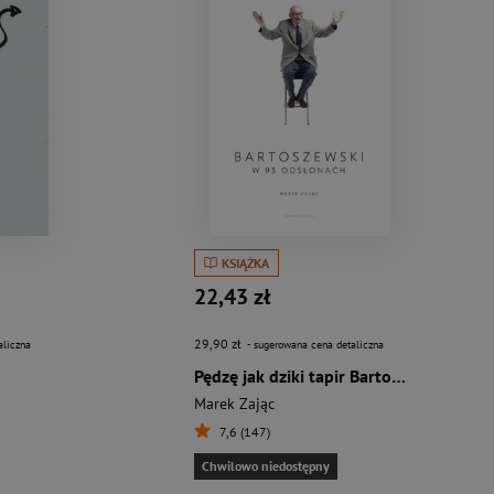
KSIĄŻKA
22,43 zł
29,90 zł
aliczna
- sugerowana cena detaliczna
Pędzę jak dziki tapir Bartoszewski w 93 odsłonach
Marek Zając
7,6 (147)
Chwilowo niedostępny