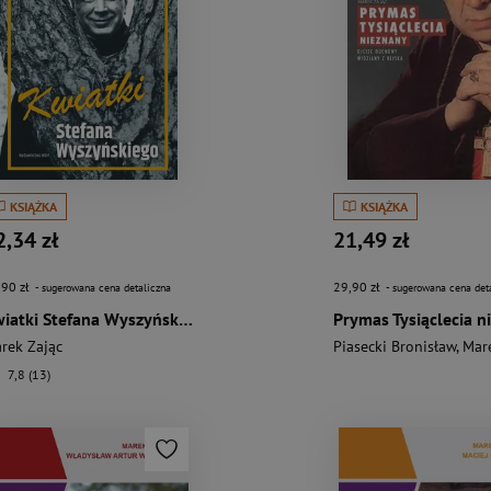
KSIĄŻKA
KSIĄŻKA
2,34 zł
21,49 zł
,90 zł
29,90 zł
- sugerowana cena detaliczna
- sugerowana cena det
Kwiatki Stefana Wyszyńskiego
rek Zając
Piasecki Bronisław
,
Mar
7,8 (13)