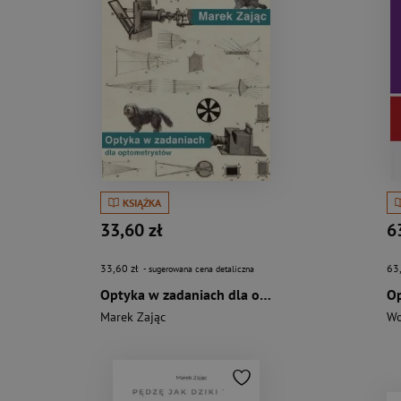
KSIĄŻKA
33,60 zł
6
33,60 zł
63
- sugerowana cena detaliczna
Optyka w zadaniach dla optometrystów
Marek Zając
Wo