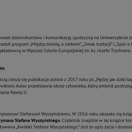
diował dziennikarstwo i komunikację społeczną na Uniwersytecie 
owadził program „Między ziemią, a niebem”, „Smak tradycji” i „Spór
kładowcą w Wyższej Szkole Europejskiej im. ks. Józefa Tischnera
kim
ią cieszy się publikacja autora z 2017 roku pt. „Pędzę jak dziki t
kiem. Autor przedstawia obraz człowieka, który zmienił postrzegan
Jana Pawła II.
rymasowi Stefanowi Wyszyńskiemu. W 2016 roku ukazała się książk
prymasa Stefana Wyszyńskiego
. Czytelnik znajdzie w tej książce h
łowana „Kwiatki Stefana Wyszyńskiego.” Jest to opis życia i doras