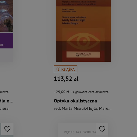
KSIĄŻKA
113,52 zł
129,00 zł
aliczna
- sugerowana cena detaliczna
Okulary. Podręcznik dla optyków cz.1
Optyka okulistyczna
biera
red. Marta Misiuk-Hojło
,
Marek Zając