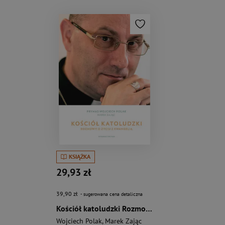
KSIĄŻKA
29,93 zł
39,90 zł
- sugerowana cena detaliczna
Kościół katoludzki Rozmowy o życiu z Ewangelią
Wojciech Polak
,
Marek Zając