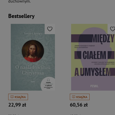
duchownym.
Bestsellery
KSIĄŻKA
KSIĄŻKA
22,99 zł
60,56 zł