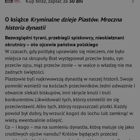
Kup teraz, zapłać za
30 dni
O książce
Kryminalne dzieje Piastów. Mroczna
historia dynastii
Bezwzględni tyrani, przebiegli spiskowcy, nieokiełznani
okrutnicy – oto ojcowie państwa polskiego
W czasach, gdy politykę uprawiało się mieczem, nie było
miejsca na skrupuły. Brat występował przeciw bratu, syn
przeciw ojcu, mąż przeciw żonie – w walce o władzę nie ma
żadnych świętości.
Piastowie byli najkrwawszą dynastią w naszej historii. Swoje
pomniki wznieśli na kościach przeciwników. Jedni odważnie i
otwarcie siekali biskupów, inni skrycie knuli i truli
konkurentów. Likwidowali tych, którzy ośmielili im się
przeciwstawić. Albo tych, którzy rozpuszczali plotki. Każdy
powód był dobry, by wrzucić kogoś do lochu lub zamknąć w
wieży, ewentualnie oślepić.
Co – i kogo – ma na sumieniu dynastia, którą maluje się jako
cnotliwych ojców narodu? Królów będących przecież