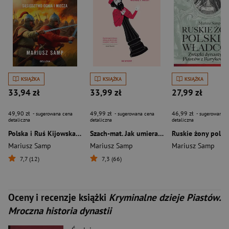
KSIĄŻKA
KSIĄŻKA
KSIĄŻKA
33,94 zł
33,99 zł
27,99 zł
49,90 zł
49,99 zł
46,99 zł
- sugerowana cena
- sugerowana cena
- sugerowana c
detaliczna
detaliczna
detaliczna
Polska i Ruś Kijowska Sąsiedztwo ognia i miecza
Szach-mat. Jak umierali władcy Rosji
Mariusz Samp
Mariusz Samp
Mariusz Samp
7,7 (12)
7,3 (66)
Oceny i recenzje książki
Kryminalne dzieje Piastów.
Mroczna historia dynastii