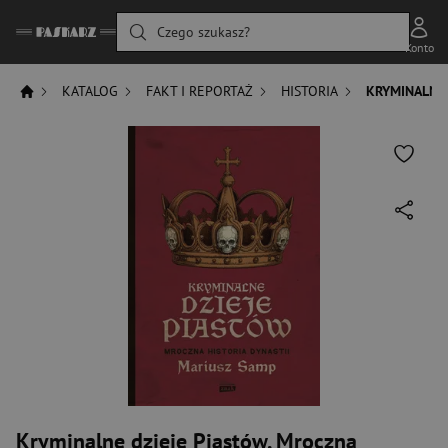
Czego szukasz?
Konto
KATALOG
FAKT I REPORTAŻ
HISTORIA
KRYMINALNE 
Kryminalne dzieje Piastów. Mroczna