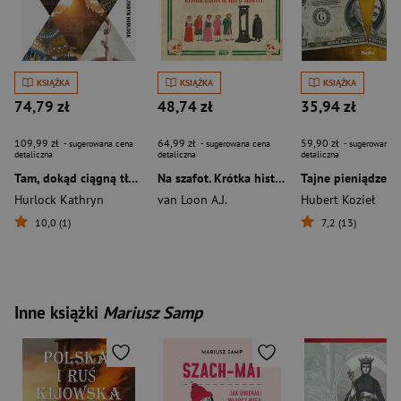
KSIĄŻKA
KSIĄŻKA
KSIĄŻKA
74,79 zł
48,74 zł
35,94 zł
109,99 zł
64,99 zł
59,90 zł
- sugerowana cena
- sugerowana cena
- sugerowana c
detaliczna
detaliczna
detaliczna
Tam, dokąd ciągną tłumy. Historia świętych miejsc
Na szafot. Krótka historia kary śmierci
Hurlock Kathryn
van Loon A.J.
Hubert Kozieł
10,0 (1)
7,2 (13)
Inne książki
Mariusz Samp