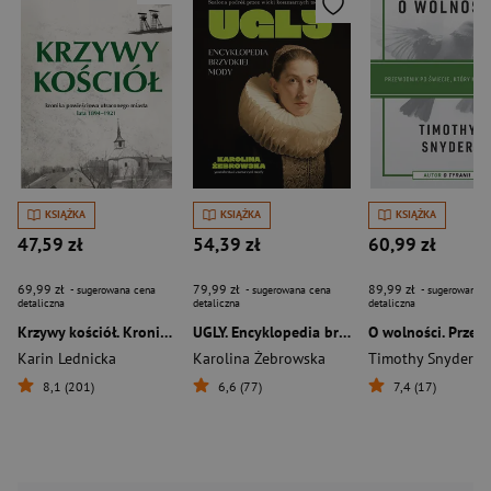
KSIĄŻKA
KSIĄŻKA
KSIĄŻKA
47,59 zł
54,39 zł
60,99 zł
69,99 zł
79,99 zł
89,99 zł
- sugerowana cena
- sugerowana cena
- sugerowana c
detaliczna
detaliczna
detaliczna
Krzywy kościół. Kronika powieściowa utraconego miasta: lata 1894–1921
UGLY. Encyklopedia brzydkiej mody
Karin Lednicka
Karolina Żebrowska
Timothy Snyder
8,1 (201)
6,6 (77)
7,4 (17)