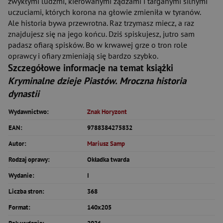
zwykłymi ludźmi, kierowanymi żądzami i targanymi silnymi
uczuciami, których korona na głowie zmieniła w tyranów.
Ale historia bywa przewrotna. Raz trzymasz miecz, a raz
znajdujesz się na jego końcu. Dziś spiskujesz, jutro sam
padasz ofiarą spisków. Bo w krwawej grze o tron role
oprawcy i ofiary zmieniają się bardzo szybko.
Szczegółowe informacje na temat książki
Kryminalne dzieje Piastów. Mroczna historia
dynastii
Wydawnictwo:
Znak Horyzont
EAN:
9788384275832
Autor:
Mariusz Samp
Rodzaj oprawy:
Okładka twarda
Wydanie:
I
Liczba stron:
368
Format:
140x205