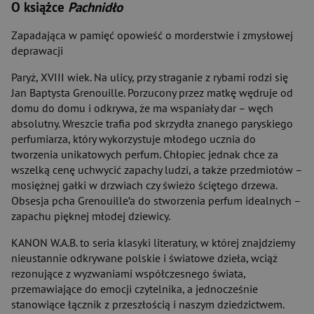
O książce
Pachnidło
Zapadająca w pamięć opowieść o morderstwie i zmysłowej
deprawacji
Paryż, XVIII wiek. Na ulicy, przy straganie z rybami rodzi się
Jan Baptysta Grenouille. Porzucony przez matkę wędruje od
domu do domu i odkrywa, że ma wspaniały dar – węch
absolutny. Wreszcie trafia pod skrzydła znanego paryskiego
perfumiarza, który wykorzystuje młodego ucznia do
tworzenia unikatowych perfum. Chłopiec jednak chce za
wszelką cenę uchwycić zapachy ludzi, a także przedmiotów –
mosiężnej gałki w drzwiach czy świeżo ściętego drzewa.
Obsesja pcha Grenouille’a do stworzenia perfum idealnych –
zapachu pięknej młodej dziewicy.
KANON W.A.B. to seria klasyki literatury, w której znajdziemy
nieustannie odkrywane polskie i światowe dzieła, wciąż
rezonujące z wyzwaniami współczesnego świata,
przemawiające do emocji czytelnika, a jednocześnie
stanowiące łącznik z przeszłością i naszym dziedzictwem.