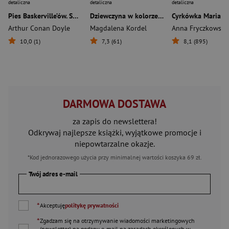
detaliczna
detaliczna
detaliczna
Pies Baskerville’ów. Sherlock Holmes
Dziewczyna w kolorze nadziei
Cyrkówka Mariann
Arthur Conan Doyle
Magdalena Kordel
Anna Fryczkowska
10,0 (1)
7,3 (61)
8,1 (895)
DARMOWA DOSTAWA
za zapis do newslettera!
Odkrywaj najlepsze książki, wyjątkowe promocje i
niepowtarzalne okazje.
*Kod jednorazowego użycia przy minimalnej wartości koszyka 69 zł.
Twój adres e-mail
*
Akceptuję
politykę prywatności
*
Zgadzam się na otrzymywanie wiadomości marketingowych
(newsletter) na podany
e-mail
na zasadach określonych w