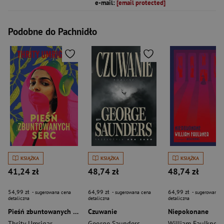
e-mail:
[email protected]
Podobne do Pachnidło
KSIĄŻKA
KSIĄŻKA
KSIĄŻKA
41,24 zł
48,74 zł
48,74 zł
54,99 zł
64,99 zł
64,99 zł
- sugerowana cena
- sugerowana cena
- sugerowana c
detaliczna
detaliczna
detaliczna
Pieśń zbuntowanych serc
Czuwanie
Niepokonane
Thrity Umrigar
George Saunders
William Faulkner