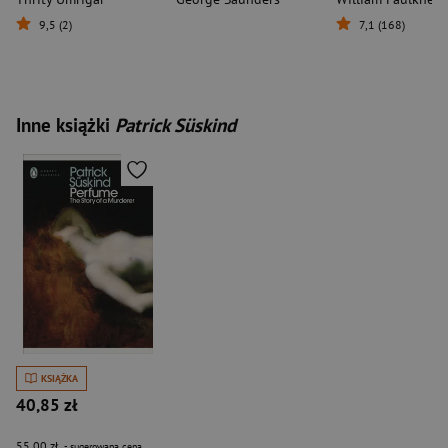
9,5 (2)
7,1 (168)
Inne książki
Patrick Süskind
KSIĄŻKA
40,85 zł
55,00 zł
- sugerowana cena