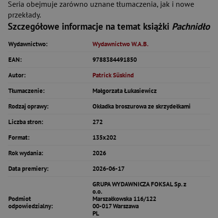
Seria obejmuje zarówno uznane tłumaczenia, jak i nowe
przekłady.
Szczegółowe informacje na temat książki
Pachnidło
Wydawnictwo:
Wydawnictwo W.A.B.
EAN:
9788384491850
Autor:
Patrick Süskind
Tłumaczenie:
Małgorzata Łukasiewicz
Rodzaj oprawy:
Okładka broszurowa ze skrzydełkami
Liczba stron:
272
Format:
135x202
Rok wydania:
2026
Data premiery:
2026-06-17
GRUPA WYDAWNICZA FOKSAL Sp. z
o.o.
Podmiot
Marszałkowska 116/122
odpowiedzialny:
00-017 Warszawa
PL