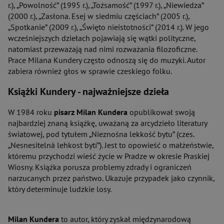
r.), „Powolność” (1995 r.), „Tożsamość” (1997 r.), „Niewiedza”
(2000 r.), „Zasłona. Esej w siedmiu częściach” (2005 r.),
„Spotkanie” (2009 r.), „Święto nieistotności” (2014 r.). W jego
wcześniejszych dziełach pojawiają się wątki polityczne,
natomiast przeważają nad nimi rozważania filozoficzne.
Prace Milana Kundery często odnoszą się do muzyki. Autor
zabiera również głos w sprawie czeskiego folku.
Książki Kundery - najważniejsze dzieła
W 1984 roku
pisarz Milan Kundera
opublikował swoją
najbardziej znaną książkę, uważaną za arcydzieło literatury
światowej, pod tytułem „Nieznośna lekkość bytu” (czes.
„Nesnesitelná lehkost bytí”). Jest to opowieść o małżeństwie,
któremu przychodzi wieść życie w Pradze w okresie Praskiej
Wiosny. Książka porusza problemy zdrady i ograniczeń
narzucanych przez państwo. Ukazuje przypadek jako czynnik,
który determinuje ludzkie losy.
Milan Kundera
to autor, który zyskał międzynarodową