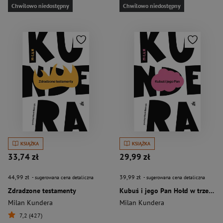
Chwilowo niedostępny
Chwilowo niedostępny
KSIĄŻKA
KSIĄŻKA
33,74 zł
29,99 zł
44,99 zł
39,99 zł
- sugerowana cena detaliczna
- sugerowana cena detaliczna
Zdradzone testamenty
Kubuś i jego Pan Hołd w trzech aktach dla Denisa Diderota
Milan Kundera
Milan Kundera
7,2 (427)