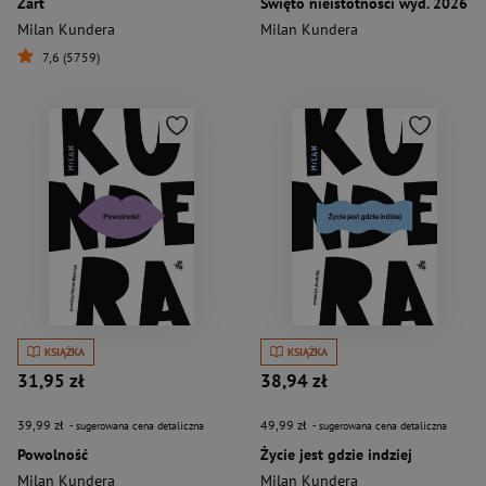
Żart
Święto nieistotności wyd. 2026
Milan Kundera
Milan Kundera
7,6 (5759)
KSIĄŻKA
KSIĄŻKA
31,95 zł
38,94 zł
39,99 zł
49,99 zł
- sugerowana cena detaliczna
- sugerowana cena detaliczna
Powolność
Życie jest gdzie indziej
Milan Kundera
Milan Kundera