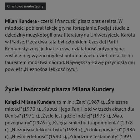
Chwilowo niedostępny
Milan Kundera
- czeski i francuski pisarz oraz eseista. W
młodości pobierał lekcje gry na fortepianie. Podjął studia z
dziedziny muzykologii oraz literatury na Uniwersytecie Karola
w Pradze. Przez dwa lata był członkiem Czeskiej Partii
Komunistycznej, jednak za swą działalność antypartyjną
został z niej wyrzucony. Jest autorem wielu dzieł literackich i
laureatem mnóstwa nagród. Największą sławę przyniosła mu
powieść „Nieznośna lekkość bytu”.
Życie i twórczość pisarza Milana Kundery
Książki Milana Kundera
to m.in.: „Żart” (1967 r.), „Śmieszne
miłości” (1970 r.), „Kubuś i jego Pan. Hołd w trzech aktach dla
Denisa” (1971 r.), „Życie jest gdzie indziej” (1973 r.), „Walc
pożegnalny” (1976 r.), „Księga śmiechu i zapomnienia” (1978
r.), „Nieznośna lekkość bytu” (1984 r.), „Sztuka powieści” (1986
r.), „Nieśmiertelność” (1990 r.), „Zdradzone testamenty” (1993