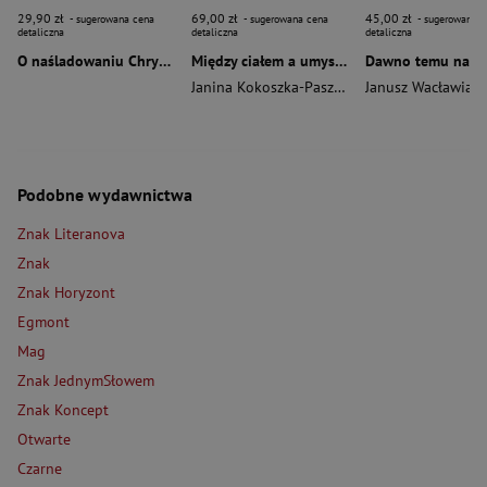
29,90 zł
69,00 zł
45,00 zł
- sugerowana cena
- sugerowana cena
- sugerowana c
detaliczna
detaliczna
detaliczna
O naśladowaniu Chrystusa wyd. 2026
Między ciałem a umysłem
Janina Kokoszka-Paszkot
,
Piotr Wierzbiński
Janusz Wacławiak
Podobne wydawnictwa
Znak Literanova
Znak
Znak Horyzont
Egmont
Mag
Znak JednymSłowem
Znak Koncept
Otwarte
Czarne