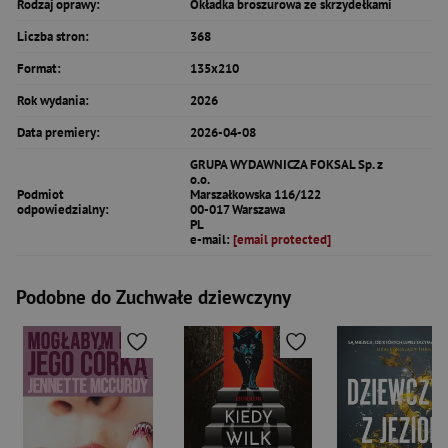
Rodzaj oprawy:
Okładka broszurowa ze skrzydełkami
Liczba stron:
368
Format:
135x210
Rok wydania:
2026
Data premiery:
2026-04-08
GRUPA WYDAWNICZA FOKSAL Sp. z
o.o.
Podmiot
Marszałkowska 116/122
odpowiedzialny:
00-017 Warszawa
PL
e-mail:
[email protected]
Podobne do Zuchwałe dziewczyny