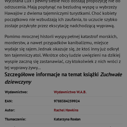
Wycofana Lux i pewny siebie Nico dostają propozycję nie do
odrzucenia. Mają popłynąć na bezludną wyspę u wybrzeży
Hawajów z dwiema tajemniczymi turystkami. Choć kobiety
początkowo nie wzbudzają ich zaufania, to uczucie szybko
zostaje przykryte przez ekscytację nadchodzącą wyprawą.
Pomimo mrocznej historii wyspy pełnej katastrof morskich,
morderstw, a nawet przypadków kanibalizmu, miejsce
wydaje się rajem. Jednak okazuje się, że ktoś inny już odkrył
ten tajemniczy atol. Wkrótce obcy ludzie uwięzieni na dzikiej
wyspie zaczną się zastanawiać, czy ktokolwiek z nich wróci z
tej wyprawy żywy…
Szczegółowe informacje na temat książki
Zuchwałe
dziewczyny
Wydawnictwo:
Wydawnictwo W.A.B.
EAN:
9788384259924
Autor:
Rachel Hawkins
Tłumaczenie:
Katarzyna Rosłan