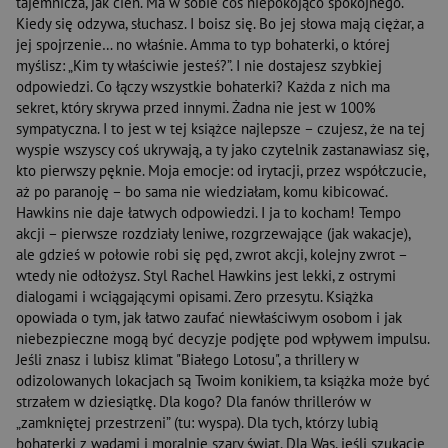
tajemnicza, jak cień. Ma w sobie coś niepokojąco spokojnego.
Kiedy się odzywa, słuchasz. I boisz się. Bo jej słowa mają ciężar, a
jej spojrzenie… no właśnie. Amma to typ bohaterki, o której
myślisz: „Kim ty właściwie jesteś?”. I nie dostajesz szybkiej
odpowiedzi. Co łączy wszystkie bohaterki? Każda z nich ma
sekret, który skrywa przed innymi. Żadna nie jest w 100%
sympatyczna. I to jest w tej książce najlepsze – czujesz, że na tej
wyspie wszyscy coś ukrywają, a ty jako czytelnik zastanawiasz się,
kto pierwszy pęknie. Moja emocje: od irytacji, przez współczucie,
aż po paranoję – bo sama nie wiedziałam, komu kibicować.
Hawkins nie daje łatwych odpowiedzi. I ja to kocham! Tempo
akcji – pierwsze rozdziały leniwe, rozgrzewające (jak wakacje),
ale gdzieś w połowie robi się pęd, zwrot akcji, kolejny zwrot –
wtedy nie odłożysz. Styl Rachel Hawkins jest lekki, z ostrymi
dialogami i wciągającymi opisami. Zero przesytu. Książka
opowiada o tym, jak łatwo zaufać niewłaściwym osobom i jak
niebezpieczne mogą być decyzje podjęte pod wpływem impulsu.
Jeśli znasz i lubisz klimat "Białego Lotosu", a thrillery w
odizolowanych lokacjach są Twoim konikiem, ta książka może być
strzałem w dziesiątkę. Dla kogo? Dla fanów thrillerów w
„zamkniętej przestrzeni” (tu: wyspa). Dla tych, którzy lubią
bohaterki z wadami i moralnie szary świat. Dla Was, jeśli szukacie