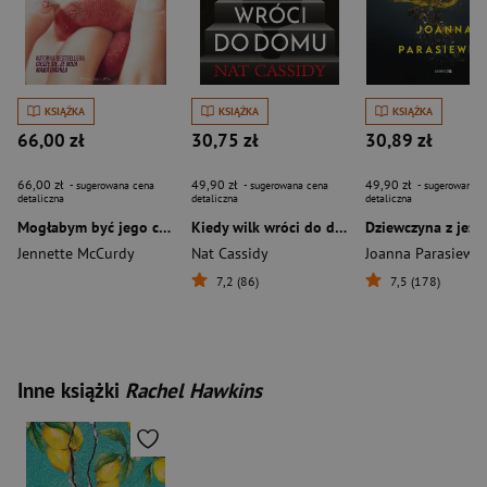
KSIĄŻKA
KSIĄŻKA
KSIĄŻKA
66,00 zł
30,75 zł
30,89 zł
66,00 zł
49,90 zł
49,90 zł
- sugerowana cena
- sugerowana cena
- sugerowana c
detaliczna
detaliczna
detaliczna
Mogłabym być jego córką
Kiedy wilk wróci do domu
Dziewczyna z jezi
Jennette McCurdy
Nat Cassidy
Joanna Parasiewic
7,2 (86)
7,5 (178)
Inne książki
Rachel Hawkins