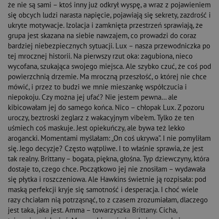
że nie są sami – ktoś inny już odkrył wyspę, a wraz z pojawieniem
się obcych ludzi narasta napięcie, pojawiają się sekrety, zazdrość i
ukryte motywacje. Izolacja i zamknięta przestrzeń sprawiają, że
grupa jest skazana na siebie nawzajem, co prowadzi do coraz
bardziej niebezpiecznych sytuacji. Lux – nasza przewodniczka po
tej mrocznej historii. Na pierwszy rzut oka: zagubiona, nieco
wycofana, szukająca swojego miejsca. Ale szybko czuć, że coś pod
powierzchnią drzemie. Ma mroczną przeszłość, o której nie chce
mówić, i przez to budzi we mnie mieszankę współczucia i
niepokoju. Czy można jej ufać? Nie jestem pewna… ale
kibicowałam jej do samego końca. Nico – chłopak Lux. Z pozoru
uroczy, beztroski żeglarz z wakacyjnym vibe’em. Tylko że ten
uśmiech coś maskuje. Jest opiekuńczy, ale bywa też lekko
arogancki. Momentami myślałam: „On coś ukrywa”. I nie pomyliłam
się. Jego decyzje? Często wątpliwe. I to właśnie sprawia, że jest
tak realny. Brittany – bogata, piękna, głośna. Typ dziewczyny, która
dostaje to, czego chce. Początkowo jej nie znosiłam – wydawała
się płytka i roszczeniowa. Ale Hawkins świetnie ją rozpisała: pod
maską perfekcji kryje się samotność i desperacja. I choć wiele
razy chciałam nią potrząsnąć, to z czasem zrozumiałam, dlaczego
jest taka, jaka jest. Amma – towarzyszka Brittany. Cicha,