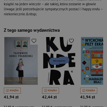
książki na jeden wieczór – ale takiej, która zostanie w głowie
Uwaga: jeśli potrzebujecie sympatycznych postaci i happy endu –
niekoniecznie.&nbsp;
Z tego samego wydawnictwa
KSIĄŻKA
KSIĄŻKA
KSIĄŻKA
41,94 zł
42,44 zł
41,94 zł
54,99 zł
54,99 zł
54,99 zł
- sugerowana cena
- sugerowana cena
- sugerowana c