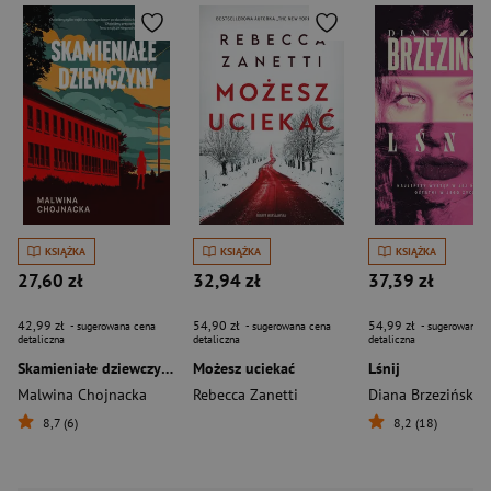
KSIĄŻKA
KSIĄŻKA
KSIĄŻKA
27,60 zł
32,94 zł
37,39 zł
42,99 zł
54,90 zł
54,99 zł
- sugerowana cena
- sugerowana cena
- sugerowana c
detaliczna
detaliczna
detaliczna
Skamieniałe dziewczyny
Możesz uciekać
Lśnij
Malwina Chojnacka
Rebecca Zanetti
Diana Brzezińska
8,7 (6)
8,2 (18)