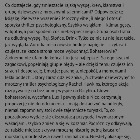
Co dostajecie, gdy zmieszacie rajską wyspę, krew, kłamstwa i
grupę dziewczyn z mrocznymi tajemnicami? Odpowiedź: tę
książkę. Pierwsze wrażenie? Mroczny vibe „Białego Lotosu”
spotyka thriller psychologiczny. Szybko wsiąkłam – klimat gęsty,
wilgotny, a pod spodem coś niebezpiecznego. Grupa osób trafia
na odludną wyspę. Raj. Słońce. Drink. Tylko że nic tu nie jest takie,
jak wygląda. Autorka mistrzowsko buduje napięcie – czytasz i
czujesz, że każda strona może wybuchnąć. Bohaterowie?
Żadnemu nie ufam do końca. I to jest najlepsze! Są egoistyczni,
zagadkowi, popełniają głupie błędy – ale dzięki temu czujesz ich
strach i desperację. Emocje: paranoja, niepokój, a momentami
lekki oddech… który zaraz gdzieś znika. „Zuchwałe dziewczyny” to
mroczny thriller psychologiczny Rachel Hawkins, którego akcja
rozgrywa się na bezludnej wyspie na Pacyfiku. Główni
bohaterowie, wycofana Lux i pewny siebie Nico, otrzymują
propozycję nie do odrzucenia – mają dostarczyć na odległy,
niemal zapomniany atol dwie tajemnicze turystki. To, co
początkowo wydaje się ekscytującą przygodą i wymarzonymi
wakacjami, szybko zmienia się w koszmar. Podróżnicy odkrywają,
że rajskie miejsce skrywa mroczną historię pełną katastrof
morskich, morderstw, a nawet kanibalizmu. Niestety okazuje się,