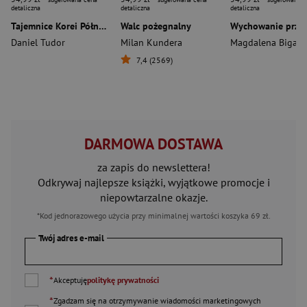
detaliczna
detaliczna
detaliczna
Tajemnice Korei Północnej
Walc pożegnalny
Daniel Tudor
Milan Kundera
Magdalena Bigaj
7,4 (2569)
DARMOWA DOSTAWA
za zapis do newslettera!
Odkrywaj najlepsze książki, wyjątkowe promocje i
niepowtarzalne okazje.
*Kod jednorazowego użycia przy minimalnej wartości koszyka 69 zł.
Twój adres e-mail
*
Akceptuję
politykę prywatności
*
Zgadzam się na otrzymywanie wiadomości marketingowych