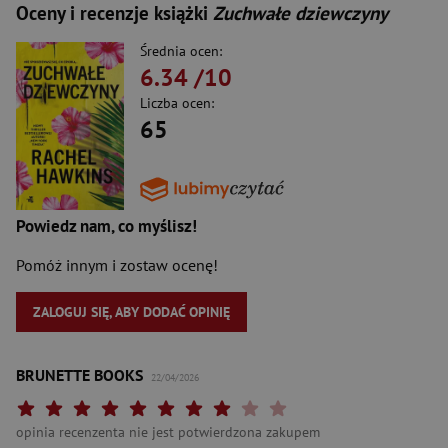
Oceny i recenzje książki
Zuchwałe dziewczyny
Średnia ocen:
6.34
/10
Liczba ocen:
65
Powiedz nam, co myślisz!
Pomóż innym i zostaw ocenę!
ZALOGUJ SIĘ, ABY DODAĆ OPINIĘ
BRUNETTE BOOKS
22/04/2026
Twoja ocena: Beznadziejna 1/10"
Twoja ocena: Bardzo słaba 2/10"
Twoja ocena: Słaba 3/10"
Twoja ocena: Może być 4/10"
Twoja ocena: Przeciętna 5/10"
Twoja ocena: Dobra 6/10"
Twoja ocena: Bardzo dobra 7/10"
Twoja ocena: Rewelacyjna 8/10"
Twoja ocena: Wybitna 9/10"
Twoja ocena: Arcydzieło 10
opinia recenzenta nie jest potwierdzona zakupem