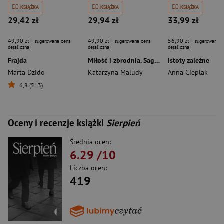
KSIĄŻKA
KSIĄŻKA
KSIĄŻKA
29,42 zł
29,94 zł
33,99 zł
49,90 zł
49,90 zł
56,90 zł
- sugerowana cena
- sugerowana cena
- sugerowana c
detaliczna
detaliczna
detaliczna
Frajda
Miłość i zbrodnia. Saga warszawska. Tom 8
Istoty zależne
Marta Dzido
Katarzyna Maludy
Anna Cieplak
6,8 (513)
Oceny i recenzje książki
Sierpień
Średnia ocen:
6.29
/10
Liczba ocen:
419