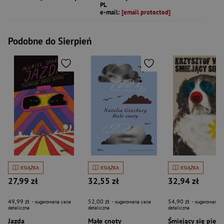
PL
e-mail:
[email protected]
Podobne do Sierpień
KSIĄŻKA
KSIĄŻKA
KSIĄŻKA
27,99 zł
32,55 zł
32,94 zł
49,99 zł
52,00 zł
54,90 zł
- sugerowana cena
- sugerowana cena
- sugerowana c
detaliczna
detaliczna
detaliczna
Jazda
Małe cnoty
Śmiejący się pies