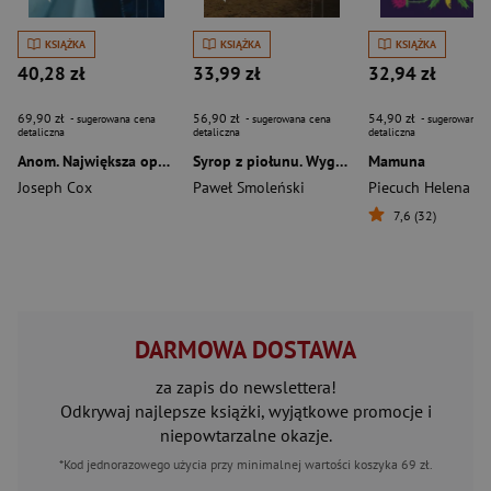
KSIĄŻKA
KSIĄŻKA
KSIĄŻKA
40,28 zł
33,99 zł
32,94 zł
69,90 zł
56,90 zł
54,90 zł
- sugerowana cena
- sugerowana cena
- sugerowana c
detaliczna
detaliczna
detaliczna
Anom. Największa operacja FBI przeciwko światowej przestępczości. Reportaż
Syrop z piołunu. Wygnani w akcji „Wisła” wyd. 3
Mamuna
Joseph Cox
Paweł Smoleński
Piecuch Helena
7,6 (32)
DARMOWA DOSTAWA
za zapis do newslettera!
Odkrywaj najlepsze książki, wyjątkowe promocje i
niepowtarzalne okazje.
*Kod jednorazowego użycia przy minimalnej wartości koszyka 69 zł.