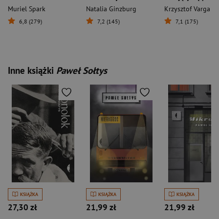
Muriel Spark
Natalia Ginzburg
Krzysztof Varga
6,8 (279)
7,2 (145)
7,1 (175)
Inne książki
Paweł Sołtys
KSIĄŻKA
KSIĄŻKA
KSIĄŻKA
27,30 zł
21,99 zł
21,99 zł