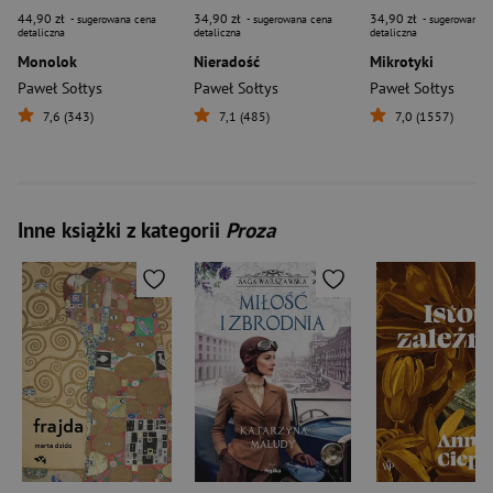
44,90 zł
34,90 zł
34,90 zł
- sugerowana cena
- sugerowana cena
- sugerowana c
detaliczna
detaliczna
detaliczna
Monolok
Nieradość
Mikrotyki
Paweł Sołtys
Paweł Sołtys
Paweł Sołtys
7,6 (343)
7,1 (485)
7,0 (1557)
Inne książki z kategorii
Proza