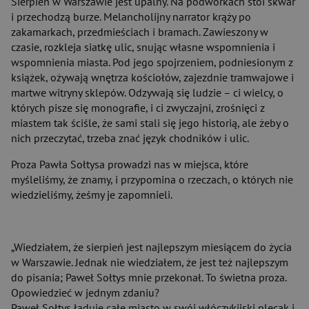
Sierpień w Warszawie jest upalny. Na podwórkach stoi skwar
i przechodzą burze. Melancholijny narrator krąży po
zakamarkach, przedmieściach i bramach. Zawieszony w
czasie, rozkleja siatkę ulic, snując własne wspomnienia i
wspomnienia miasta. Pod jego spojrzeniem, podniesionym z
książek, ożywają wnętrza kościołów, zajezdnie tramwajowe i
martwe witryny sklepów. Odzywają się ludzie – ci wielcy, o
których pisze się monografie, i ci zwyczajni, zrośnięci z
miastem tak ściśle, że sami stali się jego historią, ale żeby o
nich przeczytać, trzeba znać język chodników i ulic.
Proza Pawła Sołtysa prowadzi nas w miejsca, które
myśleliśmy, że znamy, i przypomina o rzeczach, o których nie
wiedzieliśmy, żeśmy je zapomnieli.
„Wiedziałem, że sierpień jest najlepszym miesiącem do życia
w Warszawie. Jednak nie wiedziałem, że jest też najlepszym
do pisania; Paweł Sołtys mnie przekonał. To świetna proza.
Opowiedzieć w jednym zdaniu?
Paweł Sołtys ładuje całe miasto w swój włóczykijski plecak i