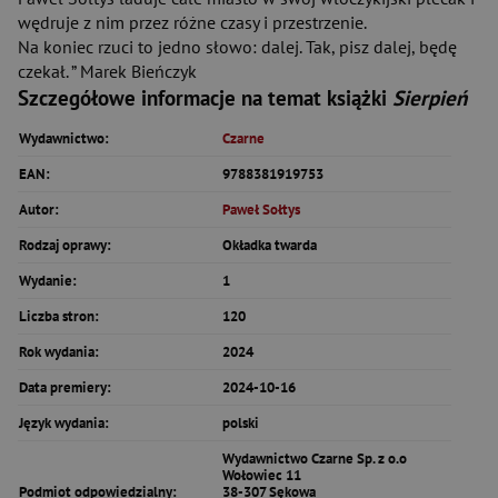
wędruje z nim przez różne czasy i przestrzenie.
Na koniec rzuci to jedno słowo: dalej. Tak, pisz dalej, będę
czekał. ” Marek Bieńczyk
Szczegółowe informacje na temat książki
Sierpień
Wydawnictwo:
Czarne
EAN:
9788381919753
Autor:
Paweł Sołtys
Rodzaj oprawy:
Okładka twarda
Wydanie:
1
Liczba stron:
120
Rok wydania:
2024
Data premiery:
2024-10-16
Język wydania:
polski
Wydawnictwo Czarne Sp. z o.o
Wołowiec 11
Podmiot odpowiedzialny:
38-307 Sękowa