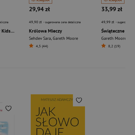
29,94 zł
33,99 zł
49,90 zł
49,99 zł
aliczna
- sugerowana cena detaliczna
- sugerowana c
Car Games for Clever Kids. More than 100 Travel Puzzles to Boost Your Brainpower
Królowa Mieczy
Sehdev Sara
,
Gareth Moore
Gareth Moore
4,5 (44)
8,2 (19)