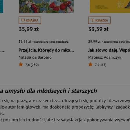
KSIĄŻKA
KSIĄŻKA
35,99 zł
33,59 zł
56,99 zł
59,99 zł
- sugerowana cena detaliczna
- sugerowana cena det
Malta. Rajska wyspa Europy. Kraina kołatek, luzzu i wykuszy
Przejścia. Którędy do miłości
Natalia de Barbaro
Mateusz Adamczyk
7,6 (230)
7,2 (63)
a umysłu dla młodszych i starszych
 się na plaży, ale czasem też… dłużących się podróży i deszczo
ie autor łamigłówek, ma doskonałą propozycję: labirynty i zagadki,
ł.
ł poziom ich trudności, ale też satysfakcja z pokonywania wyzwań