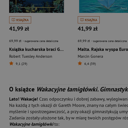
KSIĄŻKA
KSIĄŻKA
41,99 zł
41,99 zł
69,99 zł
69,99 zł
- sugerowana cena detaliczna
- sugerowana cena detaliczna
Książka kucharska braci Grimm Przepisy inspirowane baśniami
Robert Tuesley Anderson
Marcin Gonera
9,1 (29)
6,4 (39)
O książce
Wakacyjne łamigłówki. Gimnastyk
Lato! Wakacje!
Czas odpoczynku i dobrej zabawy, wylegiwania
Na każdą z tych okazji dr Gareth Moore, znany na całym świec
myślenie i spostrzegawczość, a przy okazji gimnastykują umys
Zadania zostały ułożone tak, by w miarę twoich postępów rós
Wakacyjne łamigłówki
to: