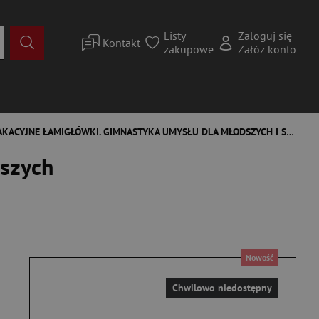
Listy
Zaloguj się
Kontakt
zakupowe
Załóż konto
KACYJNE ŁAMIGŁÓWKI. GIMNASTYKA UMYSŁU DLA MŁODSZYCH I STARSZYCH
rszych
Nowość
Chwilowo niedostępny