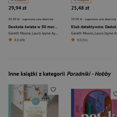
29,94 zł
25,48 zł
49,90 zł
39,90 zł
- sugerowana cena detaliczna
- sugerowana cena detaliczna
Dookoła świata w 80 morderstw
Klub d
Gareth Moore
,
Laura Jayne Ayres
Gareth Moore
,
Laura Jayne Ayre
8,8 (20)
9,0 (31)
Inne książki z kategorii
Poradniki - Hobby