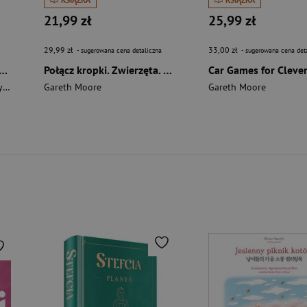
21,99 zł
25,99 zł
29,99 zł
33,00 zł
- sugerowana cena detaliczna
- sugerowana cena det
etektywów. Dedukuj jak Agatha Christie
Połącz kropki. Zwierzęta. Niezwykłe obrazki do dokończenia i pokolorowania
s
Gareth Moore
Gareth Moore