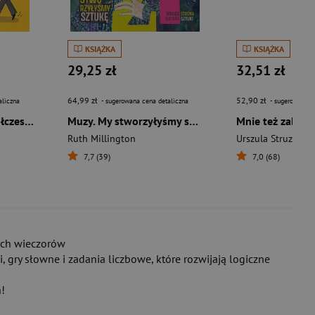
KSIĄŻKA
KSIĄŻKA
29,25 zł
32,51 zł
64,99 zł
52,90 zł
aliczna
- sugerowana cena detaliczna
- sugerowana c
Jak słowo daję. Współczesny poradnik językowy
Muzy. My stworzyłyśmy sztukę
Ruth Millington
7,7 (39)
7,0 (68)
wych wieczorów
 gry słowne i zadania liczbowe, które rozwijają logiczne
!