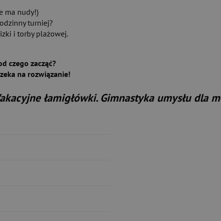
e ma nudy!)
odzinny turniej?
zki i torby plażowej.
od czego zacząć?
zeka na rozwiązanie!
akacyjne łamigłówki. Gimnastyka umysłu dla mł