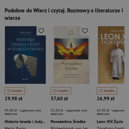
Podobne do Wierz i czytaj. Rozmowy o literaturze i
wierze
KSIĄŻKA
KSIĄŻKA
KSIĄŻKA
29,98 zł
37,60 zł
26,99 zł
45,90 zł
52,50 zł
42,90 zł
- sugerowana cena
- sugerowana cena
- sugerowana c
detaliczna
detaliczna
detaliczna
Historia Izraela i Judy w starożytności
Powszechna Ścieżka
Merlo Paolo
Rijckenborgh van Jan
,
de Petri Catharose
Zavattaro Fanbio