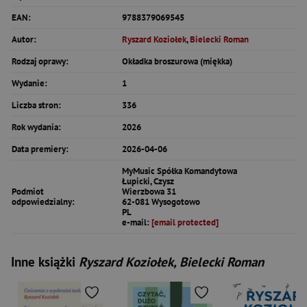
EAN:
9788379069545
Autor:
Ryszard Koziołek
,
Bielecki Roman
Rodzaj oprawy:
Okładka broszurowa (miękka)
Wydanie:
1
Liczba stron:
336
Rok wydania:
2026
Data premiery:
2026-04-06
MyMusic Spółka Komandytowa
Łupicki, Czysz
Podmiot
Wierzbowa 31
odpowiedzialny:
62-081 Wysogotowo
PL
e-mail:
[email protected]
Inne książki
Ryszard Koziołek, Bielecki Roman