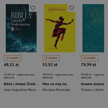
KSIĄŻKA
KSIĄŻKA
KSIĄŻKA
48,31 zł
35,92 zł
78,99 zł
54,90 zł
39,90 zł
89,90 zł
- sugerowana cena
- sugerowana cena
- sugerowana c
detaliczna
detaliczna
detaliczna
Biblia i chrzest. Źródło zbawienia
Mam na imię Joy
Isaac Augustine Morales
Mariapia Bonanate
Tomasz z Akwinu