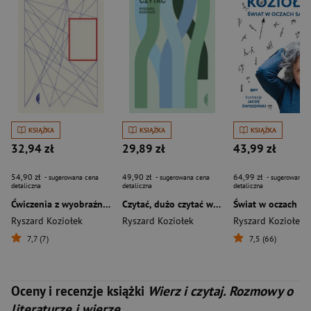
KSIĄŻKA
KSIĄŻKA
KSIĄŻKA
32,94 zł
29,89 zł
43,99 zł
54,90 zł
49,90 zł
64,99 zł
- sugerowana cena
- sugerowana cena
- sugerowana c
detaliczna
detaliczna
detaliczna
Ćwiczenia z wyobraźni teologicznej
Czytać, dużo czytać wyd. 2
Ryszard Koziołek
Ryszard Koziołek
Ryszard Koziołek
7,7 (7)
7,5 (66)
Oceny i recenzje książki
Wierz i czytaj. Rozmowy o
literaturze i wierze