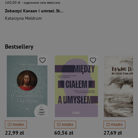
160,00 zł
- sugerowana cena detaliczna
Zobaczyć Kanaan i umrzeć. Studium tradycji biblijnych o śmierci Mojżesza
Katarzyna Meldrum
Bestsellery
KSIĄŻKA
KSIĄŻKA
KSIĄŻKA
22,99 zł
60,56 zł
27,69 zł