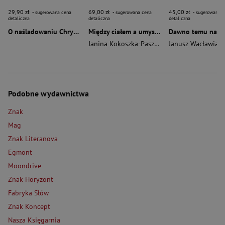
29,90 zł
69,00 zł
45,00 zł
- sugerowana cena
- sugerowana cena
- sugerowana c
detaliczna
detaliczna
detaliczna
O naśladowaniu Chrystusa wyd. 2026
Między ciałem a umysłem
Janina Kokoszka-Paszkot
,
Piotr Wierzbiński
Janusz Wacławiak
Podobne wydawnictwa
Znak
Mag
Znak Literanova
Egmont
Moondrive
Znak Horyzont
Fabryka Słów
Znak Koncept
Nasza Księgarnia